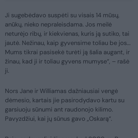
Ji sugebėdavo suspėti su visais 14 mūsų,
anūkų, nieko nepraleisdama. Jos meilė
neturėjo ribų, ir kiekvienas, kuris ją sutiko, tai
jautė. Nežinau, kaip gyvensime toliau be jos...
Mums tikrai pasisekė turėti ją šalia augant, ir
žinau, kad ji ir toliau gyvens mumyse“, – rašė
ji.
Nors Jane ir Williamas dažniausiai vengė
dėmesio, kartais jie pasirodydavo kartu su
garsiuoju sūnumi ant raudonojo kilimo.
Pavyzdžiui, kai jų sūnus gavo „Oskarą“.