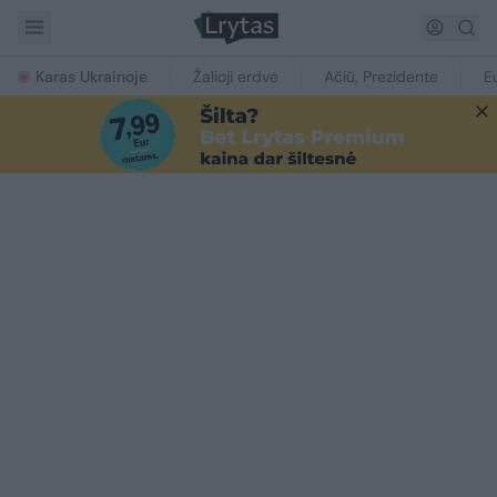
Karas Ukrainoje
Žalioji erdvė
Ačiū, Prezidente
E