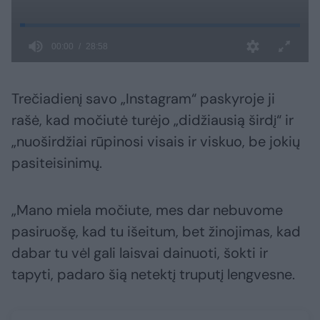
Trečiadienį savo „Instagram“ paskyroje ji
rašė, kad močiutė turėjo „didžiausią širdį“ ir
„nuoširdžiai rūpinosi visais ir viskuo, be jokių
pasiteisinimų.
„Mano miela močiute, mes dar nebuvome
pasiruošę, kad tu išeitum, bet žinojimas, kad
dabar tu vėl gali laisvai dainuoti, šokti ir
tapyti, padaro šią netektį truputį lengvesne.