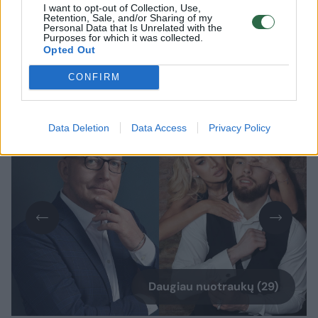
I want to opt-out of Collection, Use,
kovotojo Dominyko Dirksčio (24 m.)
Retention, Sale, and/or Sharing of my
Personal Data that Is Unrelated with the
skyrybas. Dabar nuomonę apie garsios
Purposes for which it was collected.
Opted Out
poros išsiskyrimą išsakė televizijos laidų
vedėjas, prodiuseris Arūnas Valinskas (59
CONFIRM
m.).
Data Deletion
Data Access
Privacy Policy
Daugiau nuotraukų (29)