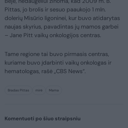
Beje, nedaugeliui žinoma, kad 2009 m. B.
Pittas, jo brolis ir sesuo paaukojo 1 mln.
dolerių Misūrio ligoninei, kur buvo atidarytas
naujas skyrius, pavadintas jų mamos garbei
– Jane Pitt vaikų onkologijos centras.
Tame regione tai buvo pirmasis centras,
kuriame buvo įdarbinti vaikų onkologas ir
hematologas, rašė „CBS News“.
Bradas Pittas
mirė
Mama
Komentuoti po šiuo straipsniu