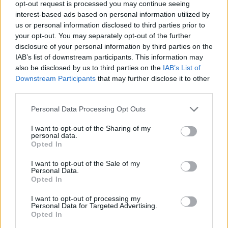
opt-out request is processed you may continue seeing
interest-based ads based on personal information utilized by
us or personal information disclosed to third parties prior to
your opt-out. You may separately opt-out of the further
disclosure of your personal information by third parties on the
Žmonės
Veidai ir vardai
IAB’s list of downstream participants. This information may
also be disclosed by us to third parties on the
IAB’s List of
Arūnas Valinskas išklojo, ką mano
Downstream Participants
that may further disclose it to other
apie Oksanos Pikul ir Dominyko
third parties.
Dirksčio skyrybas
(6)
Personal Data Processing Opt Outs
2026 m. rugpjūčio 6 d. 18:21
I want to opt-out of the Sharing of my
personal data.
Opted In
I want to opt-out of the Sale of my
Lrytas.lt
Personal Data.
Opted In
Pastarosiomis dienomis socialiniuose
I want to opt-out of processing my
Personal Data for Targeted Advertising.
tinkluose netyla kalbos apie verslininkės,
Opted In
vizažistės Oksanos Pikul (42 m.) ir