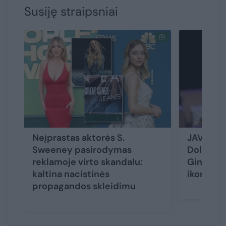
Susiję straipsniai
Neįprastas aktorės S.
JAV kant
Sweeney pasirodymas
Dolly Pa
reklamoje virto skandalu:
Gineso p
kaltina nacistinės
ikona
propagandos skleidimu