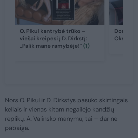
O. Pikul kantrybė trūko –
Dominyka
viešai kreipėsi į D. Dirkstį:
Oksanos 
„Palik mane ramybėje!“
(1)
Nors O. Pikul ir D. Dirkstys pasuko skirtingais
keliais ir vienas kitam negailėjo kandžių
replikų, A. Valinsko manymu, tai – dar ne
pabaiga.