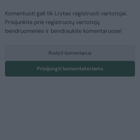
Komentuoti gali tik Lrytas registruoti vartotojai.
Prisijunkite prie registruotų vartotojų
bendruomenės ir bendraukite komentaruose!
Rodyti komentarus
Prisijungti komentatoriams