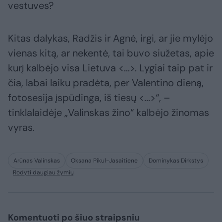
vestuves?
Kitas dalykas, Radžis ir Agnė, irgi, ar jie mylėjo
vienas kitą, ar nekentė, tai buvo siužetas, apie
kurį kalbėjo visa Lietuva <...>. Lygiai taip pat ir
čia, labai laiku pradėta, per Valentino dieną,
fotosesija įspūdinga, iš tiesų <...>“, –
tinklalaidėje „Valinskas žino“ kalbėjo žinomas
vyras.
Arūnas Valinskas
Oksana Pikul-Jasaitienė
Dominykas Dirkstys
Rodyti daugiau žymių
Komentuoti po šiuo straipsniu