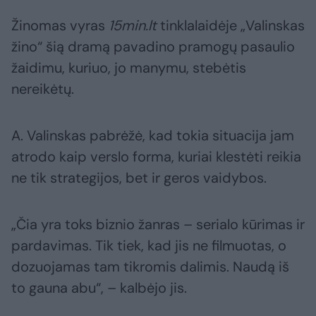
Žinomas vyras
15min.lt
tinklalaidėje „Valinskas
žino“ šią dramą pavadino pramogų pasaulio
žaidimu, kuriuo, jo manymu, stebėtis
nereikėtų.
A. Valinskas pabrėžė, kad tokia situacija jam
atrodo kaip verslo forma, kuriai klestėti reikia
ne tik strategijos, bet ir geros vaidybos.
„Čia yra toks biznio žanras – serialo kūrimas ir
pardavimas. Tik tiek, kad jis ne filmuotas, o
dozuojamas tam tikromis dalimis. Naudą iš
to gauna abu“, – kalbėjo jis.