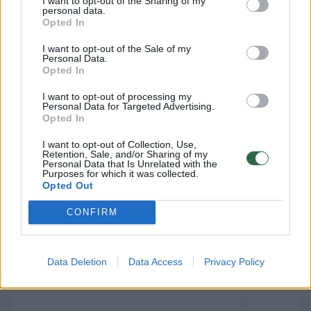
I want to opt-out of the Sharing of my
personal data.
Opted In
I want to opt-out of the Sale of my
Susiję straipsniai
Personal Data.
Opted In
I want to opt-out of processing my
Personal Data for Targeted Advertising.
Opted In
I want to opt-out of Collection, Use,
Retention, Sale, and/or Sharing of my
Personal Data that Is Unrelated with the
Purposes for which it was collected.
Opted Out
CONFIRM
Paaiškėjo Ozzy Osbourne’o
Į paskuti
mirties priežastis
legendin
Data Deletion
Data Access
Privacy Policy
žmonos a
gerbėjų 