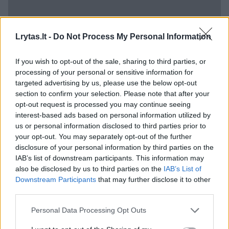
Lrytas.lt -
Do Not Process My Personal Information
If you wish to opt-out of the sale, sharing to third parties, or
processing of your personal or sensitive information for
targeted advertising by us, please use the below opt-out
section to confirm your selection. Please note that after your
opt-out request is processed you may continue seeing
interest-based ads based on personal information utilized by
O dar anksčiau 2024-ųjų rugpjūtį, Sharon ir
us or personal information disclosed to third parties prior to
Ozzy neteko dar vieno šeimos augintinio – 15
your opt-out. You may separately opt-out of the further
metų Pomeranijos špico Rocky.
disclosure of your personal information by third parties on the
IAB’s list of downstream participants. This information may
also be disclosed by us to third parties on the
IAB’s List of
Downstream Participants
that may further disclose it to other
Po vyro mirties gedinti Sharon pirmą kartą
third parties.
prabilo rugsėjį, pasidalydama vaizdo įrašu,
Personal Data Processing Opt Outs
kuriame ji ir dukra Kelly lankėsi sakalų
dresūros centre.