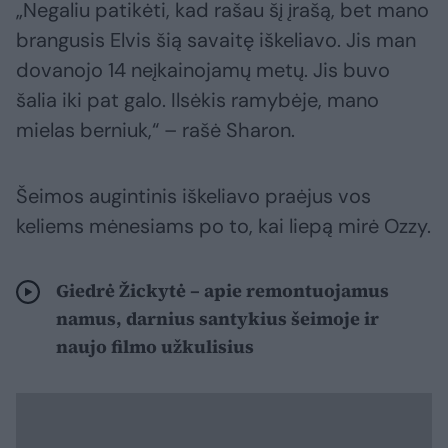
„Negaliu patikėti, kad rašau šį įrašą, bet mano
brangusis Elvis šią savaitę iškeliavo. Jis man
dovanojo 14 neįkainojamų metų. Jis buvo
šalia iki pat galo. Ilsėkis ramybėje, mano
mielas berniuk,“ – rašė Sharon.
Šeimos augintinis iškeliavo praėjus vos
keliems mėnesiams po to, kai liepą mirė Ozzy.
Giedrė Žickytė – apie remontuojamus
namus, darnius santykius šeimoje ir
naujo filmo užkulisius