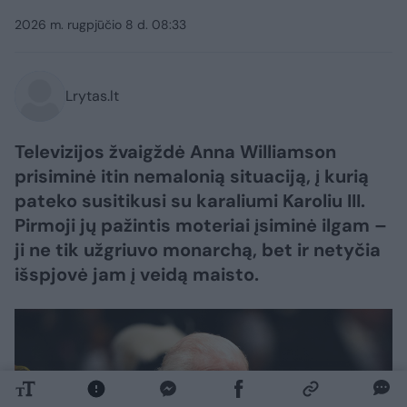
2026 m. rugpjūčio 8 d. 08:33
Lrytas.lt
Televizijos žvaigždė Anna Williamson
prisiminė itin nemalonią situaciją, į kurią
pateko susitikusi su karaliumi Karoliu III.
Pirmoji jų pažintis moteriai įsiminė ilgam –
ji ne tik užgriuvo monarchą, bet ir netyčia
išspjovė jam į veidą maisto.