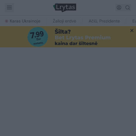
Karas Ukrainoje
Žalioji erdvė
Ačiū, Prezidente
E