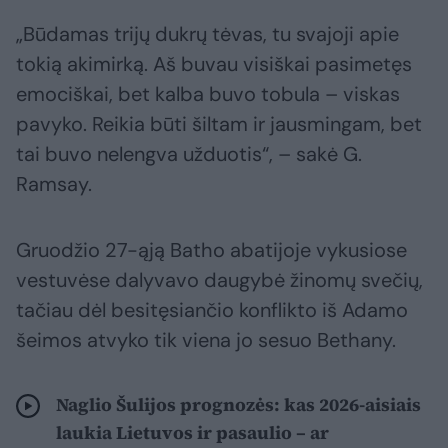
„Būdamas trijų dukrų tėvas, tu svajoji apie
tokią akimirką. Aš buvau visiškai pasimetęs
emociškai, bet kalba buvo tobula – viskas
pavyko. Reikia būti šiltam ir jausmingam, bet
tai buvo nelengva užduotis“, – sakė G.
Ramsay.
Gruodžio 27-ąją Batho abatijoje vykusiose
vestuvėse dalyvavo daugybė žinomų svečių,
tačiau dėl besitęsiančio konflikto iš Adamo
šeimos atvyko tik viena jo sesuo Bethany.
Naglio Šulijos prognozės: kas 2026-aisiais
laukia Lietuvos ir pasaulio – ar