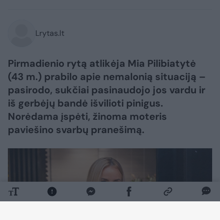
Lrytas.lt
Pirmadienio rytą atlikėja Mia Pilibiatytė
(43 m.) prabilo apie nemalonią situaciją –
pasirodo, sukčiai pasinaudojo jos vardu ir
iš gerbėjų bandė išvilioti pinigus.
Norėdama įspėti, žinoma moteris
paviešino svarbų pranešimą.