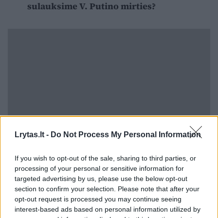
sulauksime V. Putino mirties?
Lrytas.lt -
Do Not Process My Personal Information
If you wish to opt-out of the sale, sharing to third parties, or
Apie ypatingą tėvo kalbą prabilo ir vyriausioji
processing of your personal or sensitive information for
targeted advertising by us, please use the below opt-out
G. Ramsay dukra Tilly. Pasak jos, ši kalba
section to confirm your selection. Please note that after your
sujaudino visus susirinkusiuosius.
opt-out request is processed you may continue seeing
interest-based ads based on personal information utilized by