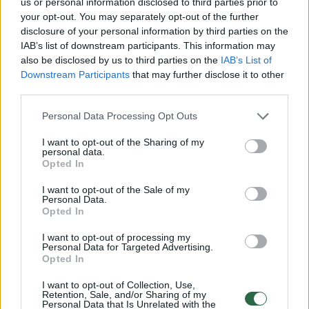
us or personal information disclosed to third parties prior to
„Aš valandą sėdėjau jo kambaryje, kol jis ją
your opt-out. You may separately opt-out of the further
disclosure of your personal information by third parties on the
skaitė. Tai buvo tarsi viso gyvenimo
IAB’s list of downstream participants. This information may
peržvelgimas, bet jokių pataisymų nereikėjo.
also be disclosed by us to third parties on the
IAB’s List of
Ji buvo tobula. Visi verkė“, – pasakojo ji.
Downstream Participants
that may further disclose it to other
third parties.
Personal Data Processing Opt Outs
Susiję straipsniai
I want to opt-out of the Sharing of my
personal data.
Opted In
I want to opt-out of the Sale of my
Personal Data.
Opted In
I want to opt-out of processing my
Personal Data for Targeted Advertising.
Opted In
I want to opt-out of Collection, Use,
Retention, Sale, and/or Sharing of my
Personal Data that Is Unrelated with the