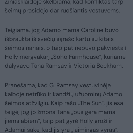
Žiniasklaidoje skelbiama, kad konfliktas tarp
šeimų prasidėjo dar ruošiantis vestuvėms.
Teigiama, jog Adamo mama Caroline buvo
išbraukta iš svečių sąrašo kartu su kitais
šeimos nariais, o taip pat nebuvo pakviesta į
Holly mergvakarį „Soho Farmhouse“, kuriame
dalyvavo Tana Ramsay ir Victoria Beckham.
Pranešama, kad G. Ramsay vestuvinėje
kalboje netrūko ir kandžių užuominų Adamo
šeimos atžvilgiu. Kaip rašo „The Sun“, jis esą
teigė, jog jo žmona Tana „bus gera mama
jiems abiem“, taip pat gyrė Holly grožį ir
Adamui sakė, kad jis yra „laimingas vyras“.