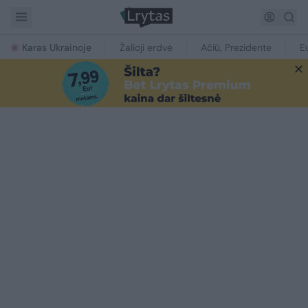
Karas Ukrainoje
Žalioji erdvė
Ačiū, Prezidente
E