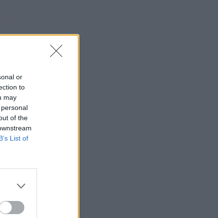
sonal or
ection to
ou may
 personal
out of the
 downstream
B’s List of