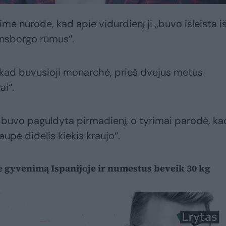
ime nurodė, kad apie vidurdienį ji „buvo išleista i
densborgo rūmus“.
 kad buvusioji monarchė, prieš dvejus metus
ai“.
 buvo paguldyta pirmadienį, o tyrimai parodė, ka
aupė didelis kiekis kraujo“.
e gyvenimą Ispanijoje ir numestus beveik 30 kg