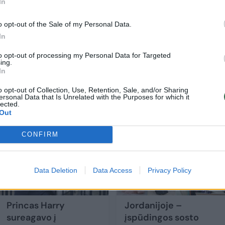
In
ti monarchiją.
o opt-out of the Sale of my Personal Data.
In
i patiria daugybę sveikatos problemų, o šį mėnesį
to opt-out of processing my Personal Data for Targeted
je, kur jai buvo atlikta angioplastikos procedūra.
ing.
In
o opt-out of Collection, Use, Retention, Sale, and/or Sharing
ersonal Data that Is Unrelated with the Purposes for which it
lected.
Out
CONFIRM
Data Deletion
Data Access
Privacy Policy
Princas Harry
Jordanijoje –
sureagavo į
įspūdingos sosto