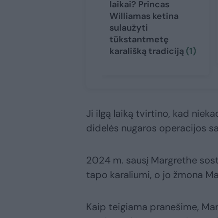
laikai? Princas
Williamas ketina
sulaužyti
tūkstantmetę
karališką tradiciją
(1)
Ji ilgą laiką tvirtino, kad ni
didelės nugaros operacijos s
2024 m. sausį Margrethe sostą
tapo karaliumi, o jo žmona Mar
Kaip teigiama pranešime, Margr