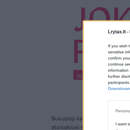
Lrytas.lt -
If you wish 
sensitive in
confirm you
continue se
information 
further disc
participants
Downstream 
Persona
Buvusioji karalienė didžiąją s
I want t
atsisakiusi sosto tebėra popu