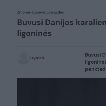
Žmonės
Užsienio žvaigždės
Buvusi Danijos karalie
ligoninės
Buvusi D
Lrytas.lt
ligoninės
penktadi