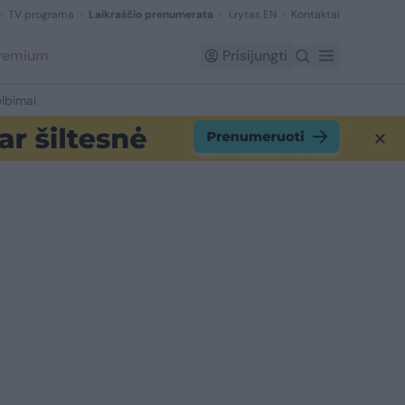
TV programa
Laikraščio prenumerata
Lrytas EN
Kontaktai
Premium
Prisijungti
lbimai