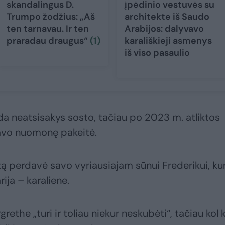
skandalingus D.
įpėdinio vestuvės su
Trumpo žodžius: „Aš
architekte iš Saudo
ten tarnavau. Ir ten
Arabijos: dalyvavo
praradau draugus“
(1)
karališkieji asmenys
iš viso pasaulio
ekada neatsisakys sosto, tačiau po 2023 m. atliktos
avo nuomonę pakeitė.
 perdavė savo vyriausiajam sūnui Frederikui, kur
ija – karaliene.
ethe „turi ir toliau niekur neskubėti“, tačiau kol 