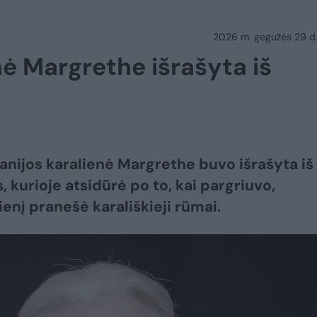
2026 m. gegužės 29 d.
nė Margrethe išrašyta iš
anijos karalienė Margrethe buvo išrašyta iš
, kurioje atsidūrė po to, kai pargriuvo,
enį pranešė karališkieji rūmai.