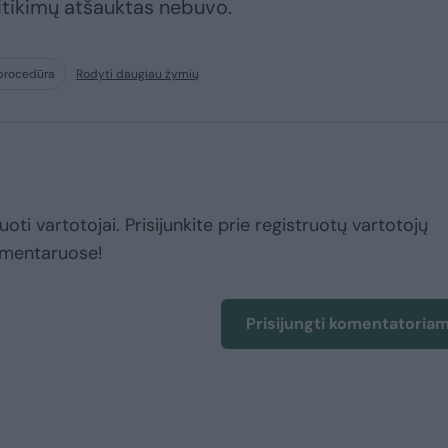
itikimų atšauktas nebuvo.
procedūra
Rodyti daugiau žymių
uoti vartotojai. Prisijunkite prie registruotų vartotojų
omentaruose!
Prisijungti komentatoria