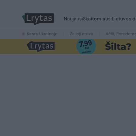
Naujausi
Skaitomiausi
Lietuvos d
Karas Ukrainoje
Žalioji erdvė
Ačiū, Prezident