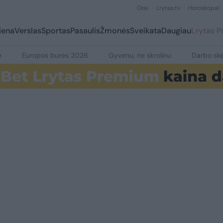
Orai
Lrytas.tv
Horoskopai
iena
Verslas
Sportas
Pasaulis
Žmonės
Sveikata
Daugiau
Lrytas 
e
Europos burės 2026
Gyvenu, ne skrolinu
Darbo ske