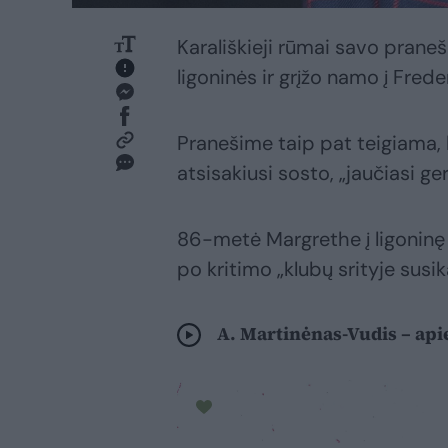
Karališkieji rūmai savo praneš
ligoninės ir grįžo namo į Fre
Pranešime taip pat teigiama,
atsisakiusi sosto, „jaučiasi ger
86-metė Margrethe į ligoninę
po kritimo „klubų srityje susik
A. Martinėnas-Vudis – api