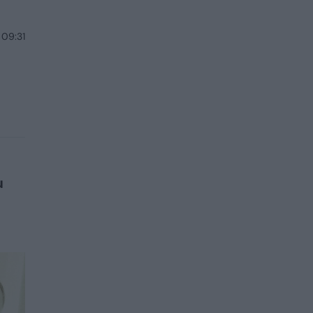
 09:31
u
ė