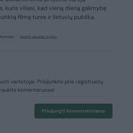
kuris viliasi, kad vieną dieną galimybę
tiktą filmą turės ir lietuvių publika.
Madridas
Rodyti daugiau žymių
oti vartotojai. Prisijunkite prie registruotų
raukite komentaruose!
Prisijungti komentatoriams