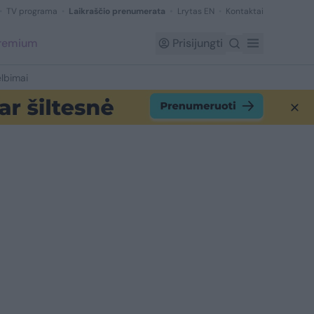
TV programa
Laikraščio prenumerata
Lrytas EN
Kontaktai
Premium
Prisijungti
lbimai