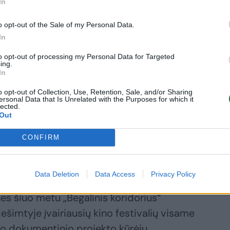
In
ai mūsų komandai ir puikus įrodymas to,
o opt-out of the Sale of my Personal Data.
filmą, kuris vers šiurpti odą viso pasaulio
In
 tampančio dokumentinio filmo
to opt-out of processing my Personal Data for Targeted
ing.
okas. Ypatingo dėmesio ir kritikų liaupsių
In
aus“ premjera Madride įvyko praėjusią
o opt-out of Collection, Use, Retention, Sale, and/or Sharing
etuvių kurta dokumentinė kino juosta bus
ersonal Data that Is Unrelated with the Purposes for which it
lected.
nimui – ją transliuos pagrindinis šios
Out
šiuo metu taip pat derasi dėl galimybės jį
CONFIRM
izijų eteryje.
Data Deletion
Data Access
Privacy Policy
drido ir Tenerifės kino festivalyje glosto
nes šiuo metu „Begalinis koridorius“
šimtyje įvairiausių kino festivalių visame
io dokumentinio projekto kūrėjų