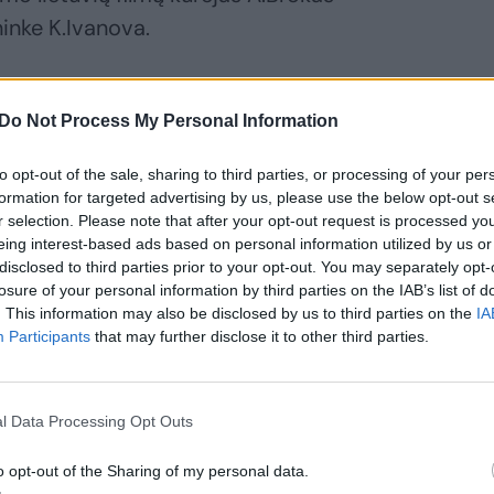
inke K.Ivanova.
įvertinimų sulaukė lietuvio su daugiau nei
Do Not Process My Personal Information
lų komanda sukurta dokumentinė kino
 pasakojanti apie kruvinas 1992-ųjų
to opt-out of the sale, sharing to third parties, or processing of your per
hodžaly. Daugiau nei ketverius metus
formation for targeted advertising by us, please use the below opt-out s
r selection. Please note that after your opt-out request is processed y
o CNN, Albanijos televizijos žiūrovai, o šį
eing interest-based ads based on personal information utilized by us or
r vieno didžiausių pasaulio televizijos
disclosed to third parties prior to your opt-out. You may separately opt-
losure of your personal information by third parties on the IAB’s list of
. This information may also be disclosed by us to third parties on the
IA
Participants
that may further disclose it to other third parties.
nis koridorius“ sulaukė išskirtinio
mo – juosta pelnė pagrindinį prizą
l Data Processing Opt Outs
uose kino apdovanojimuose „Accolade
o opt-out of the Sharing of my personal data.