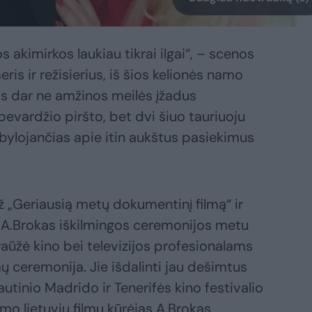
os akimirkos laukiau tikrai ilgai“, – scenos
ris ir režisierius, iš šios kelionės namo
kas dar ne amžinos meilės įžadus
evardžio piršto, bet dvi šiuo tauriuoju
bylojančias apie itin aukštus pasiekimus
 „Geriausią metų dokumentinį filmą“ ir
“ A.Brokas iškilmingos ceremonijos metu
raūžė kino bei televizijos profesionalams
ų ceremonija. Jie išdalinti jau dešimtus
utinio Madrido ir Tenerifės kino festivalio
mo lietuvių filmų kūrėjas A.Brokas