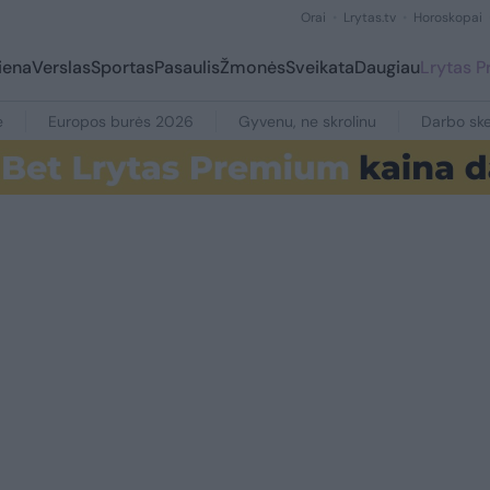
Orai
Lrytas.tv
Horoskopai
iena
Verslas
Sportas
Pasaulis
Žmonės
Sveikata
Daugiau
Lrytas 
e
Europos burės 2026
Gyvenu, ne skrolinu
Darbo ske