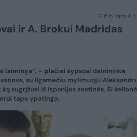
2015 m. liepos 16 d.
vai ir A. Brokui Madridas
ai laiminga“, – plačiai šypsosi dainininkė
 Ivanova, su ilgamečiu mylimuoju Aleksandr
 ką sugrįžusi iš Ispanijos sostinės. Ši kelion
porai tapo ypatinga.