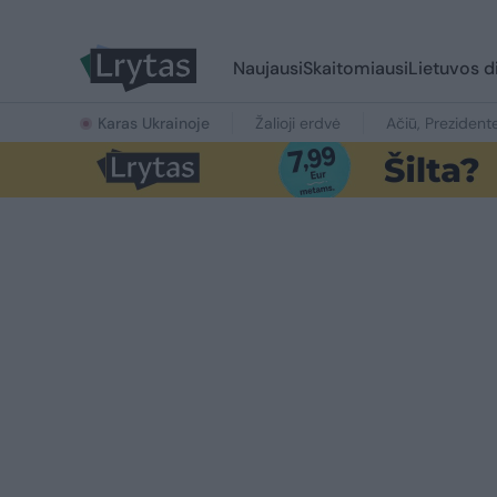
Naujausi
Skaitomiausi
Lietuvos d
Karas Ukrainoje
Žalioji erdvė
Ačiū, Prezident