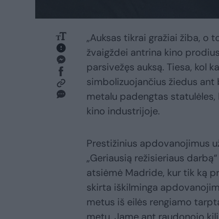
„Auksas tikrai gražiai žiba, o t
žvaigždei antrina kino prodiuse
parsivežęs auksą. Tiesa, kol 
simbolizuojančius žiedus ant b
metalu padengtas statulėles, 
kino industrijoje.
Prestižinius apdovanojimus už
„Geriausią režisieriaus darbą
atsiėmė Madride, kur tik ką p
skirta iškilminga apdovanojim
metus iš eilės rengiamo tarpta
metu. Jame ant raudonojo kili