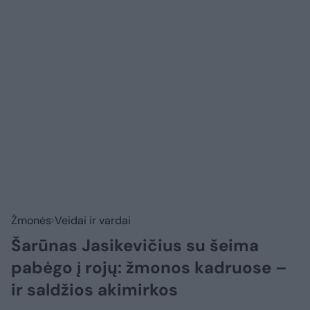
Žmonės
Veidai ir vardai
Šarūnas Jasikevičius su šeima
pabėgo į rojų: žmonos kadruose –
ir saldžios akimirkos