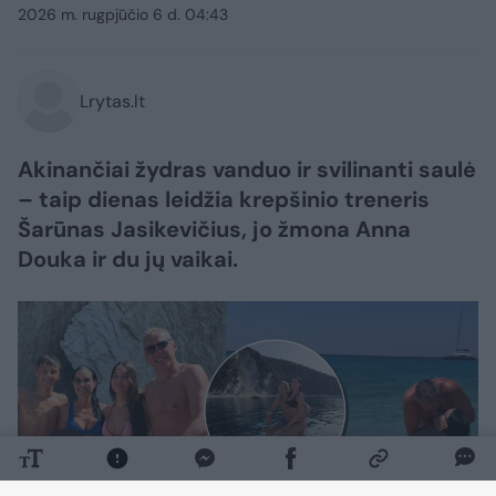
2026 m. rugpjūčio 6 d. 04:43
Lrytas.lt
Akinančiai žydras vanduo ir svilinanti saulė
– taip dienas leidžia krepšinio treneris
Šarūnas Jasikevičius, jo žmona Anna
Douka ir du jų vaikai.