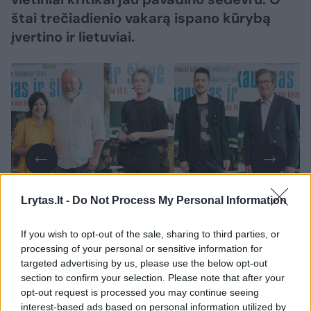
štai trečiadienio vakarą ispano kūrybą
įvertino ir lietuviai.
Lrytas.lt -
Do Not Process My Personal Information
Daugiau nuotraukų (19)
If you wish to opt-out of the sale, sharing to third parties, or
processing of your personal or sensitive information for
targeted advertising by us, please use the below opt-out
section to confirm your selection. Please note that after your
„Forum Cinemas Vingis“ kino teatre vykusioje
opt-out request is processed you may continue seeing
premjeroje dalyvavo Ispanijos karalystės
interest-based ads based on personal information utilized by