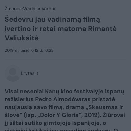
Žmonės
Veidai ir vardai
Šedevru jau vadinamą filmą
įvertino ir retai matoma Rimantė
Valiukaitė
2019 m. birželio 12 d. 16:23
Lrytas.lt
Visai neseniai Kanų kino festivalyje ispanų
režisierius Pedro Almodóvaras pristatė
naujausią savo filmą, dramą „Skausmas ir
šlovė“ (isp. „Dolor Y Gloria“, 2019). Žiūrovai
jį šiltai sutiko gimtojoje Ispanijoje, o
vietiniai kritikai jau pavadino šedevru. O