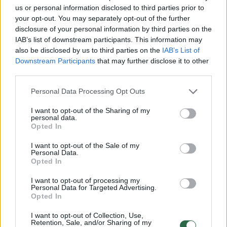
ambasadorius José Maria Roblesas Fraga,
us or personal information disclosed to third parties prior to
your opt-out. You may separately opt-out of the further
kuris ir pristatė filmą. Čia apsilankė ir
disclosure of your personal information by third parties on the
režisierius Romas Zabarauskas,
IAB’s list of downstream participants. This information may
also be disclosed by us to third parties on the
IAB’s List of
aktorė Rimantė Valiukaitė ir kiti garsūs
Downstream Participants
that may further disclose it to other
visuomenės veikėjai.
third parties.
Personal Data Processing Opt Outs
„Skausmas ir šlovė“ – asmeniškiausias ir
I want to opt-out of the Sharing of my
geriausias pastarojo dvidešimtmečio P.
personal data.
Opted In
Almodóvaro filmas, primenantis intymų
I want to opt-out of the Sale of my
dienoraštį ar išpažintį. Pagrindinius
Personal Data.
Opted In
vaidmenis filme atlieka režisieriaus
talismanais vadinami aktoriai Antonio
I want to opt-out of processing my
Personal Data for Targeted Advertising.
Banderas ir Penélope Cruz, karjeras pradėję
Opted In
vaidmenimis P. Almodóvaro filmuose ir
I want to opt-out of Collection, Use,
Retention, Sale, and/or Sharing of my
išgarsėję būtent jų dėka.