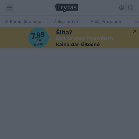
Karas Ukrainoje
Žalioji erdvė
Ačiū, Prezidente
E