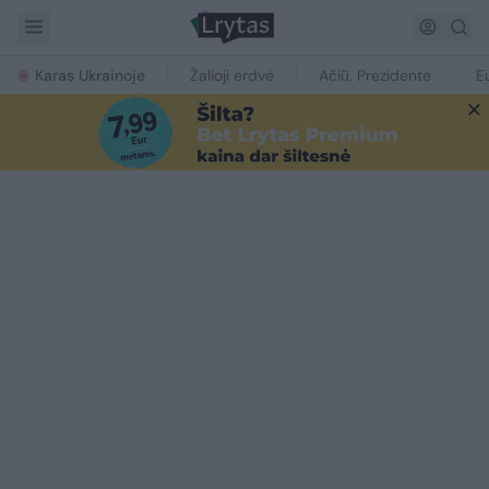
Karas Ukrainoje
Žalioji erdvė
Ačiū, Prezidente
E