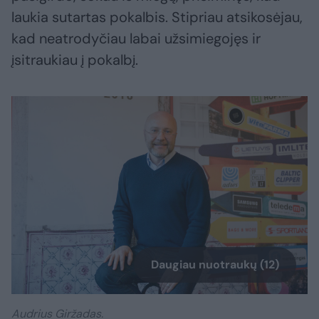
laukia sutartas pokalbis. Stipriau atsikosėjau,
kad neatrodyčiau labai užsimiegojęs ir
įsitraukiau į pokalbį.
Daugiau nuotraukų (12)
Audrius Giržadas.