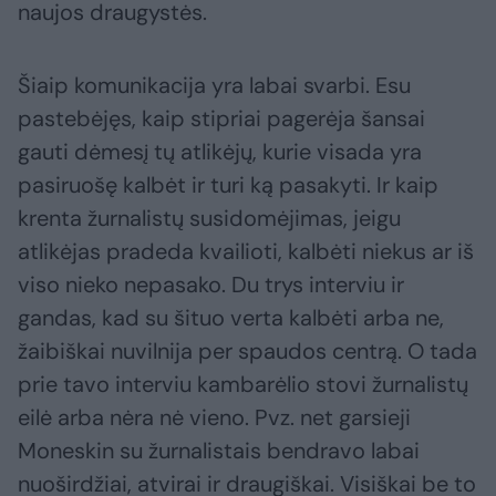
naujos draugystės.
Šiaip komunikacija yra labai svarbi. Esu
pastebėjęs, kaip stipriai pagerėja šansai
gauti dėmesį tų atlikėjų, kurie visada yra
pasiruošę kalbėt ir turi ką pasakyti. Ir kaip
krenta žurnalistų susidomėjimas, jeigu
atlikėjas pradeda kvailioti, kalbėti niekus ar iš
viso nieko nepasako. Du trys interviu ir
gandas, kad su šituo verta kalbėti arba ne,
žaibiškai nuvilnija per spaudos centrą. O tada
prie tavo interviu kambarėlio stovi žurnalistų
eilė arba nėra nė vieno. Pvz. net garsieji
Moneskin su žurnalistais bendravo labai
nuoširdžiai, atvirai ir draugiškai. Visiškai be to