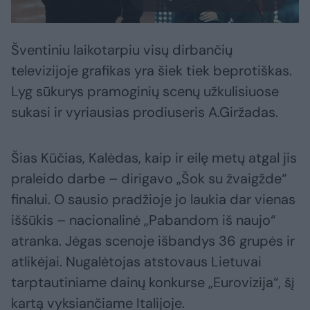
Šventiniu laikotarpiu visų dirbančių
televizijoje grafikas yra šiek tiek beprotiškas.
Lyg sūkurys pramoginių scenų užkulisiuose
sukasi ir vyriausias prodiuseris A.Giržadas.
Šias Kūčias, Kalėdas, kaip ir eilę metų atgal jis
praleido darbe – dirigavo „Šok su žvaigžde“
finalui. O sausio pradžioje jo laukia dar vienas
iššūkis – nacionalinė „Pabandom iš naujo“
atranka. Jėgas scenoje išbandys 36 grupės ir
atlikėjai. Nugalėtojas atstovaus Lietuvai
tarptautiniame dainų konkurse „Eurovizija“, šį
kartą vyksiančiame Italijoje.