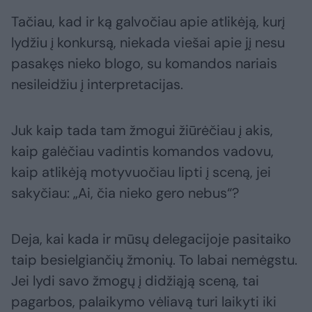
Tačiau, kad ir ką galvočiau apie atlikėją, kurį
lydžiu į konkursą, niekada viešai apie jį nesu
pasakęs nieko blogo, su komandos nariais
nesileidžiu į interpretacijas.
Juk kaip tada tam žmogui žiūrėčiau į akis,
kaip galėčiau vadintis komandos vadovu,
kaip atlikėją motyvuočiau lipti į sceną, jei
sakyčiau: „Ai, čia nieko gero nebus“?
Deja, kai kada ir mūsų delegacijoje pasitaiko
taip besielgiančių žmonių. To labai nemėgstu.
Jei lydi savo žmogų į didžiąją sceną, tai
pagarbos, palaikymo vėliavą turi laikyti iki