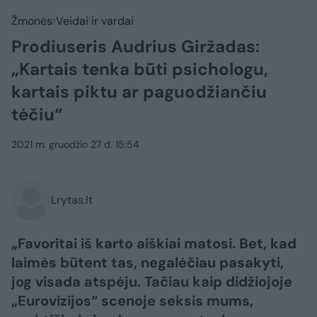
Žmonės
Veidai ir vardai
Prodiuseris Audrius Giržadas:
„Kartais tenka būti psichologu,
kartais piktu ar paguodžiančiu
tėčiu“
2021 m. gruodžio 27 d. 15:54
Lrytas.lt
„Favoritai iš karto aiškiai matosi. Bet, kad
laimės būtent tas, negalėčiau pasakyti,
jog visada atspėju. Tačiau kaip didžiojoje
„Eurovizijos“ scenoje seksis mums,