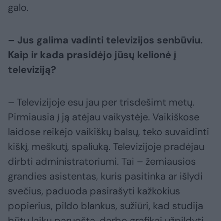
galo.
– Jus galima vadinti televizijos senbūviu.
Kaip ir kada prasidėjo jūsų kelionė į
televiziją?
– Televizijoje esu jau per trisdešimt metų.
Pirmiausia į ją atėjau vaikystėje. Vaikiškose
laidose reikėjo vaikiškų balsų, teko suvaidinti
kiškį, meškutį, spaliuką. Televizijoje pradėjau
dirbti administratoriumi. Tai – žemiausios
grandies asistentas, kuris pasitinka ar išlydi
svečius, paduoda pasirašyti kažkokius
popierius, pildo blankus, sužiūri, kad studija
būtų laiku paruošta, darbo grafikai užpildyti.