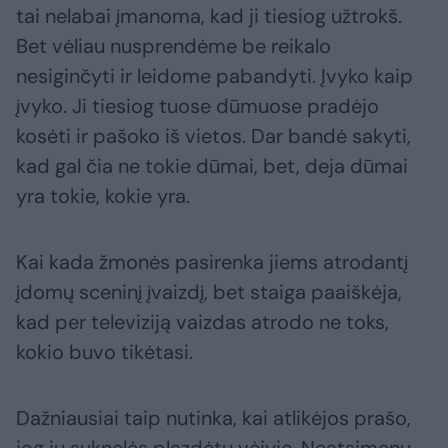
tai nelabai įmanoma, kad ji tiesiog užtrokš.
Bet vėliau nusprendėme be reikalo
nesiginčyti ir leidome pabandyti. Įvyko kaip
įvyko. Ji tiesiog tuose dūmuose pradėjo
kosėti ir pašoko iš vietos. Dar bandė sakyti,
kad gal čia ne tokie dūmai, bet, deja dūmai
yra tokie, kokie yra.
Kai kada žmonės pasirenka jiems atrodantį
įdomų sceninį įvaizdį, bet staiga paaiškėja,
kad per televiziją vaizdas atrodo ne toks,
kokio buvo tikėtasi.
Dažniausiai taip nutinka, kai atlikėjos prašo,
jog jų suknelės plazdėtų vėjyje. Neatsimenu