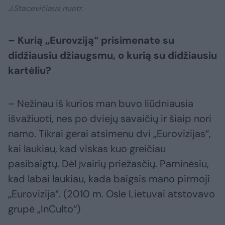
J.Stacevičiaus nuotr.
– Kurią „Eurovziją“ prisimenate su
didžiausiu džiaugsmu, o kurią su didžiausiu
kartėliu?
– Nežinau iš kurios man buvo liūdniausia
išvažiuoti, nes po dviejų savaičių ir šiaip nori
namo. Tikrai gerai atsimenu dvi „Eurovizijas“,
kai laukiau, kad viskas kuo greičiau
pasibaigtų. Dėl įvairių priežasčių. Paminėsiu,
kad labai laukiau, kada baigsis mano pirmoji
„Eurovizija“. (2010 m. Osle Lietuvai atstovavo
grupė „InCulto“)