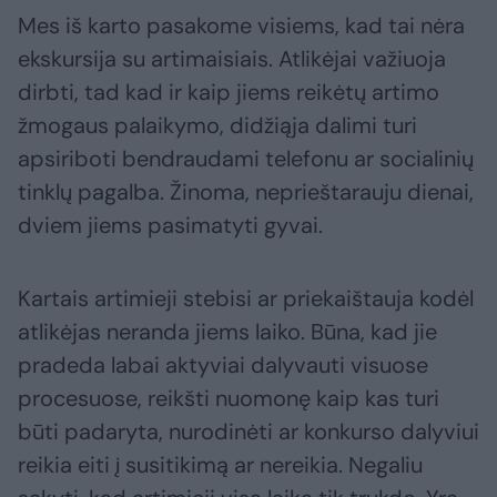
Mes iš karto pasakome visiems, kad tai nėra
ekskursija su artimaisiais. Atlikėjai važiuoja
dirbti, tad kad ir kaip jiems reikėtų artimo
žmogaus palaikymo, didžiąja dalimi turi
apsiriboti bendraudami telefonu ar socialinių
tinklų pagalba. Žinoma, neprieštarauju dienai,
dviem jiems pasimatyti gyvai.
Kartais artimieji stebisi ar priekaištauja kodėl
atlikėjas neranda jiems laiko. Būna, kad jie
pradeda labai aktyviai dalyvauti visuose
procesuose, reikšti nuomonę kaip kas turi
būti padaryta, nurodinėti ar konkurso dalyviui
reikia eiti į susitikimą ar nereikia. Negaliu