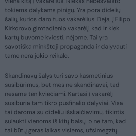
viena kitą į vakarėlius. Niekas nebešvaisto
tokiems dalykams pinigų. Yra pora didelių
šalių, kurios daro tuos vakarėlius. Deja, į Filipo
Kirkorovo gimtadienio vakarėlį, kad ir kiek
kartų buvome kviesti, nėjome. Tai yra
savotiška minkštoji propaganda ir dalyvauti
tame nėra jokio reikalo.
Skandinavų šalys turi savo kasmetinius
susibūrimus, bet mes ne skandinavai, tad
nesame ten kviečiami. Kartasi į vakarėlį
susiburia tam tikro pusfinalio dalyviai. Visa
tai daroma su dideliu išskaičiavimu, tikintis
sulaukti vienoms iš kitų balsų, o ne tam, kad
tai būtų geras laikas visiems, užsimegztų