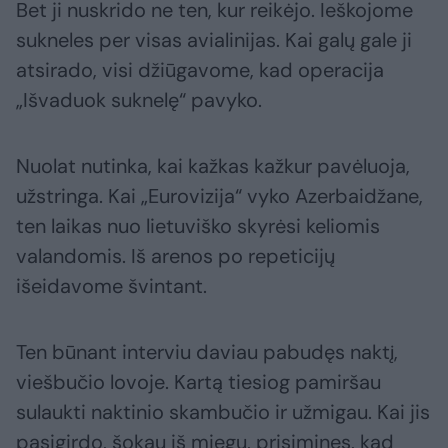
Bet ji nuskrido ne ten, kur reikėjo. Ieškojome
sukneles per visas avialinijas. Kai galų gale ji
atsirado, visi džiūgavome, kad operacija
„Išvaduok suknelę“ pavyko.
Nuolat nutinka, kai kažkas kažkur pavėluoja,
užstringa. Kai „Eurovizija“ vyko Azerbaidžane,
ten laikas nuo lietuviško skyrėsi keliomis
valandomis. Iš arenos po repeticijų
išeidavome švintant.
Ten būnant interviu daviau pabudęs naktį,
viešbučio lovoje. Kartą tiesiog pamiršau
sulaukti naktinio skambučio ir užmigau. Kai jis
pasigirdo, šokau iš miegų, prisiminęs, kad