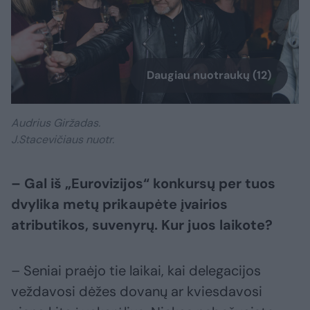
Daugiau nuotraukų (12)
Audrius Giržadas.
J.Stacevičiaus nuotr.
– Gal iš „Eurovizijos“ konkursų per tuos
dvylika metų prikaupėte įvairios
atributikos, suvenyrų. Kur juos laikote?
– Seniai praėjo tie laikai, kai delegacijos
veždavosi dėžes dovanų ar kviesdavosi