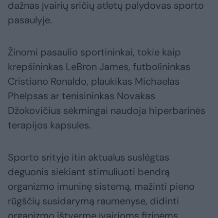
dažnas įvairių sričių atletų palydovas sporto
pasaulyje.
Žinomi pasaulio sportininkai, tokie kaip
krepšininkas LeBron James, futbolininkas
Cristiano Ronaldo, plaukikas Michaelas
Phelpsas ar tenisininkas Novakas
Džokovičius sėkmingai naudoja hiperbarinės
terapijos kapsules.
Sporto srityje itin aktualus suslėgtas
deguonis siekiant stimuliuoti bendrą
organizmo imuninę sistemą, mažinti pieno
rūgščių susidarymą raumenyse, didinti
organizmo ištvermę įvairioms fizinėms