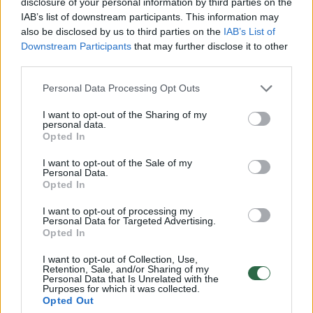
disclosure of your personal information by third parties on the
dingusio augintinio – žinia iš
IAB’s list of downstream participants. This information may
Ruslano Kirilkino
(4)
also be disclosed by us to third parties on the
IAB’s List of
Downstream Participants
that may further disclose it to other
2026 m. rugpjūčio 7 d. 13:40
third parties.
Personal Data Processing Opt Outs
Lrytas.lt
I want to opt-out of the Sharing of my
personal data.
Opted In
Neseniai dainininkas Ruslanas Kirilkinas
I want to opt-out of the Sale of my
Personal Data.
(42 m.) su ašaromis akyse pranešė apie
Opted In
mylimo augintinio dingimą. Visa laimė,
istorija baigėsi laimingai – atlikėjo šunytis
I want to opt-out of processing my
Personal Data for Targeted Advertising.
Guru buvo surastas gyvas ir sveikas.
Opted In
I want to opt-out of Collection, Use,
Retention, Sale, and/or Sharing of my
Personal Data that Is Unrelated with the
Purposes for which it was collected.
Opted Out