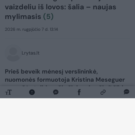
vaizdeliu iš lovos: šalia – naujas
mylimasis
(5)
2026 m. rugpjūčio 7 d. 13:14
Lrytas.lt
Prieš beveik mėnesį verslininkė,
nuomonės formuotoja Kristina Meseguer
pranešė stulbinančią žinią – jos širdį šildo
nauji jausmai. Dabar žinoma moteris
nusprendė pasirodyti su nauju mylimuoju,
socialiniuose tinkluose paviešindama
vaizo įrašaus.