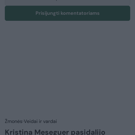
Prisijungti komentatoriams
Žmonės
Veidai ir vardai
Kristina Meseguer pasidalijo