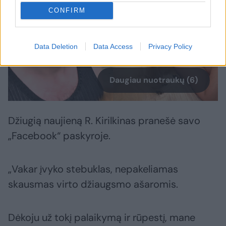
CONFIRM
Data Deletion
Data Access
Privacy Policy
Daugiau nuotraukų (6)
Džiugią naujieną R. Kirilkinas pranešė savo
„Facebook“ paskyroje.
„Vakar įvyko stebuklas, nepakeliamas
skausmas virto džiaugsmo ašaromis.
Dėkoju už tokį palaikymą ir rūpestį, mane