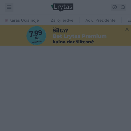
Karas Ukrainoje
Žalioji erdvė
Ačiū, Prezidente
E