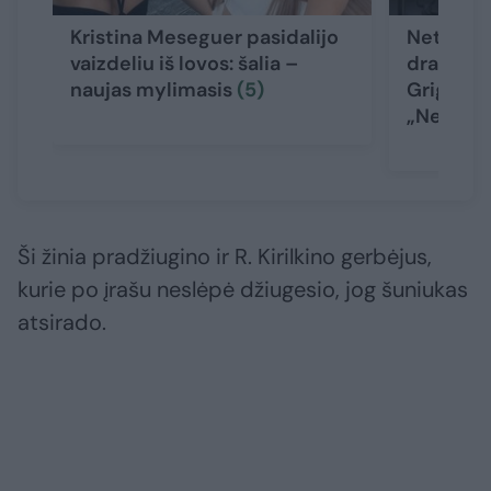
Kristina Meseguer pasidalijo
Netylant 
vaizdeliu iš lovos: šalia –
dramos t
naujas mylimasis
(5)
Grigaliūn
„Negaliu
Ši žinia pradžiugino ir R. Kirilkino gerbėjus,
kurie po įrašu neslėpė džiugesio, jog šuniukas
atsirado.