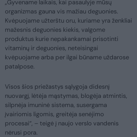
„Gyvename laikais, kai pasaulyje mūsų
organizmas gauna vis mažiau deguonies.
Kvėpuojame užterštu oru, kuriame yra ženkliai
mažesnis deguonies kiekis, valgome
produktus kurie nepakankamai prisotinti
vitaminų ir deguonies, neteisingai
kvėpuojame arba per ilgai būname uždarose
patalpose.
Visos šios priežastys sąlygoja didesnį
nuovargį, lėtėja mąstymas, blogėja atmintis,
silpnėja imuninė sistema, susergama
įvairiomis ligomis, greitėja senėjimo
procesai“, – teigė į naujo verslo vandenis
nėrusi pora.