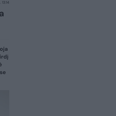
 13:14
ia
oja
irdį
ė
ose