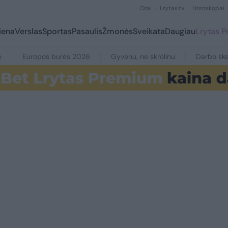
Orai
Lrytas.tv
Horoskopai
iena
Verslas
Sportas
Pasaulis
Žmonės
Sveikata
Daugiau
Lrytas 
e
Europos burės 2026
Gyvenu, ne skrolinu
Darbo ske