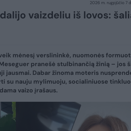
2026 m. rugpjūčio 7 d.
lijo vaizdeliu iš lovos: šal
veik mėnesį verslininkė, nuomonės formuot
 Meseguer pranešė stulbinančią žinią – jos š
uji jausmai. Dabar žinoma moteris nusprend
ti su nauju mylimuoju, socialiniuose tinklu
dama vaizo įrašaus.