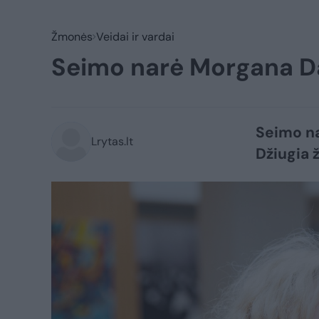
Žmonės
Veidai ir vardai
Seimo narė Morgana Da
Seimo na
Lrytas.lt
Džiugia 