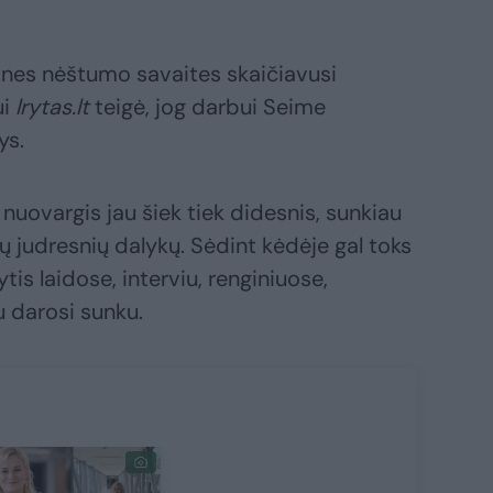
ines nėštumo savaites skaičiavusi
ui
lrytas.lt
teigė, jog darbui Seime
ys.
nuovargis jau šiek tiek didesnis, sunkiau
ių judresnių dalykų. Sėdint kėdėje gal toks
tis laidose, interviu, renginiuose,
u darosi sunku.