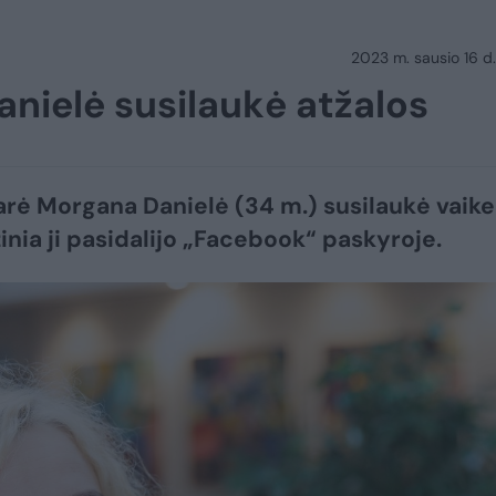
2023 m. sausio 16 d.
nielė susilaukė atžalos
rė Morgana Danielė (34 m.) susilaukė vaikel
žinia ji pasidalijo „Facebook“ paskyroje.