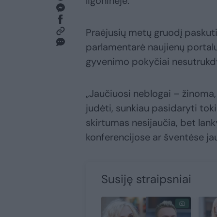
ligoninėje.
Praėjusių metų gruodį paskut
parlamentarė naujienų portal
gyvenimo pokyčiai nesutrukd
„Jaučiuosi neblogai – žinoma, 
judėti, sunkiau pasidaryti tok
skirtumas nesijaučia, bet lanky
konferencijose ar šventėse ja
Susiję straipsniai