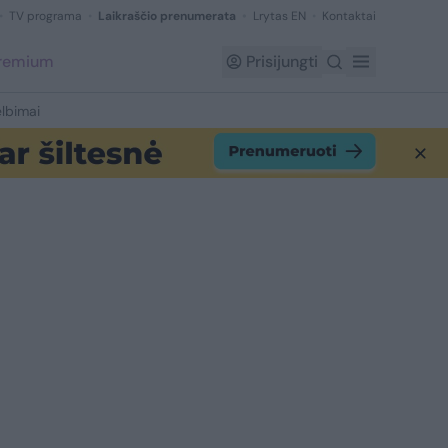
TV programa
Laikraščio prenumerata
Lrytas EN
Kontaktai
Premium
Prisijungti
lbimai