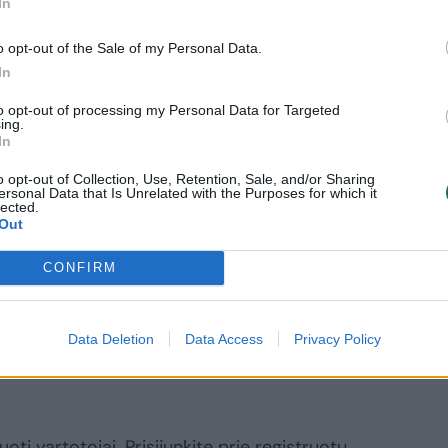
In
irbti“, – tuomet portalui
lrytas.lt
kalbėjo
ai yra labai planinis, kadencinis vaikas,
o opt-out of the Sale of my Personal Data.
ūtent tada, kai baigiasi Seimo sesija, o
In
 pasibaigs, kai prasidės pavasario
to opt-out of processing my Personal Data for Targeted
ing.
In
o opt-out of Collection, Use, Retention, Sale, and/or Sharing
ersonal Data that Is Unrelated with the Purposes for which it
ė rudens pradžioje. Naujieną M.Danielė
lected.
Out
sveikatos problemomis.
CONFIRM
Data Deletion
Data Access
Privacy Policy
oti vartotojai. Prisijunkite prie registruotų