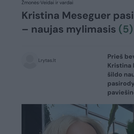
Žmonės
Veidai ir vardai
Kristina Meseguer pasida
– naujas mylimasis
(5)
Prieš be
Lrytas.lt
Kristina
šildo na
pasirody
paviešin