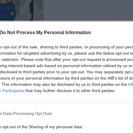
imo narė
Do Not Process My Personal Information
rgana Danielė
ukiasi: „Per 5
to opt-out of the sale, sharing to third parties, or processing of your per
štumo
formation for targeted advertising by us, please use the below opt-out s
nesius – nei
r selection. Please note that after your opt-out request is processed y
eno klausimo
eing interest-based ads based on personal information utilized by us or
ie psichikos
disclosed to third parties prior to your opt-out. You may separately opt-
losure of your personal information by third parties on the IAB’s list of
klę“
. This information may also be disclosed by us to third parties on the
IA
Participants
that may further disclose it to other third parties.
l Data Processing Opt Outs
ma, neiti, didesnių susitikimų ir žmonių
 darbo prasme, kas susiję su Seimu, kol
o opt-out of the Sharing of my personal data.