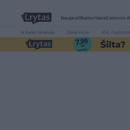
Naujausi
Skaitomiausi
Lietuvos d
Karas Ukrainoje
Žalioji erdvė
Ačiū, Prezident