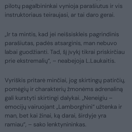
pilotų pagalbininkai vynioja parašiutus ir vis
instruktoriaus teiraujasi, ar tai daro gerai.
„Ir ta mintis, kad jei neišsiskleis pagrindinis
parašiutas, padės atsarginis, man nebuvo
labai guodžianti. Tad, šį įvykį tikrai priskirčiau
prie ekstremalių“, – neabejoja L.Laukaitis.
Vyriškis pritarė minčiai, jog skirtingų patirčių,
pomėgių ir charakterių žmonėms adrenaliną
gali kurstyti skirtingi dalykai. „Neneigiu –
emocijų vairuojant „Lamborghini“ užtenka ir
man, bet kai žinai, ką darai, širdyje yra
ramiau“, – sako lenktynininkas.