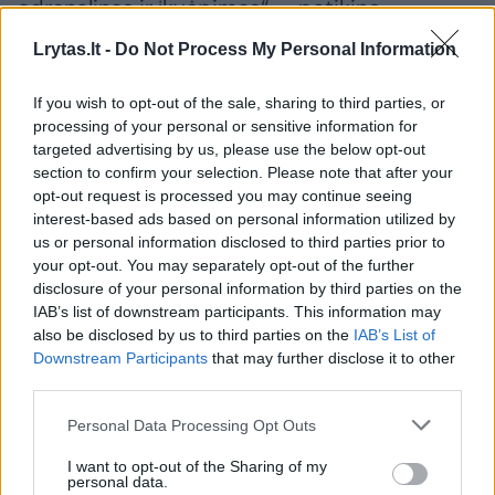
adrenalinas ir įkvėpimas“, – patikino
pašnekovė.
Lrytas.lt -
Do Not Process My Personal Information
If you wish to opt-out of the sale, sharing to third parties, or
processing of your personal or sensitive information for
targeted advertising by us, please use the below opt-out
section to confirm your selection. Please note that after your
opt-out request is processed you may continue seeing
interest-based ads based on personal information utilized by
us or personal information disclosed to third parties prior to
your opt-out. You may separately opt-out of the further
disclosure of your personal information by third parties on the
IAB’s list of downstream participants. This information may
also be disclosed by us to third parties on the
IAB’s List of
Daugiau nuotraukų (56)
Downstream Participants
that may further disclose it to other
third parties.
Personal Data Processing Opt Outs
Dainininkė Augustė Vedrickaitė ir virtuvės šefas Dilan
Dampella prabilo apie ekstremalius potyrius – kuo
I want to opt-out of the Sharing of my
personal data.
mėgaujasi, o ko vengia.