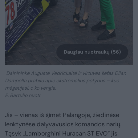
Daugiau nuotraukų (56)
Dainininkė Augustė Vedrickaitė ir virtuvės šefas Dilan
Dampella prabilo apie ekstremalius potyrius – kuo
mėgaujasi, o ko vengia.
E. Bartulio nuotr.
Jis – vienas iš šįmet Palangoje, žiedinėse
lenktynėse dalyvavusios komandos narių.
Tąsyk „Lamborghini Huracan ST EVO“ jis