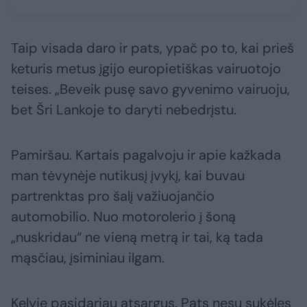
Taip visada daro ir pats, ypač po to, kai prieš
keturis metus įgijo europietiškas vairuotojo
teises. „Beveik pusę savo gyvenimo vairuoju,
bet Šri Lankoje to daryti nebedrįstu.
Pamiršau. Kartais pagalvoju ir apie kažkada
man tėvynėje nutikusį įvykį, kai buvau
partrenktas pro šalį važiuojančio
automobilio. Nuo motorolerio į šoną
„nuskridau“ ne vieną metrą ir tai, ką tada
mąsčiau, įsiminiau ilgam.
Kelyje pasidariau atsargus. Pats nesu sukėlęs