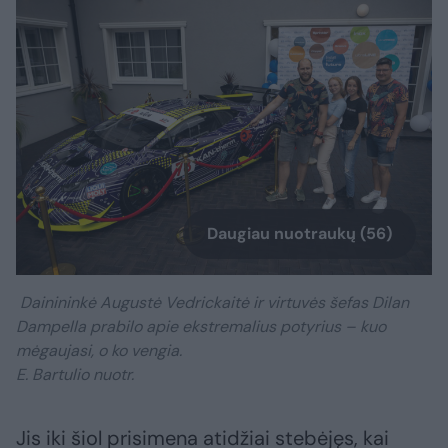
Daugiau nuotraukų (56)
Dainininkė Augustė Vedrickaitė ir virtuvės šefas Dilan
Dampella prabilo apie ekstremalius potyrius – kuo
mėgaujasi, o ko vengia.
E. Bartulio nuotr.
Jis iki šiol prisimena atidžiai stebėjęs, kai