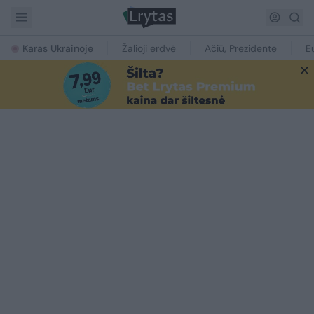
Karas Ukrainoje
Žalioji erdvė
Ačiū, Prezidente
E