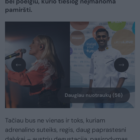
bei poelgiu, kurio tiesiog neįmanoma
pamiršti.
Daugiau nuotraukų (56)
Tačiau bus ne vienas ir toks, kuriam
adrenalino suteiks, regis, daug paprastesni
dalykai – austrių degustacija, pasirodymas