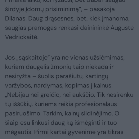
širdyje įdomų prisiminimą“, – pasakoja
Dilanas. Daug drąsesnes, bet, kiek įmanoma,
saugias pramogas renkasi dainininkė Augustė
Vedrickaitė.
Jos „sąskaitoje“ yra ne vienas užsiėmimas,
kuriam daugelis žmonių taip niekada ir
nesiryžta – šuolis parašiutu, kartingų
varžybos, nardymas, kopimas į kalnus.
„Nebijau nei greičio, nei aukščio. Tik nesirenku
tų iššūkių, kuriems reikia profesionalaus
pasiruošimo. Tarkim, kalnų slidinėjimo. O
šiaip esu linkusi daug ką išmėginti ir tuo
mėgautis. Pirmi kartai gyvenime yra tikras