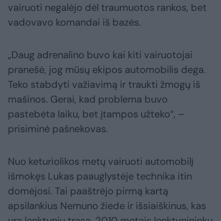
vairuoti negalėjo dėl traumuotos rankos, bet
vadovavo komandai iš bazės.
„Daug adrenalino buvo kai kiti vairuotojai
pranešė, jog mūsų ekipos automobilis dega.
Teko stabdyti važiavimą ir traukti žmogų iš
mašinos. Gerai, kad problema buvo
pastebėta laiku, bet įtampos užteko“, –
prisiminė pašnekovas.
Nuo keturiolikos metų vairuoti automobilį
išmokęs Lukas paauglystėje technika itin
domėjosi. Tai paaštrėjo pirmą kartą
apsilankius Nemuno žiede ir išsiaiškinus, kas
yra lenktynių trasa. 2010 metais lenktynininkų