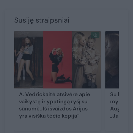
Susiję straipsniai
A. Vedrickaitė atsivėrė apie
Su kūdik
vaikystę ir ypatingą ryšį su
mylimojo
sūnumi: „Iš išvaizdos Arijus
Augustė 
yra visiška tėčio kopija“
„Jaučiau