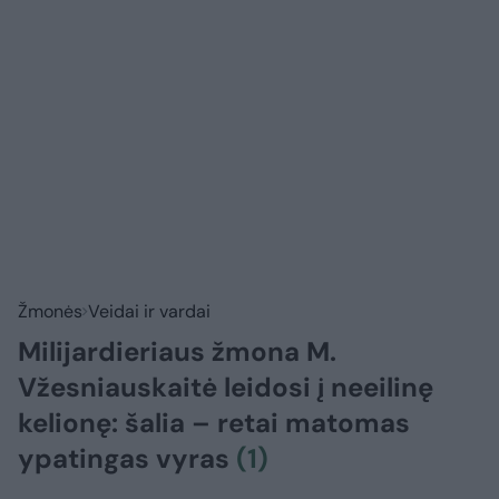
Žmonės
Veidai ir vardai
Milijardieriaus žmona M.
Vžesniauskaitė leidosi į neeilinę
kelionę: šalia – retai matomas
ypatingas vyras
(1)