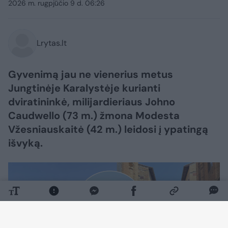
2026 m. rugpjūčio 9 d. 06:26
Lrytas.lt
Gyvenimą jau ne vienerius metus
Jungtinėje Karalystėje kurianti
dviratininkė, milijardieriaus Johno
Caudwello (73 m.) žmona Modesta
Vžesniauskaitė (42 m.) leidosi į ypatingą
išvyką.