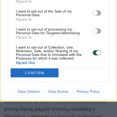
Opted In
E. Bartulio nuotr.
I want to opt-out of the Sale of my
Personal Data.
Opted In
Dainininkė prisiminė kelionę su bičiuliais po
Norvegijos fjordus. Tuomet ji drąsiai sėdėjo
I want to opt-out of processing my
Personal Data for Targeted Advertising.
ant skardžio krašto, kai kompanija nuo
Opted In
bedugnės laikėsi net kelis metrus atokiau.
I want to opt-out of Collection, Use,
Retention, Sale, and/or Sharing of my
Didžiausias adrenalinas jai – scena. Čia ji
Personal Data that Is Unrelated with the
Purposes for which it was collected.
gauna tiek emocijų, kad dar keletą dienų jos
Opted Out
būna tarsi pagrindinis energijos šaltinis.
CONFIRM
Augustė pasakojo, prieš koncertą niekada
Data Deletion
Data Access
Privacy Policy
nesidominti jos laukiančios publikos
skaičiumi ar amžiumi. „Keliu sau užduotį per
pirmą dainą pajusti žmonių nuotaiką ir
lūkesčius, užmegzti su jais ryšį, sudominti.