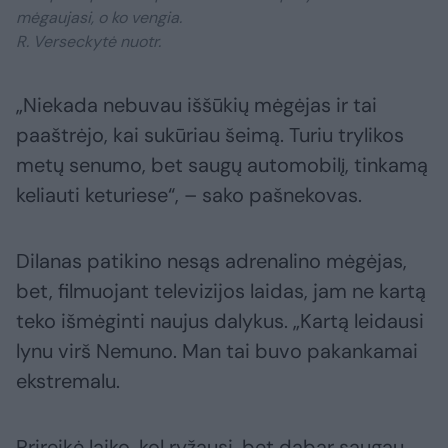
mėgaujasi, o ko vengia.
R. Verseckytė nuotr.
„Niekada nebuvau iššūkių mėgėjas ir tai
paaštrėjo, kai sukūriau šeimą. Turiu trylikos
metų senumo, bet saugų automobilį, tinkamą
keliauti keturiese“, – sako pašnekovas.
Dilanas patikino nesąs adrenalino mėgėjas,
bet, filmuojant televizijos laidas, jam ne kartą
teko išmėginti naujus dalykus. „Kartą leidausi
lynu virš Nemuno. Man tai buvo pakankamai
ekstremalu.
Prireikė laiko, kol ryžausi, bet dabar saugau