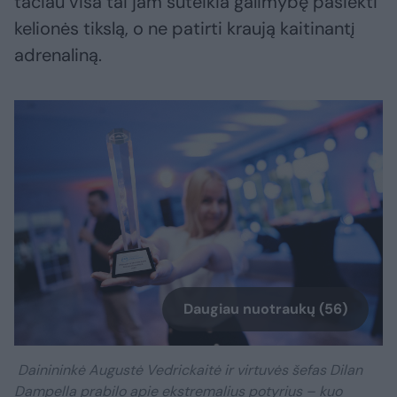
tačiau visa tai jam suteikia galimybę pasiekti
kelionės tikslą, o ne patirti kraują kaitinantį
adrenaliną.
Daugiau nuotraukų (56)
Dainininkė Augustė Vedrickaitė ir virtuvės šefas Dilan
Dampella prabilo apie ekstremalius potyrius – kuo