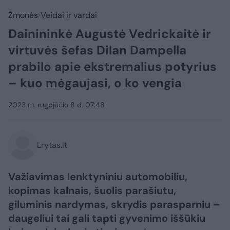
Žmonės
Veidai ir vardai
Dainininkė Augustė Vedrickaitė ir
virtuvės šefas Dilan Dampella
prabilo apie ekstremalius potyrius
– kuo mėgaujasi, o ko vengia
2023 m. rugpjūčio 8 d. 07:48
Lrytas.lt
Važiavimas lenktyniniu automobiliu,
kopimas kalnais, šuolis parašiutu,
giluminis nardymas, skrydis parasparniu –
daugeliui tai gali tapti gyvenimo iššūkiu