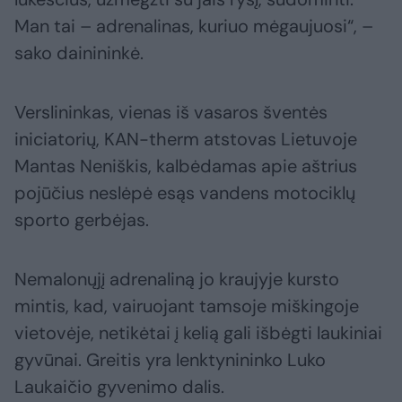
Man tai – adrenalinas, kuriuo mėgaujuosi“, –
sako dainininkė.
Verslininkas, vienas iš vasaros šventės
iniciatorių, KAN-therm atstovas Lietuvoje
Mantas Neniškis, kalbėdamas apie aštrius
pojūčius neslėpė esąs vandens motociklų
sporto gerbėjas.
Nemalonųjį adrenaliną jo kraujyje kursto
mintis, kad, vairuojant tamsoje miškingoje
vietovėje, netikėtai į kelią gali išbėgti laukiniai
gyvūnai. Greitis yra lenktynininko Luko
Laukaičio gyvenimo dalis.