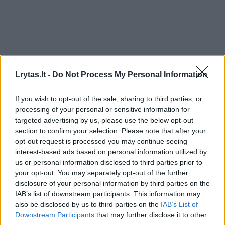
Lrytas.lt -
Do Not Process My Personal Information
Žmonės
Užsienio žvaigždės
If you wish to opt-out of the sale, sharing to third parties, or
processing of your personal or sensitive information for
Pirmasis susitikimas su karaliumi
targeted advertising by us, please use the below opt-out
Karoliu III virto košmaru: žvaigždė
section to confirm your selection. Please note that after your
opt-out request is processed you may continue seeing
jam spjovė į veidą
(2)
interest-based ads based on personal information utilized by
us or personal information disclosed to third parties prior to
2026 m. rugpjūčio 8 d. 08:33
your opt-out. You may separately opt-out of the further
disclosure of your personal information by third parties on the
IAB’s list of downstream participants. This information may
also be disclosed by us to third parties on the
IAB’s List of
Lrytas.lt
Downstream Participants
that may further disclose it to other