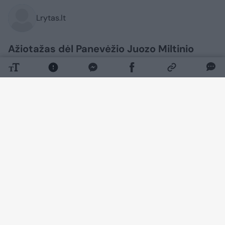
Lrytas.lt
Ažiotažas dėl Panevėžio Juozo Miltinio
dramos teatre atšauktų spektaklio
„Makbetas“ pasirodymų neslūgsta.
Viešojoje erdvėje netylant diskusijoms ir
pasigirstant skirtingoms konflikto pusėms
palaikymo, pagrindinį vaidmenį
spektaklyje kūręs Tadas Gryn (43 m.) į
situaciją sureagavo „Instagram“ istorijose.
Nuomone jis sutiko pasidalyti ir su
Lrytas.