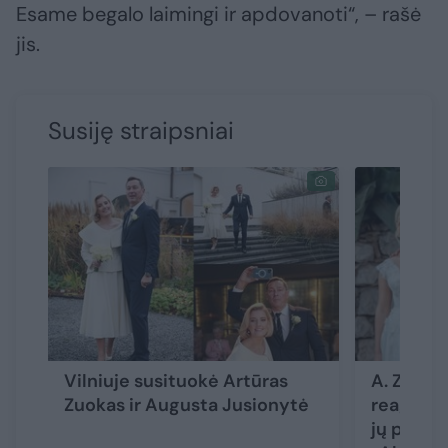
Esame begalo laimingi ir apdovanoti“, – rašė
jis.
Susiję straipsniai
Vilniuje susituokė Artūras
A. Zuokė 
Zuokas ir Augusta Jusionytė
reagavo A
jų pažint