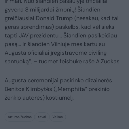
ir man. Nuo šiandien pasaulyje oficialiai
gyvena 8 milijardai žmonių! Šiandien
greičiausiai Donald Trump (nesakau, kad tai
geras sprendimas) paskelbs, kad vėl sieks
tapti JAV prezidentu... Šiandien pasikeičiau
pasą... Ir šiandien Vilniuje mes kartu su
Augusta oficialiai įregistravome civilinę
santuoką“, – tuomet feisbuke rašė A.Zuokas.
Augusta ceremonijai pasirinko dizainerės
Benitos Klimbytės („Memphita“ prekinio
ženklo autorės) kostiumėlį.
Artūras Zuokas
tėvai
Vaikas