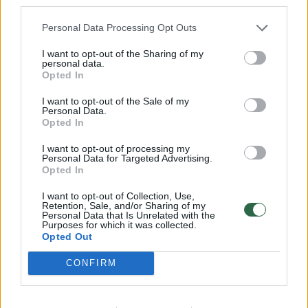
third parties.
Televizijos žvaigždė Anna Williamson
Personal Data Processing Opt Outs
prisiminė itin nemalonią situaciją, į kurią
I want to opt-out of the Sharing of my
pateko susitikusi su karaliumi Karoliu III.
personal data.
Pirmoji jų pažintis moteriai įsiminė ilgam –
Opted In
ji ne tik užgriuvo monarchą, bet ir netyčia
I want to opt-out of the Sale of my
Personal Data.
išspjovė jam į veidą maisto.
Opted In
I want to opt-out of processing my
Personal Data for Targeted Advertising.
Opted In
I want to opt-out of Collection, Use,
Retention, Sale, and/or Sharing of my
Personal Data that Is Unrelated with the
Purposes for which it was collected.
Opted Out
CONFIRM
Daugiau nuotraukų (2)