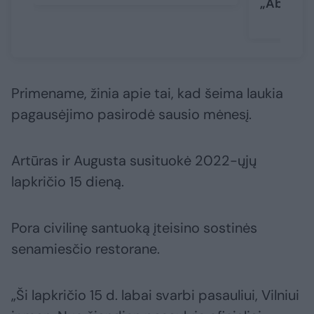
„Abu vis
Primename, žinia apie tai, kad šeima laukia
pagausėjimo pasirodė sausio mėnesį.
Artūras ir Augusta susituokė 2022-ųjų
lapkričio 15 dieną.
Pora civilinę santuoką įteisino sostinės
senamiesčio restorane.
„Ši lapkričio 15 d. labai svarbi pasauliui, Vilniui