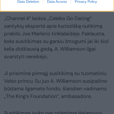
Data Deletion
Data Access
Privacy Policy
„Channel 4“ laidos „Celebs Go Dating“
santykių ekspertė apie kuriozišką nutikimą
prabilo Joe Marlerio tinklalaidėje. Paklausta,
koks susitikimas su garsiu žmogumi jai iki šiol
kelia didžiausią gėdą, A. Williamson ilgai
svarstyti nereikėjo.
Ji prisiminė pirmąjį susitikimą su tuometiniu
Velso princu. Su juo A. Williamson susipažino
būdama ilgamete fondo, šiandien vadinamo
„The King’s Foundation“, ambasadore.
Susitikimas įvyko per priėmimą Haigrouvo