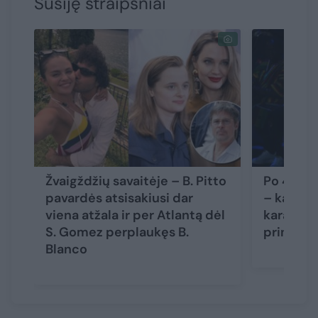
Susiję straipsniai
Žvaigždžių savaitėje – B. Pitto
Po 4 met
pavardės atsisakiusi dar
– kalbos 
viena atžala ir per Atlantą dėl
karaliaus 
S. Gomez perplaukęs B.
princo H
Blanco