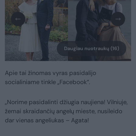
Daugiau nuotraukų (16)
Apie tai žinomas vyras pasidalijo
socialiniame tinkle „Facebook“.
„Norime pasidalinti džiugia naujiena! Vilniuje,
žemai skraidančių angelų mieste, nusileido
dar vienas angeliukas – Agata!