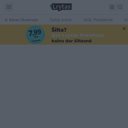
Karas Ukrainoje
Žalioji erdvė
Ačiū, Prezidente
E