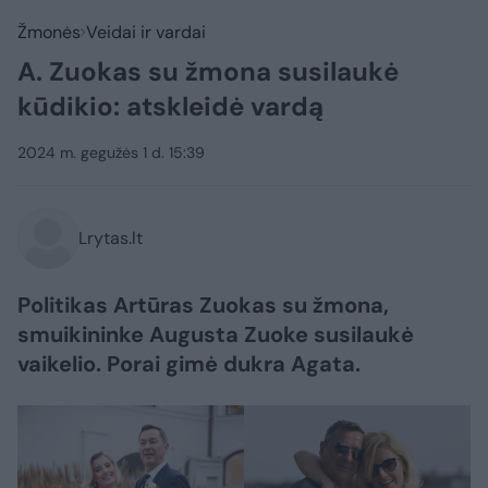
Žmonės
Veidai ir vardai
A. Zuokas su žmona susilaukė
kūdikio: atskleidė vardą
2024 m. gegužės 1 d. 15:39
Lrytas.lt
Politikas Artūras Zuokas su žmona,
smuikininke Augusta Zuoke susilaukė
vaikelio. Porai gimė dukra Agata.