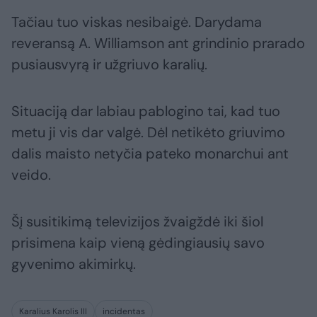
Tačiau tuo viskas nesibaigė. Darydama
reveransą A. Williamson ant grindinio prarado
pusiausvyrą ir užgriuvo karalių.
Situaciją dar labiau pablogino tai, kad tuo
metu ji vis dar valgė. Dėl netikėto griuvimo
dalis maisto netyčia pateko monarchui ant
veido.
Šį susitikimą televizijos žvaigždė iki šiol
prisimena kaip vieną gėdingiausių savo
gyvenimo akimirkų.
Karalius Karolis III
incidentas