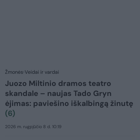
Žmonės
Veidai ir vardai
Juozo Miltinio dramos teatro
skandale – naujas Tado Gryn
ėjimas: paviešino iškalbingą žinutę
(6)
2026 m. rugpjūčio 8 d. 10:19