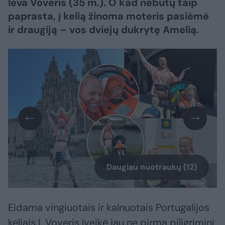
Ieva Voveris (35 m.). O kad nebūtų taip
paprasta, į kelią žinoma moteris pasiėmė
ir draugiją – vos dviejų dukrytę Amelią.
Daugiau nuotraukų (12)
Eidama vingiuotais ir kalnuotais Portugalijos
keliais I. Voveris įveikė jau ne pirmą piligriminį