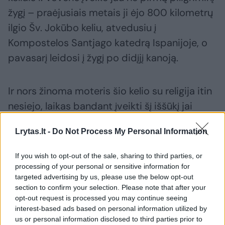
žygį – praėjusiais metais ji ėjo 800 kilometrų
ilgio Šv. Jokūbo keliu, atvedusiu į
Kompostelos Santjago katedrą Ispanijoje, o
pavasarį leidosi į žygį po didįjį kanoją.
Ir nors žinoma moteris šio kelio su religija itin
nesiejo, laikas bandant įveikti šį iššūkį jai
turėjo ne ką mažesnę prasmę.
Lrytas.lt -
Do Not Process My Personal Information
„Tokio tipo kelionėse pamatai, kad visos
If you wish to opt-out of the sale, sharing to third parties, or
processing of your personal or sensitive information for
baimės slypi tiktai mūsų galvose“, – naujienų
targeted advertising by us, please use the below opt-out
portalui
lrytas.lt
pasakojo I.Voveris prakalbusi
section to confirm your selection. Please note that after your
apie vos pasiduoti neprivertusią liūtį ir turėtą
opt-out request is processed you may continue seeing
interest-based ads based on personal information utilized by
baimę su vaikais būti 24 valandas per parą.
us or personal information disclosed to third parties prior to