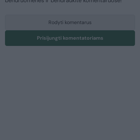
bendruomenės ir bendraukite komentaruose!
Rodyti komentarus
Prisijungti komentatoriams