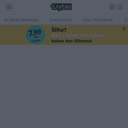
Karas Ukrainoje
Žalioji erdvė
Ačiū, Prezidente
E