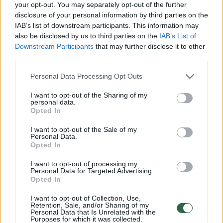
your opt-out. You may separately opt-out of the further
disclosure of your personal information by third parties on the
„Na ką, ta diena išaušo ir laukiu, ir bijau, ir
IAB’s list of downstream participants. This information may
noriu, ir klausiu, kam man tai. Amelia rami
also be disclosed by us to third parties on the
IAB’s List of
Downstream Participants
that may further disclose it to other
nieko nesupranta, paaiškinau, kad bus
third parties.
linksma, sako: „Gerai“.
Personal Data Processing Opt Outs
I want to opt-out of the Sharing of my
Kažkodėl labiausiai pergyvenu dėl mūsų
personal data.
Opted In
transporto priemones. Amelia man sako, koks
jo vardas. Manau, kelyje vežimukas turės
I want to opt-out of the Sale of my
Personal Data.
vardą 100 proc. O dabar į kelią“, – dar
Opted In
balandžio pabaigoje, tik išsiruošusi į kelią,
I want to opt-out of processing my
Personal Data for Targeted Advertising.
Instagrame rašė nuomonės formuotoja.
Opted In
I want to opt-out of Collection, Use,
Retention, Sale, and/or Sharing of my
Personal Data that Is Unrelated with the
Purposes for which it was collected.