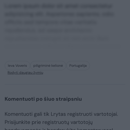
Lorem ipsum dolor sit amet consectetur
adipisicing elit. Asperiores sapiente, odio
officiis sed tempore vitae veritatis
repellendus, ad saepe architecto
repudiandae corrupti sit non error illum
consequuntur adipisci dignissimos maxime.
Ieva Voveris
piligriminė kelionė
Portugalija
Rodyti daugiau žymių
Komentuoti po šiuo straipsniu
Komentuoti gali tik Lrytas registruoti vartotojai.
Prisijunkite prie registruotų vartotojų