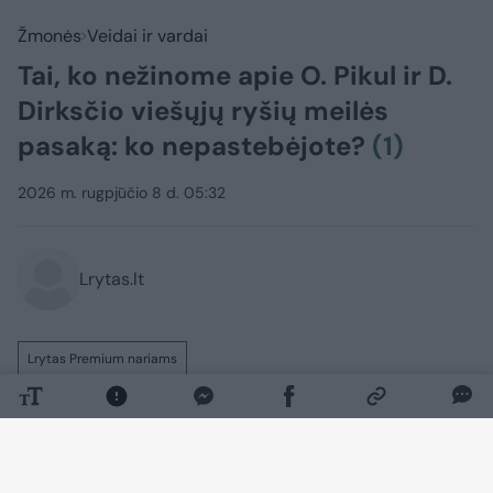
Žmonės
Veidai ir vardai
Tai, ko nežinome apie O. Pikul ir D.
Dirksčio viešųjų ryšių meilės
pasaką: ko nepastebėjote?
(1)
2026 m. rugpjūčio 8 d. 05:32
Lrytas.lt
Lrytas Premium nariams
Vos per pusmetį vizažo meistrė,
dainininkė Oksana Pikul (42 m.) ir 18 metų
jaunesnis kovotojas Dominykas Dirkstys