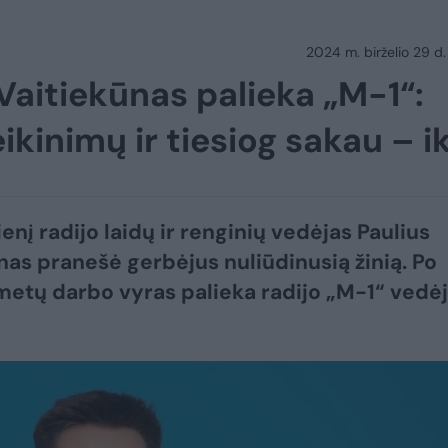
2024 m. birželio 29 d.
 Vaitiekūnas palieka „M-1“:
ikinimų ir tiesiog sakau – ik
enį radijo laidų ir renginių vedėjas Paulius
nas pranešė gerbėjus nuliūdinusią žinią. Po
metų darbo vyras palieka radijo „M-1“ vedė