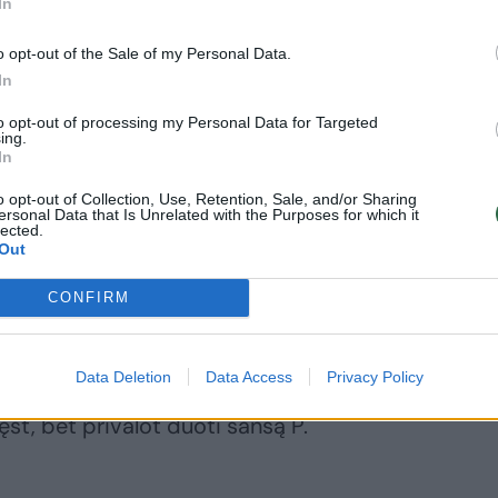
In
šiu. Čia mano radijas ir mano namai.
o opt-out of the Sale of my Personal Data.
 atostogomis. Nenoriu liūdnų
In
u – IKI GREITO“, – Instagrame rašė
to opt-out of processing my Personal Data for Targeted
ing.
In
o opt-out of Collection, Use, Retention, Sale, and/or Sharing
ena, kad dar visai neseniai radijo laidų
ersonal Data that Is Unrelated with the Purposes for which it
lected.
Katlerį ir užėmė „Kitokių pasikalbėjimų
Out
Mantas Bertulis.
CONFIRM
nuverst kalnus. „Kitokie pasikalbejimai“
Data Deletion
Data Access
Privacy Policy
arštesnė nei Krašto Apsaugos Ministro.
kęst, bet privalot duoti šansą P.