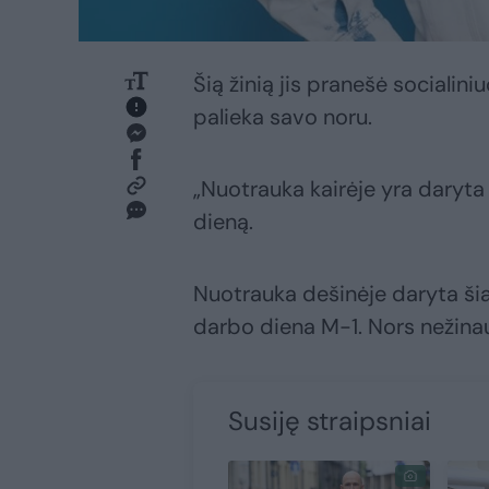
Šią žinią jis pranešė socialini
palieka savo noru.
„Nuotrauka kairėje yra daryt
dieną.
Nuotrauka dešinėje daryta ši
darbo diena M-1. Nors nežinau 
Susiję straipsniai