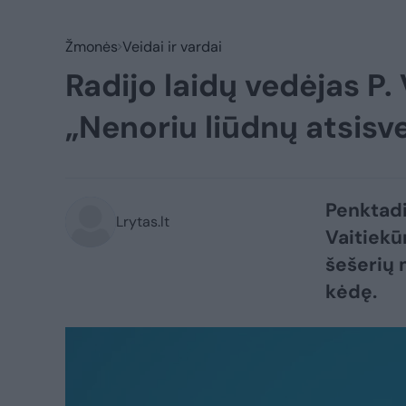
Žmonės
Veidai ir vardai
Radijo laidų vedėjas P.
„Nenoriu liūdnų atsisve
Penktadi
Lrytas.lt
Vaitiekū
šešerių 
kėdę.