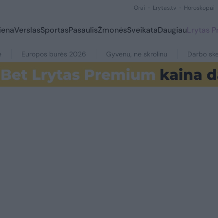
Orai
Lrytas.tv
Horoskopai
iena
Verslas
Sportas
Pasaulis
Žmonės
Sveikata
Daugiau
Lrytas 
e
Europos burės 2026
Gyvenu, ne skrolinu
Darbo ske