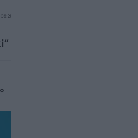
 08:21
i“
jo