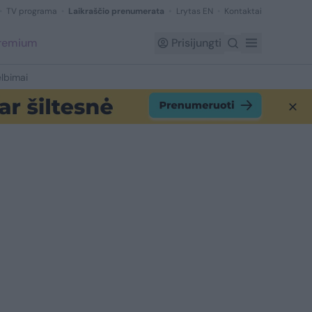
TV programa
Laikraščio prenumerata
Lrytas EN
Kontaktai
Premium
Prisijungti
lbimai