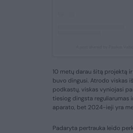
A post shared by Paulius Vait
10 metų darau šitą projektą ir
buvo dingusi. Atrodo viskas iš
podkastų, viskas vyniojasi pan
tiesiog dingsta reguliarumas i
aparato, bet 2024-ieji yra met
Padaryta pertrauka leido perkr