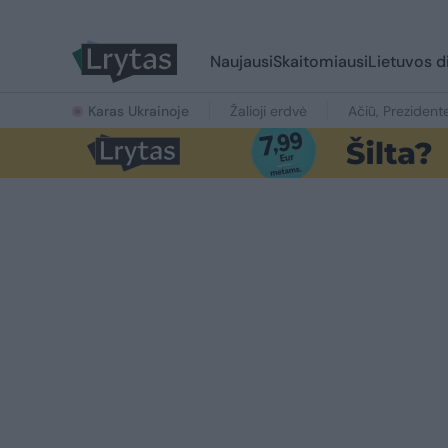
Naujausi
Skaitomiausi
Lietuvos d
Karas Ukrainoje
Žalioji erdvė
Ačiū, Prezident