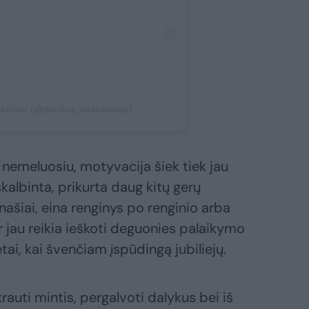
iekūnas (@paulius_vaitiekunas)
 nemeluosiu, motyvacija šiek tiek jau
kalbinta, prikurta daug kitų gerų
ašiai, eina renginys po renginio arba
r jau reikia ieškoti deguonies palaikymo
ai, kai švenčiam įspūdingą jubiliejų.
auti mintis, pergalvoti dalykus bei iš