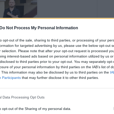
Do Not Process My Personal Information
nto Katlerio
lieka
to opt-out of the sale, sharing to third parties, or processing of your per
itokiuose
formation for targeted advertising by us, please use the below opt-out s
sikalbėjimuose“:
r selection. Please note that after your opt-out request is processed y
 pakeis žinomas
eing interest-based ads based on personal information utilized by us or
dijo laidų
disclosed to third parties prior to your opt-out. You may separately opt-
dėjas
losure of your personal information by third parties on the IAB’s list of
. This information may also be disclosed by us to third parties on the
IA
Participants
that may further disclose it to other third parties.
l Data Processing Opt Outs
dažnai rašo, kad atsisveikina tikrai ne
ip ir negrįžta.
o opt-out of the Sharing of my personal data.