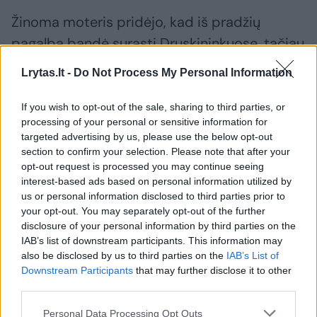
Žinoma moteris pridėjo, kad iš pradžių
pagalbą bandė surasti Druskininkuose, tačiau
visi veterinarijos gydytojai dirbo nuo 10 ryto,
Lrytas.lt -
Do Not Process My Personal Information
o kraujuojančią augintinę ji pastebėjo dar
visai anksti – apie 7 valandą.
If you wish to opt-out of the sale, sharing to third parties, or
processing of your personal or sensitive information for
targeted advertising by us, please use the below opt-out
Ketvirtadienį žinoma moteris pasidalijo, kad
section to confirm your selection. Please note that after your
opt-out request is processed you may continue seeing
tolimesniam gydytojui jūrų kiaulytę teko
interest-based ads based on personal information utilized by
išgabenti į Kauną.
us or personal information disclosed to third parties prior to
your opt-out. You may separately opt-out of the further
disclosure of your personal information by third parties on the
IAB’s list of downstream participants. This information may
Susiję straipsniai
also be disclosed by us to third parties on the
IAB’s List of
Downstream Participants
that may further disclose it to other
third parties.
Personal Data Processing Opt Outs