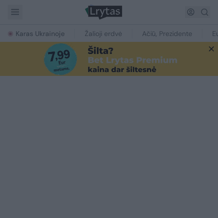
Karas Ukrainoje
Žalioji erdvė
Ačiū, Prezidente
E