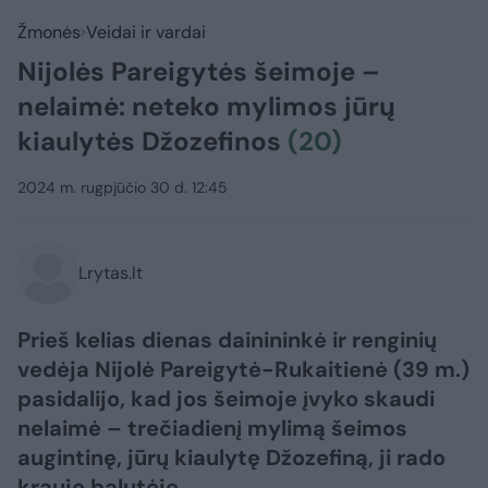
Žmonės
Veidai ir vardai
Nijolės Pareigytės šeimoje –
nelaimė: neteko mylimos jūrų
kiaulytės Džozefinos
(20)
2024 m. rugpjūčio 30 d. 12:45
Lrytas.lt
Prieš kelias dienas dainininkė ir renginių
vedėja Nijolė Pareigytė-Rukaitienė (39 m.)
pasidalijo, kad jos šeimoje įvyko skaudi
nelaimė – trečiadienį mylimą šeimos
augintinę, jūrų kiaulytę Džozefiną, ji rado
kraujo balutėje.