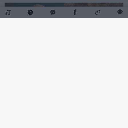
Daugiau nuotraukų (29)
Žinomas vyras
15min.lt
tinklalaidėje „Valinskas
žino“ šią dramą pavadino pramogų pasaulio
žaidimu, kuriuo, jo manymu, stebėtis
nereikėtų.