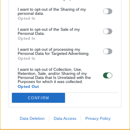
I want to opt-out of the Sharing of my
personal data.
Opted In
I want to opt-out of the Sale of my
Personal Data.
Opted In
Nijolę Pareigytę-Rukaitienę
Nijolė Pa
I want to opt-out of processing my
Personal Data for Targeted Advertising.
lydi nesėkmės: po pakirtusios
tramdo a
Opted In
ligos patyrė traumą
(2)
augintin
(3)
I want to opt-out of Collection, Use,
Retention, Sale, and/or Sharing of my
Personal Data that Is Unrelated with the
Purposes for which it was collected.
Opted Out
CONFIRM
Tačiau penktadienį socialiniame tinkle Nijolė
pranešė, skaudžią žinia, kad išgelbėti jūrų
Data Deletion
Data Access
Privacy Policy
kiaulytės nepavyko.