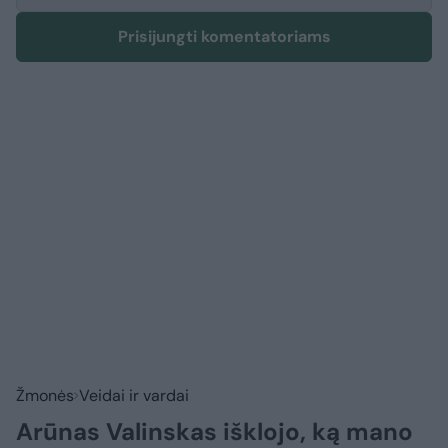
Prisijungti komentatoriams
Žmonės
Veidai ir vardai
Arūnas Valinskas išklojo, ką mano