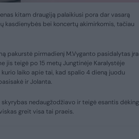
ienas kitam draugiją palaikiusi pora dar vasarą
jų kasdienybės bei koncertų akimirkomis, tačiau
imą pakurstė pirmadienį M.Vyganto pasidalytas įr
me jis teigė po 15 metų Jungtinėje Karalystėje
o kurio laiko apie tai, kad spalio 4 dieną juodu
pasisakė ir Jolanta.
 skyrybas nedaugžodžiavo ir teigė esantis dėking
viskas greit visa tai praeis.