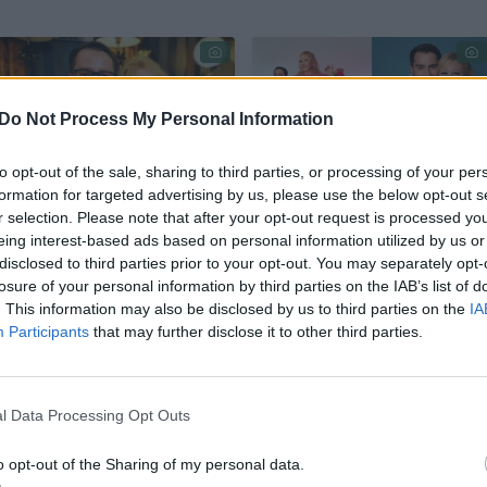
Do Not Process My Personal Information
to opt-out of the sale, sharing to third parties, or processing of your per
formation for targeted advertising by us, please use the below opt-out s
M. Vygantas prabilo
Skirtingais keliais
r selection. Please note that after your opt-out request is processed y
eing interest-based ads based on personal information utilized by us or
apie skyrybas su 22-
pasuko M. Vygantas
disclosed to third parties prior to your opt-out. You may separately opt-
ejais metais vyresne
ir 22 metais vyresnė
losure of your personal information by third parties on the IAB’s list of
J. Naruševičiūte:
J. Naruševičiūtė:
. This information may also be disclosed by us to third parties on the
IA
„Norisi ramybės“
(2)
„Atėjo permainų
Participants
that may further disclose it to other third parties.
laikas“
l Data Processing Opt Outs
o opt-out of the Sharing of my personal data.