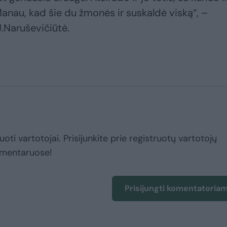
anau, kad šie du žmonės ir suskaldė viską“, –
.Naruševičiūtė.
uoti vartotojai. Prisijunkite prie registruotų vartotojų
omentaruose!
Prisijungti komentatoria