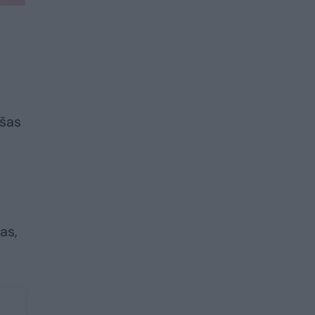
ašas
as,