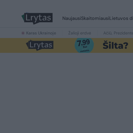
Naujausi
Skaitomiausi
Lietuvos d
Karas Ukrainoje
Žalioji erdvė
Ačiū, Prezident