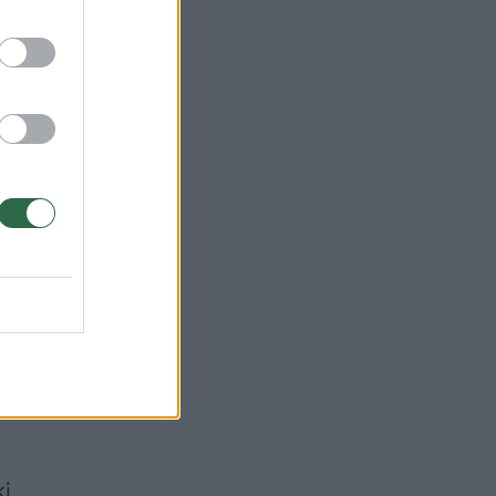
gė
kad
tu.
a
ki