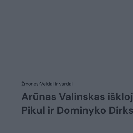
Žmonės
Veidai ir vardai
Arūnas Valinskas išklo
Pikul ir Dominyko Dir