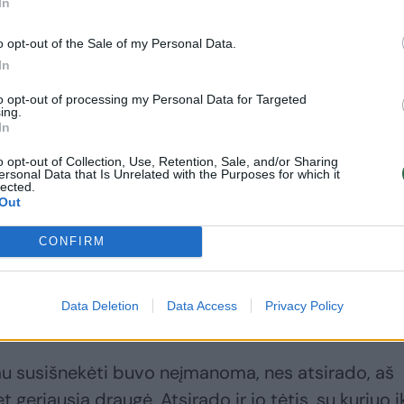
rtalui Žmonės.lt pasakojo, kad žinią, jog Mantas
In
jųdviejų drauge planuoti koncertai nutraukiami, tei
o opt-out of the Sale of my Personal Data.
tes.
In
to opt-out of processing my Personal Data for Targeted
ing.
mantiškus santykius puoselėjusi Jolanta teigė, 
In
buvusio mylimojo sprendimo galėjo prisidėti jo
o opt-out of Collection, Use, Retention, Sale, and/or Sharing
ės.
ersonal Data that Is Unrelated with the Purposes for which it
lected.
Out
išvažiavimo sužinojau, kad bilietus į keltą su savo
CONFIRM
ipirkęs dar rugsėjo 3-ąją, kuomet dar buvome kar
i taip pat šokiruoti. Iš jo pusės buvo nesąžining
Data Deletion
Data Access
Privacy Policy
ti.
čiau susišnekėti buvo neįmanoma, nes atsirado, aš
t geriausia draugė. Atsirado ir jo tėtis, su kuriuo i