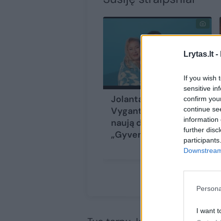
Lrytas.lt -
If you wish 
sensitive in
Jolanta ir Mantas
confirm you
continue se
Vygantas pristato
information 
naują dainą ir kviečia
further disc
„Gyventi ir mylėt“
participants
Downstream 
Persona
I want t