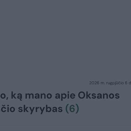
2026 m. rugpjūčio 6 d.
jo, ką mano apie Oksanos
ksčio skyrybas
(6)