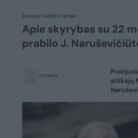
Žmonės
Veidai ir vardai
Apie skyrybas su 22 me
prabilo J. Naruševičiū
Praėjusią
Lrytas.lt
atlikėjų
Naruševi