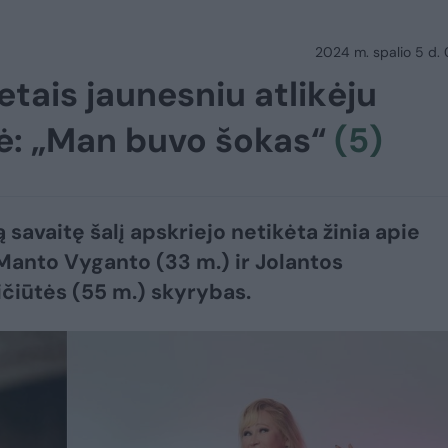
2024 m. spalio 5 d.
tais jaunesniu atlikėju
tė: „Man buvo šokas“
(5)
 savaitę šalį apskriejo netikėta žinia apie
 Manto Vyganto (33 m.) ir Jolantos
čiūtės (55 m.) skyrybas.