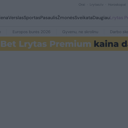
Orai
Lrytas.tv
Horoskopai
iena
Verslas
Sportas
Pasaulis
Žmonės
Sveikata
Daugiau
Lrytas 
e
Europos burės 2026
Gyvenu, ne skrolinu
Darbo ske