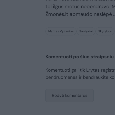
tol ilgus metus nebendravo. M
Žmonės.lt apmaudo neslėpė J
Mantas Vygantas
Santykiai
Skyrybos
Komentuoti po šiuo straipsniu
Komentuoti gali tik Lrytas registr
bendruomenės ir bendraukite k
Rodyti komentarus