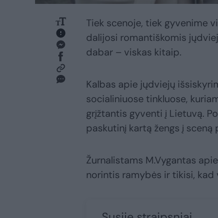
Tiek scenoje, tiek gyvenime v
dalijosi romantiškomis jųdvie
dabar – viskas kitaip.
Kalbas apie jųdviejų išsiskyr
socialiniuose tinkluose, kuria
grįžtantis gyventi į Lietuvą. P
paskutinį kartą žengs į sceną 
Žurnalistams M.Vygantas apie
norintis ramybės ir tikisi, kad 
Susiję straipsniai