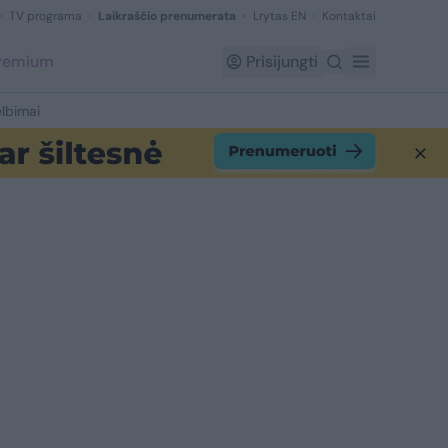
TV programa
Laikraščio prenumerata
Lrytas EN
Kontaktai
Premium
Prisijungti
lbimai