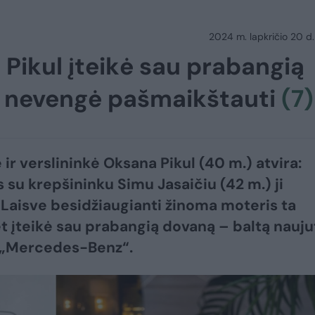
2024 m. lapkričio 20 d.
Pikul įteikė sau prabangią
i nevengė pašmaikštauti
(7)
 ir verslininkė Oksana Pikul (40 m.) atvira:
 su krepšininku Simu Jasaičiu (42 m.) ji
 Laisve besidžiaugianti žinoma moteris ta
t įteikė sau prabangią dovaną – baltą nauju
 „Mercedes-Benz“.