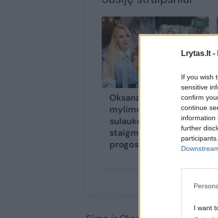
Lrytas.lt -
If you wish 
sensitive in
Oksana Pikul iš
confirm you
continue se
mylimojo Vaido
information 
sulaukė ypatingos
further disc
staigmenos: „Be
participants
progos“
(2)
Downstream 
Persona
I want t