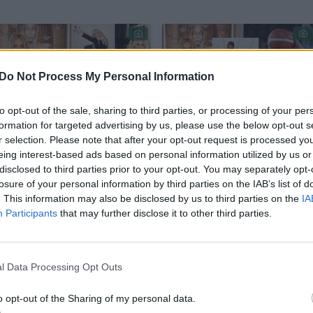
Do Not Process My Personal Information
to opt-out of the sale, sharing to third parties, or processing of your per
formation for targeted advertising by us, please use the below opt-out s
Oksana Pikul atvėrė
Oksanos Pikul ir Simo
r selection. Please note that after your opt-out request is processed y
eing interest-based ads based on personal information utilized by us or
širdį apie tamsius
Jasaičio skyrybų
disclosed to third parties prior to your opt-out. You may separately opt-
sėkmingo verslo
byloje padėtas
losure of your personal information by third parties on the IAB’s list of
užkulisius: „Buvo
taškas
(3)
. This information may also be disclosed by us to third parties on the
IA
mėginta pakenkti“
Participants
that may further disclose it to other third parties.
(3)
l Data Processing Opt Outs
o opt-out of the Sharing of my personal data.