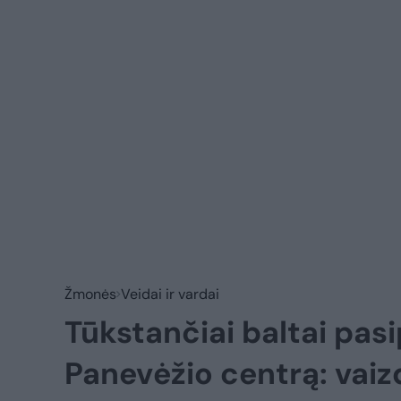
Žmonės
Veidai ir vardai
Tūkstančiai baltai pas
Panevėžio centrą: vaiz