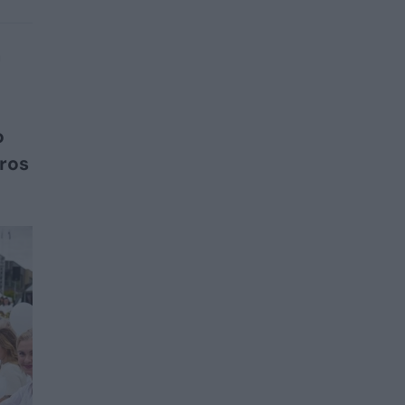
a
o
aros