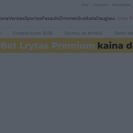
Orai
Lrytas.tv
Horoskopai
iena
Verslas
Sportas
Pasaulis
Žmonės
Sveikata
Daugiau
Lrytas 
e
Europos burės 2026
Gyvenu, ne skrolinu
Darbo ske