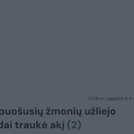
2026 m. rugpjūčio 9 d.
ipuošusių žmonių užliejo
dai traukė akį
(2)