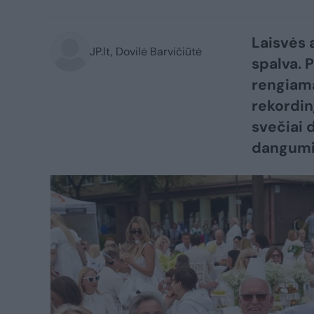
Laisvės 
JP.lt, Dovilė Barvičiūtė
spalva. 
rengiama
rekordin
svečiai 
dangumi