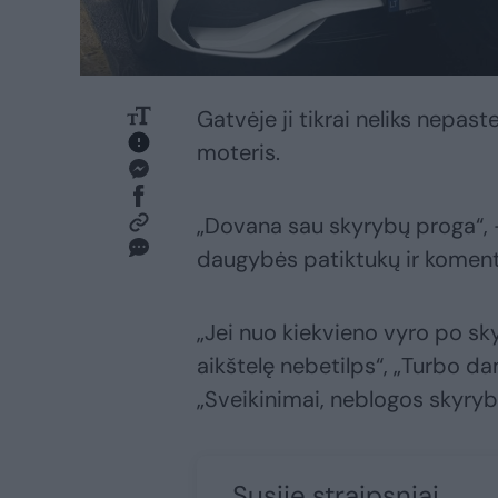
Gatvėje ji tikrai neliks nepast
moteris.
„Dovana sau skyrybų proga“, – 
daugybės patiktukų ir koment
„Jei nuo kiekvieno vyro po sk
aikštelę nebetilps“, „Turbo da
„Sveikinimai, neblogos skyry
Susiję straipsniai