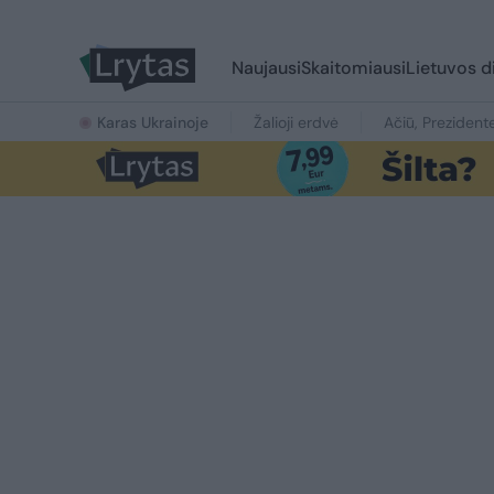
Naujausi
Skaitomiausi
Lietuvos d
Karas Ukrainoje
Žalioji erdvė
Ačiū, Prezident