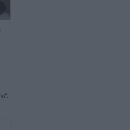
i
na“,