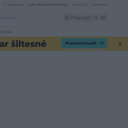
TV programa
Laikraščio prenumerata
Lrytas EN
Kontaktai
Premium
Prisijungti
lbimai