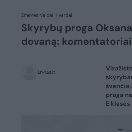
Žmonės
Veidai ir vardai
Skyrybų proga Oksana 
dovaną: komentatoria
Vizažistė
Lrytas.lt
skyrybas
švenčia.
proga ne
E klasės