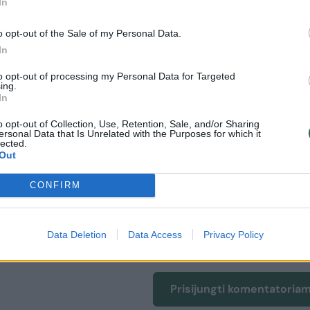
 apylinkės teismas išskyrė lapkričio 13 dieną. Po
In
gina 9 metų sūnų Dominyką.
o opt-out of the Sale of my Personal Data.
In
ti skirtingais keliais nusprendė 2022-aisiais.
to opt-out of processing my Personal Data for Targeted
ing.
In
 Jasaitis
Rodyti daugiau žymių
o opt-out of Collection, Use, Retention, Sale, and/or Sharing
ersonal Data that Is Unrelated with the Purposes for which it
lected.
Out
CONFIRM
uoti vartotojai. Prisijunkite prie registruotų vartotojų
Data Deletion
Data Access
Privacy Policy
omentaruose!
Prisijungti komentatoria