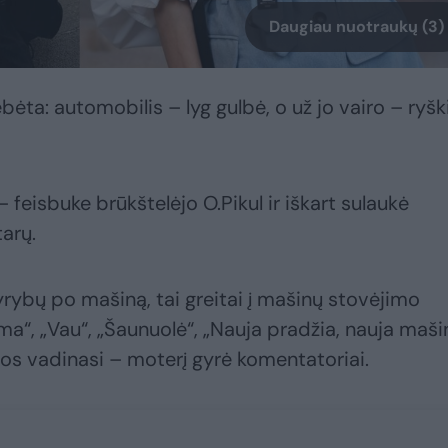
Daugiau nuotraukų (3)
ebėta: automobilis – lyg gulbė, o už jo vairo – ryšk
feisbuke brūkštelėjo O.Pikul ir iškart sulaukė
arų.
yrybų po mašiną, tai greitai į mašinų stovėjimo
ma“, „Vau“, „Šaunuolė“, „Nauja pradžia, nauja maši
bos vadinasi – moterį gyrė komentatoriai.