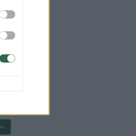
ra
ms