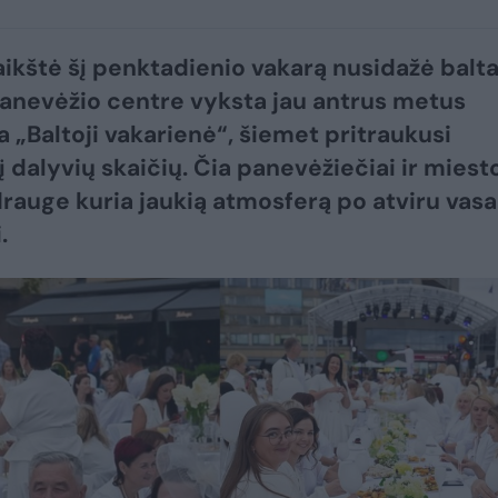
aikštė šį penktadienio vakarą nusidažė balt
Panevėžio centre vyksta jau antrus metus
 „Baltoji vakarienė“, šiemet pritraukusi
į dalyvių skaičių. Čia panevėžiečiai ir miest
drauge kuria jaukią atmosferą po atviru vas
.