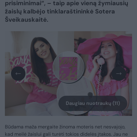
prisiminimai“, – taip apie vieną žymiausių
žaislų kalbėjo tinklaraštininkė Sotera
Šveikauskaitė.
Daugiau nuotraukų (11)
Būdama maža mergaite žinoma moteris net nesvajojo,
kad meilė žaislui gali turėti tokios didelės įtakos. Jau ne