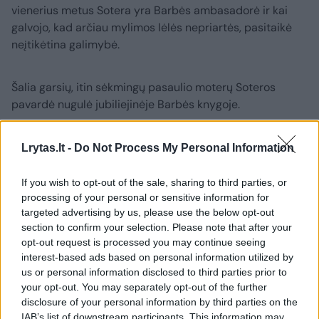
vienerius metus Sotera yra Barbės ambasadorė ir kai
galvojo, kad arčiau mylimos lėlės nepriartės, pasitaikė
neįtikėtina galimybė.
Šalia garsių, itin sėkmingų pasaulio moterų Soteros
pavardė nugulė jubiliejinėje Barbės knygoje.
Visai atsitiktinai renginyje dvi dukras auginanti moteris,
Lrytas.lt -
Do Not Process My Personal Information
pasidalijo istorija apie sunkią motinystės pradžią ir tikrai
nesitikėjo, kad atsidurs išskirtiniame leidinyje.
If you wish to opt-out of the sale, sharing to third parties, or
processing of your personal or sensitive information for
targeted advertising by us, please use the below opt-out
„Vienintelei iš Lietuvos tapti knygos dalimi yra kažkas
section to confirm your selection. Please note that after your
nuostabaus ir nepaprasto“, – naujienų portalui Lrytas
opt-out request is processed you may continue seeing
atskleidė žinoma moteris sutikusi pasidalinti istorija apie
interest-based ads based on personal information utilized by
us or personal information disclosed to third parties prior to
meilę lėlėms, motinystę ir išskirtinę patirtį.
your opt-out. You may separately opt-out of the further
disclosure of your personal information by third parties on the
„Knyga yra išleista todėl, nes 65-ąjį gimtadienį
IAB’s list of downstream participants. This information may