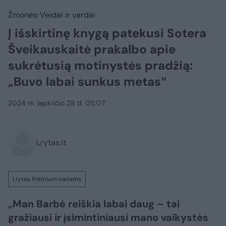
Žmonės
Veidai ir vardai
Į išskirtinę knygą patekusi Sotera
Šveikauskaitė prakalbo apie
sukrėtusią motinystės pradžią:
„Buvo labai sunkus metas“
2024 m. lapkričio 28 d. 05:07
Lrytas.lt
Lrytas Premium nariams
„Man Barbė reiškia labai daug – tai
gražiausi ir įsimintiniausi mano vaikystės