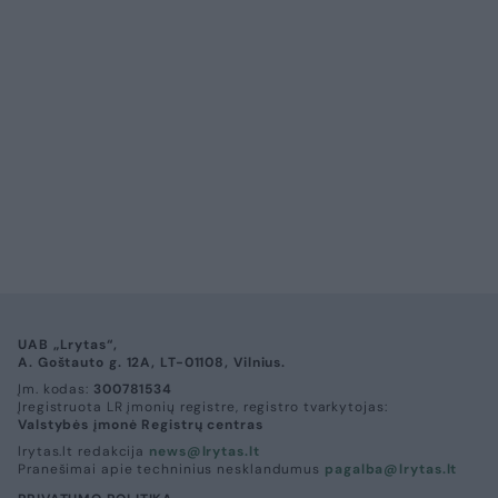
UAB „Lrytas“,
A. Goštauto g. 12A, LT-01108, Vilnius.
Įm. kodas:
300781534
Įregistruota LR įmonių registre, registro tvarkytojas:
Valstybės įmonė Registrų centras
lrytas.lt redakcija
news@lrytas.lt
Pranešimai apie techninius nesklandumus
pagalba@lrytas.lt