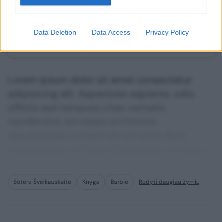
Jau esate prenumeratorius?
Prisijunkite
Data Deletion
Data Access
Privacy Policy
Kiti prenumeratos planai
Lorem ipsum dolor sit amet consectetur
adipisicing elit. Asperiores sapiente, odio
officiis sed tempore vitae veritatis
repellendus, ad saepe architecto
repudiandae corrupti sit non error illum
consequuntur adipisci dignissimos maxime.
Sotera Šveikauskaitė
Knyga
Barbie
Rodyti daugiau žymių