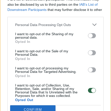
also be disclosed by us to third parties on the
IAB’s List of
švenčianti Barbė išleidžia savo įkvepiančių istorijų knygą.
Downstream Participants
that may further disclose it to other
Šioje knygoje yra patalpintos 109 istorijos.
third parties.
Personal Data Processing Opt Outs
I want to opt-out of the Sharing of my
Norite skaityti toliau?
personal data.
Opted In
Prisijunkite prie mūsų bendruomenės ir tapkite
I want to opt-out of the Sale of my
Personal Data.
prenumeratoriumi
Opted In
1
I want to opt-out of processing my
Personal Data for Targeted Advertising.
Vos nuo
Eur / mėn.
Opted In
I want to opt-out of Collection, Use,
Retention, Sale, and/or Sharing of my
Personal Data that Is Unrelated with the
Prenumeruoti
Purposes for which it was collected.
Opted Out
CONFIRM