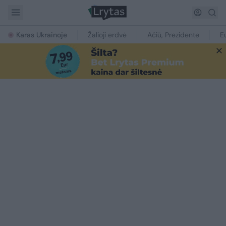
Karas Ukrainoje
Žalioji erdvė
Ačiū, Prezidente
E