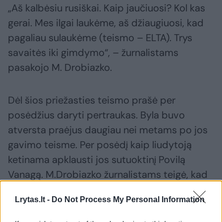
„Aš kalbėsiu rusiškai. Kaip jaučiuosi? Kol kas
gerai. Mes ilgai laukėme, aš džiaugiuosi, kad
pagaliau sulaukėme (teismo – ELTA). Trys
savaitės iki gimdymo“, – žurnalistams
pasakojo M. Drobiazko.
Dėl šios priežasties teismo prašė per
posėdžius daryti pertraukas. Byla buvo
atversta praėjus daugiau nei metams po jos
gavimo teisme. Per posėdį kaip liudytoją
ketinama apklausti jos sutuoktinį Povilą
Vanagą. M.Drobiazko žurnalistams teigė, kad
Lietuvoje nesilankė pusantrų metų.
Lrytas.lt -
Do Not Process My Personal Information
G. Nausėda tikina, kad dėl M. Drobiazko