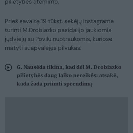
pilietybės atėmimo.
Prieš savaitę 19 tūkst. sekėjų instagrame
turinti M.Drobiazko pasidalijo jaukiomis
jųdviejų su Povilu nuotraukomis, kuriose
matyti suapvalėjęs pilvukas.
G. Nausėda tikina, kad dėl M. Drobiazko
pilietybės daug laiko nereikės: atsakė,
kada žada priimti sprendimą