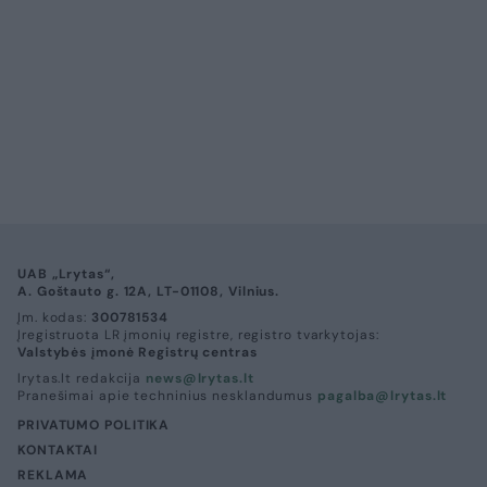
UAB „Lrytas“,
A. Goštauto g. 12A, LT-01108, Vilnius.
Įm. kodas:
300781534
Įregistruota LR įmonių registre, registro tvarkytojas:
Valstybės įmonė Registrų centras
lrytas.lt redakcija
news@lrytas.lt
Pranešimai apie techninius nesklandumus
pagalba@lrytas.lt
PRIVATUMO POLITIKA
KONTAKTAI
REKLAMA