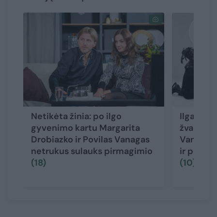
Netikėta žinia: po ilgo
Ilgai vai
gyvenimo kartu Margarita
žvaigždės
Drobiazko ir Povilas Vanagas
Vanagas 
netrukus sulauks pirmagimio
ir pavie
(18)
(10)