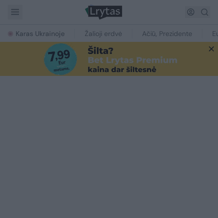
Karas Ukrainoje
Žalioji erdvė
Ačiū, Prezidente
E