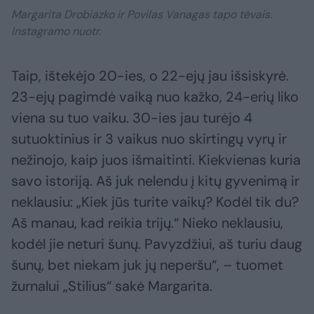
Margarita Drobiazko ir Povilas Vanagas tapo tėvais.
Instagramo nuotr.
Taip, ištekėjo 20-ies, o 22-ejų jau išsiskyrė.
23-ejų pagimdė vaiką nuo kažko, 24-erių liko
viena su tuo vaiku. 30-ies jau turėjo 4
sutuoktinius ir 3 vaikus nuo skirtingų vyrų ir
nežinojo, kaip juos išmaitinti. Kiekvienas kuria
savo istoriją. Aš juk nelendu į kitų gyvenimą ir
neklausiu: „Kiek jūs turite vaikų? Kodėl tik du?
Aš manau, kad reikia trijų.“ Nieko neklausiu,
kodėl jie neturi šunų. Pavyzdžiui, aš turiu daug
šunų, bet niekam juk jų neperšu“, – tuomet
žurnalui „Stilius“ sakė Margarita.