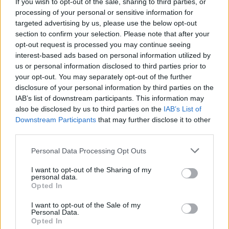
If you wish to opt-out of the sale, sharing to third parties, or
pilietybės daug laiko nereikės: atsakė,
processing of your personal or sensitive information for
targeted advertising by us, please use the below opt-out
kada žada priimti sprendimą
section to confirm your selection. Please note that after your
opt-out request is processed you may continue seeing
interest-based ads based on personal information utilized by
us or personal information disclosed to third parties prior to
your opt-out. You may separately opt-out of the further
disclosure of your personal information by third parties on the
IAB’s list of downstream participants. This information may
also be disclosed by us to third parties on the
IAB’s List of
Downstream Participants
that may further disclose it to other
third parties.
Personal Data Processing Opt Outs
I want to opt-out of the Sharing of my
personal data.
Opted In
„Daug pasakoti, 30 metų istorijos“, – sakė ji.
I want to opt-out of the Sale of my
Personal Data.
Opted In