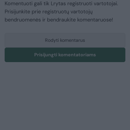
Komentuoti gali tik Lrytas registruoti vartotojai.
Prisijunkite prie registruotų vartotojų
bendruomenės ir bendraukite komentaruose!
Rodyti komentarus
Prisijungti komentatoriams