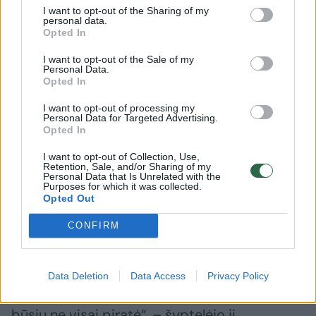
operaciją“, – Lrytas pasakojo verslininkė.
I want to opt-out of the Sharing of my
personal data.
Opted In
Inga teigė, kad operacija nebuvo sudėtinga –
I want to opt-out of the Sale of my
Personal Data.
darinys buvo pašalintas per valandą ir
Opted In
netrukus po to ji su užbintuota akimi buvo
I want to opt-out of processing my
išleista namo.
Personal Data for Targeted Advertising.
Opted In
I want to opt-out of Collection, Use,
„Užbintuota akimi reikia būti tik vieną dieną
Retention, Sale, and/or Sharing of my
Personal Data that Is Unrelated with the
po operacijos, o vėliau laukia gydymas
Purposes for which it was collected.
Opted Out
vaistais ir antibiotikais. Kiek vėliau sako bus
mėlynės, tikiuosi tik, kad negausiai.
CONFIRM
Sako, kad praeina ir išsivaikšto greitai.
Data Deletion
Data Access
Privacy Policy
Žinoma, dar iki švenčių yra laiko, tad tikiuosi
būsiu ne visai piratė“, – šyptelėjo ji.