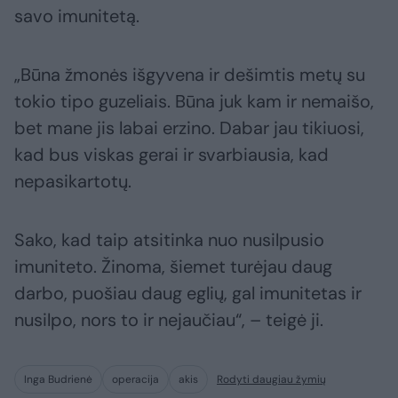
savo imunitetą.
„Būna žmonės išgyvena ir dešimtis metų su
tokio tipo guzeliais. Būna juk kam ir nemaišo,
bet mane jis labai erzino. Dabar jau tikiuosi,
kad bus viskas gerai ir svarbiausia, kad
nepasikartotų.
Sako, kad taip atsitinka nuo nusilpusio
imuniteto. Žinoma, šiemet turėjau daug
darbo, puošiau daug eglių, gal imunitetas ir
nusilpo, nors to ir nejaučiau“, – teigė ji.
Inga Budrienė
operacija
akis
Rodyti daugiau žymių