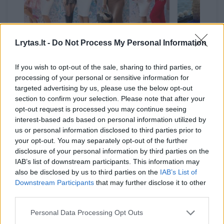
Lrytas.lt -
Do Not Process My Personal Information
K. Burneikienės jaukioje
Venecijo
popietėje – garsios
tviskant
If you wish to opt-out of the sale, sharing to third parties, or
processing of your personal or sensitive information for
kaunietės: atvyko ir
50-metis
targeted advertising by us, please use the below opt-out
besilaukianti G.
pateikė
section to confirm your selection. Please note that after your
Grygolaitytė-Vasha
(1)
opt-out request is processed you may continue seeing
interest-based ads based on personal information utilized by
us or personal information disclosed to third parties prior to
your opt-out. You may separately opt-out of the further
disclosure of your personal information by third parties on the
IAB’s list of downstream participants. This information may
Tai buvo nemažas darinukas, kuris ribojo
also be disclosed by us to third parties on the
IAB’s List of
matomumą, norėjosi jį trinti, o ir estetinis
Downstream Participants
that may further disclose it to other
third parties.
vaizdas buvo nekoks, tad niekaip jam
nepraėjus gydytojai pasiūlė pasidaryti
Personal Data Processing Opt Outs