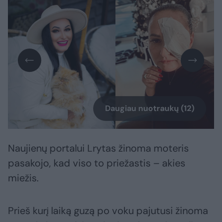
Daugiau nuotraukų (12)
Naujienų portalui Lrytas žinoma moteris
pasakojo, kad viso to priežastis – akies
miežis.
Prieš kurį laiką guzą po voku pajutusi žinoma