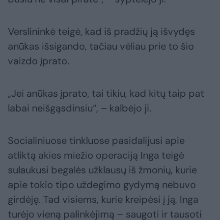
Verslininkė teigė, kad iš pradžių ją išvydęs
anūkas išsigando, tačiau vėliau prie to šio
vaizdo įprato.
„Jei anūkas įprato, tai tikiu, kad kitų taip pat
labai neišgąsdinsiu“, – kalbėjo ji.
Socialiniuose tinkluose pasidalijusi apie
atliktą akies miežio operaciją Inga teigė
sulaukusi begalės užklausų iš žmonių, kurie
apie tokio tipo uždegimo gydymą nebuvo
girdėję. Tad visiems, kurie kreipėsi į ją, Inga
turėjo vieną palinkėjimą – saugoti ir tausoti