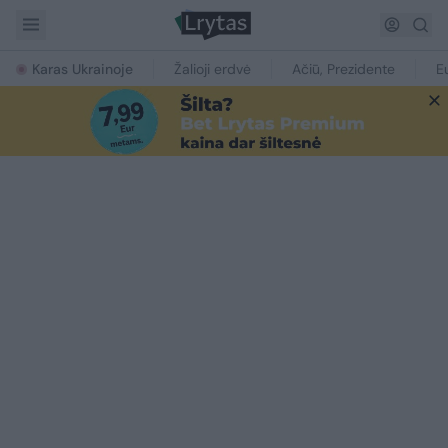
Karas Ukrainoje
Žalioji erdvė
Ačiū, Prezidente
E