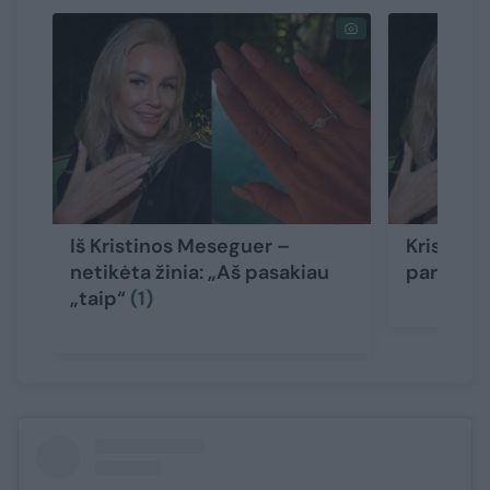
Iš Kristinos Meseguer –
Kristina
netikėta žinia: „Aš pasakiau
parodė n
„taip“
(1)