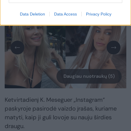
Data Deletion
Data Access
Privacy Policy
Daugiau nuotraukų (5)
Ketvirtadienį K. Meseguer „Instagram“
paskyroje pasirodė vaizdo įrašas, kuriame
matyti, kaip ji guli lovoje su nauju širdies
draugu.