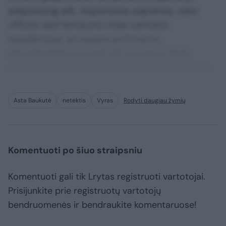
adipisicing elit. Asperiores sapiente, odio
officiis sed tempore vitae veritatis
repellendus, ad saepe architecto
repudiandae corrupti sit non error illum
consequuntur adipisci dignissimos maxime.
Asta Baukutė
netektis
Vyras
Rodyti daugiau žymių
Komentuoti po šiuo straipsniu
Komentuoti gali tik Lrytas registruoti vartotojai.
Prisijunkite prie registruotų vartotojų
bendruomenės ir bendraukite komentaruose!