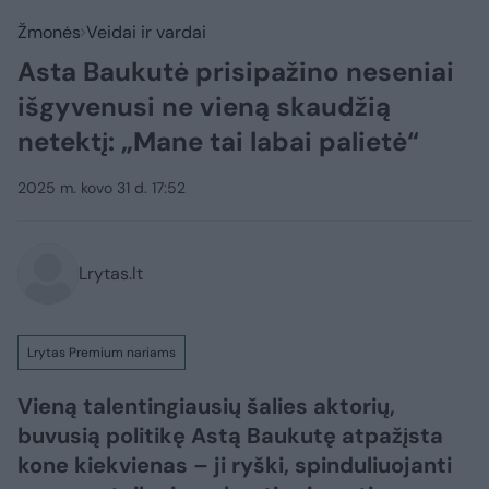
Žmonės
Veidai ir vardai
Asta Baukutė prisipažino neseniai
išgyvenusi ne vieną skaudžią
netektį: „Mane tai labai palietė“
2025 m. kovo 31 d. 17:52
Lrytas.lt
Lrytas Premium nariams
Vieną talentingiausių šalies aktorių,
buvusią politikę Astą Baukutę atpažįsta
kone kiekvienas – ji ryški, spinduliuojanti