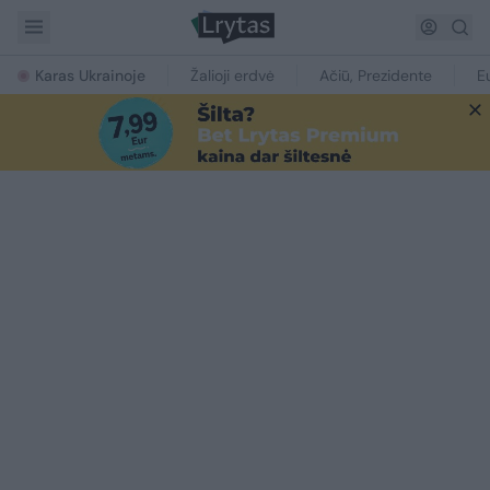
Karas Ukrainoje
Žalioji erdvė
Ačiū, Prezidente
E