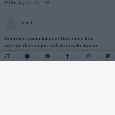
2026 m. rugpjūčio 7 d. 11:26
Lrytas.lt
Neseniai socialiniuose tinkluose kilo
aštrios diskusijos dėl skandalo Juozo
Miltinio dramos teatre – jame dirbantys
aktoriai prabilo apie galimą mobingą.
Dabar šia tema pasisakė poetė Rūta
Survilaitė, kuri paviešino atvirą laišką.