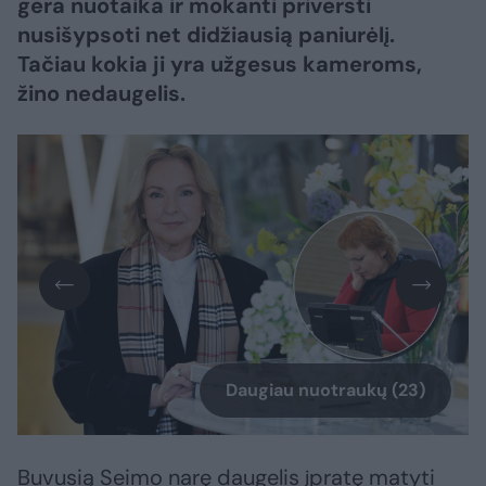
gera nuotaika ir mokanti priversti
nusišypsoti net didžiausią paniurėlį.
Tačiau kokia ji yra užgesus kameroms,
žino nedaugelis.
Daugiau nuotraukų (23)
Buvusią Seimo narę daugelis įpratę matyti