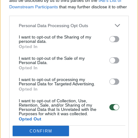
also be disclosed by us to third parties on the
IAB’s List of
Kristina Meseguer pasidalijo
Downstream Participants
that may further disclose it to other
third parties.
vaizdeliu iš lovos: šalia – naujas
mylimasis
(4)
Personal Data Processing Opt Outs
I want to opt-out of the Sharing of my
2026 m. rugpjūčio 7 d. 13:14
personal data.
Opted In
I want to opt-out of the Sale of my
Personal Data.
Lrytas.lt
Opted In
I want to opt-out of processing my
Prieš beveik mėnesį verslininkė,
Personal Data for Targeted Advertising.
Opted In
nuomonės formuotoja Kristina Meseguer
pranešė stulbinančią žinią – jos širdį šildo
I want to opt-out of Collection, Use,
Retention, Sale, and/or Sharing of my
nauji jausmai. Dabar žinoma moteris
Personal Data that Is Unrelated with the
Purposes for which it was collected.
nusprendė pasirodyti su nauju mylimuoju,
Opted Out
socialiniuose tinkluose paviešindama
CONFIRM
vaizo įrašaus.