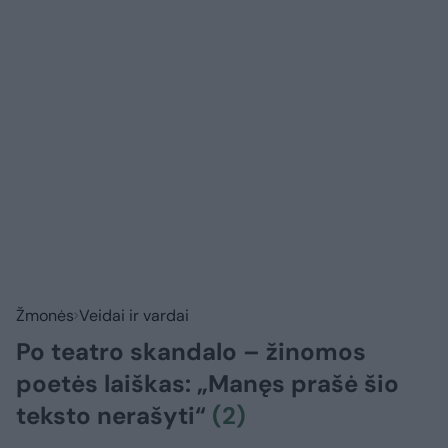
Žmonės
Veidai ir vardai
Po teatro skandalo – žinomos
poetės laiškas: „Manęs prašė šio
teksto nerašyti“
(2)