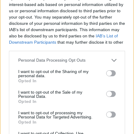
interest-based ads based on personal information utilized by
žiedu
(4)
us or personal information disclosed to third parties prior to
your opt-out. You may separately opt-out of the further
2026 m. rugpjūčio 6 d. 14:21
disclosure of your personal information by third parties on the
IAB’s list of downstream participants. This information may
also be disclosed by us to third parties on the
IAB’s List of
Downstream Participants
that may further disclose it to other
Lrytas.lt
third parties.
Personal Data Processing Opt Outs
Vizažistės, verslininkės Oksanos Pikul (42
m.) ir kovotojo Dominyko Dirksčio (24 m.)
I want to opt-out of the Sharing of my
personal data.
skyrybų drama netyla.
Opted In
I want to opt-out of the Sale of my
Personal Data.
Opted In
I want to opt-out of processing my
Personal Data for Targeted Advertising.
Opted In
I want to opt-out of Collection, Use,