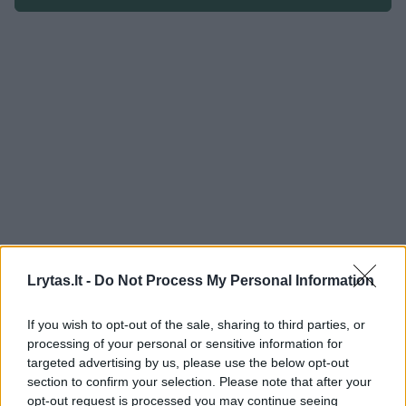
Lrytas.lt -
Do Not Process My Personal Information
Žmonės
Veidai ir vardai
If you wish to opt-out of the sale, sharing to third parties, or
Po skyrybų su O. Pikul D. Dirkstys
processing of your personal or sensitive information for
targeted advertising by us, please use the below opt-out
atskleidė, ką planuoja daryti su 10
section to confirm your selection. Please note that after your
tūkst. kainavusiu sužadėtuvių
opt-out request is processed you may continue seeing