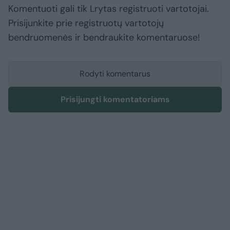
Komentuoti gali tik Lrytas registruoti vartotojai.
Prisijunkite prie registruotų vartotojų
bendruomenės ir bendraukite komentaruose!
Rodyti komentarus
Prisijungti komentatoriams