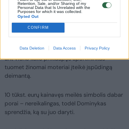
Retention, Sale, and/or Sharing of my
Personal Data that Is Unrelated with the
Purposes for which it was collected.
Opted Out
Daugiau nuotraukų (12)
CONFIRM
Data Deletion
Data Access
Privacy Policy
Balandžio viduryje UTMA kovos turnyro metu
ant vieno kelio priklaupęs sportininkas
tuomet žinomai moteriai įteikė įspūdingą
deimantą.
10 tūkst. eurų kainavęs meilės simbolis dabar
porai – nereikalingas, todėl Dominykas
sprendžia, ką su juo daryti.