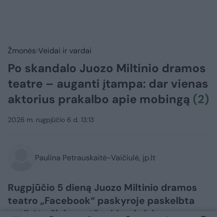
Žmonės
Veidai ir vardai
Po skandalo Juozo Miltinio dramos
teatre – auganti įtampa: dar vienas
aktorius prakalbo apie mobingą
(2)
2026 m. rugpjūčio 6 d. 13:13
Paulina Petrauskaitė-Vaičiulė, jp.lt
Rugpjūčio 5 dieną Juozo Miltinio dramos
teatro „Facebook“ paskyroje paskelbta
netikėta žinia – atšaukiami visi