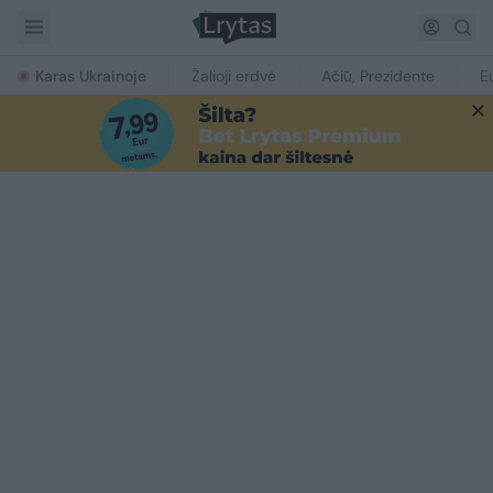
Karas Ukrainoje
Žalioji erdvė
Ačiū, Prezidente
E