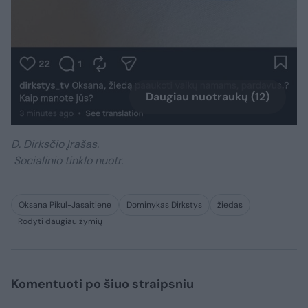
Daugiau nuotraukų (12)
D. Dirksčio įrašas.
Socialinio tinklo nuotr.
Oksana Pikul-Jasaitienė
Dominykas Dirkstys
žiedas
Rodyti daugiau žymių
Komentuoti po šiuo straipsniu