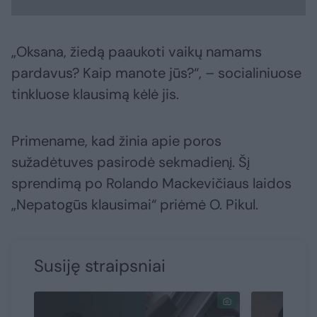
„Oksana, žiedą paaukoti vaikų namams
pardavus? Kaip manote jūs?“, – socialiniuose
tinkluose klausimą kėlė jis.
Primename, kad žinia apie poros
sužadėtuves pasirodė sekmadienį. Šį
sprendimą po Rolando Mackevičiaus laidos
„Nepatogūs klausimai“ priėmė O. Pikul.
Susiję straipsniai