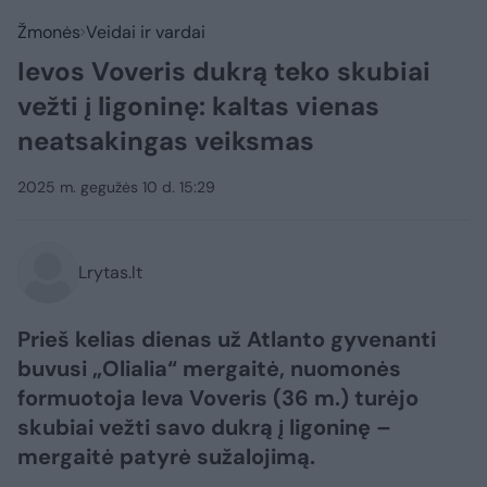
Žmonės
Veidai ir vardai
Ievos Voveris dukrą teko skubiai
vežti į ligoninę: kaltas vienas
neatsakingas veiksmas
2025 m. gegužės 10 d. 15:29
Lrytas.lt
Prieš kelias dienas už Atlanto gyvenanti
buvusi „Olialia“ mergaitė, nuomonės
formuotoja Ieva Voveris (36 m.) turėjo
skubiai vežti savo dukrą į ligoninę –
mergaitė patyrė sužalojimą.