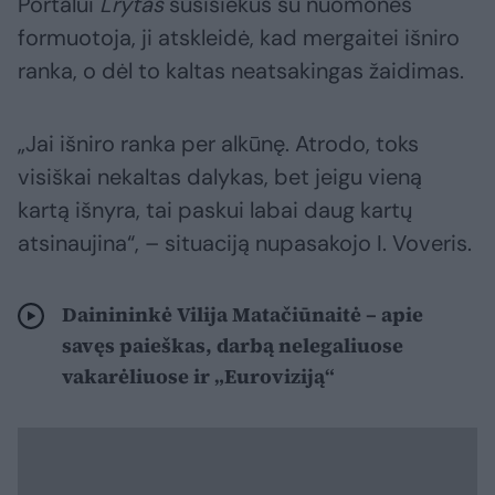
Portalui
Lrytas
susisiekus su nuomonės
formuotoja, ji atskleidė, kad mergaitei išniro
ranka, o dėl to kaltas neatsakingas žaidimas.
„Jai išniro ranka per alkūnę. Atrodo, toks
visiškai nekaltas dalykas, bet jeigu vieną
kartą išnyra, tai paskui labai daug kartų
atsinaujina“, – situaciją nupasakojo I. Voveris.
Dainininkė Vilija Matačiūnaitė – apie
savęs paieškas, darbą nelegaliuose
vakarėliuose ir „Euroviziją“