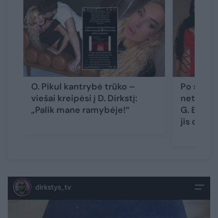
O. Pikul kantrybė trūko –
Po skyryb
viešai kreipėsi į D. Dirkstį:
netikėtas
„Palik mane ramybėje!“
G. Bielia
jis darė