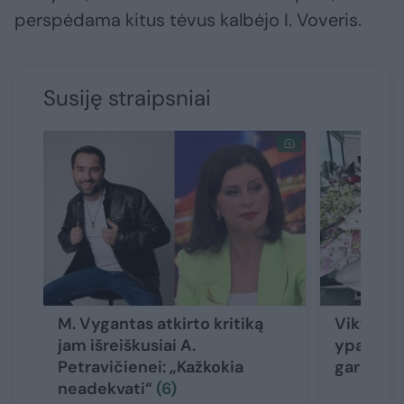
perspėdama kitus tėvus kalbėjo I. Voveris.
Susiję straipsniai
M. Vygantas atkirto kritiką
Viktorija
jam išreiškusiai A.
ypatingą
Petravičienei: „Kažkokia
garsūs bi
neadekvati“
(6)