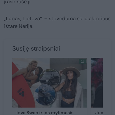
įrašo rašė ji.
„Labas, Lietuva“, – stovėdama šalia aktoriaus
ištarė Nerija.
Susiję straipsniai
Ieva Swan ir jos mylimasis
Juozas S