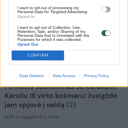
I want to opt-out of processing my
Personal Data for Targeted Advertising.
Opted In
I want to opt-out of Collection, Use,
Retention, Sale, and/or Sharing of my
Personal Data that Is Unrelated with the
Purposes for which it was collected.
Opted Out
CONFIRM
Žmonės
Užsienio žvaigždės
Data Deletion
Data Access
Privacy Policy
Pirmasis susitikimas su karaliumi
Karoliu III virto košmaru: žvaigždė
jam spjovė į veidą
(2)
2026 m. rugpjūčio 8 d. 08:33