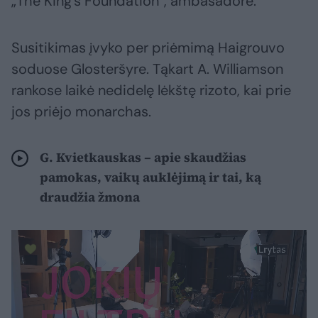
„The King’s Foundation“, ambasadore.
Susitikimas įvyko per priėmimą Haigrouvo
soduose Glosteršyre. Tąkart A. Williamson
rankose laikė nedidelę lėkštę rizoto, kai prie
jos priėjo monarchas.
G. Kvietkauskas – apie skaudžias
pamokas, vaikų auklėjimą ir tai, ką
draudžia žmona