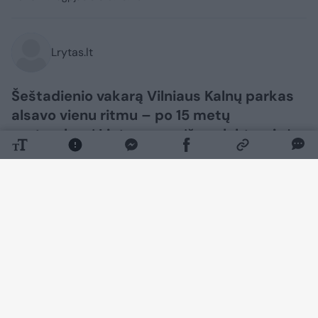
Lrytas.lt
Šeštadienio vakarą Vilniaus Kalnų parkas
alsavo vienu ritmu – po 15 metų
pertraukos į Lietuvą sugrįžęs elektroninės
muzikos vizionierius Moby čia surengė
įspūdingą šou, į vieną vietą subūrusį
tūkstančius jo muzikos gerbėjų.