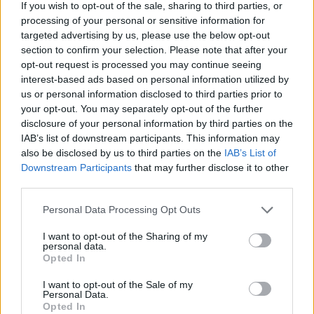
If you wish to opt-out of the sale, sharing to third parties, or
JAV
Adamas Sandleris
garsenybė
Rodyti daugiau žymių
processing of your personal or sensitive information for
targeted advertising by us, please use the below opt-out
section to confirm your selection. Please note that after your
opt-out request is processed you may continue seeing
interest-based ads based on personal information utilized by
Komentuoti po šiuo straipsniu
us or personal information disclosed to third parties prior to
your opt-out. You may separately opt-out of the further
Komentuoti gali tik Lrytas registruoti vartotojai.
disclosure of your personal information by third parties on the
IAB’s list of downstream participants. This information may
Prisijunkite prie registruotų vartotojų
also be disclosed by us to third parties on the
IAB’s List of
bendruomenės ir bendraukite komentaruose!
Downstream Participants
that may further disclose it to other
third parties.
Personal Data Processing Opt Outs
Rodyti komentarus
I want to opt-out of the Sharing of my
personal data.
Prisijungti komentatoriams
Opted In
I want to opt-out of the Sale of my
Personal Data.
Opted In