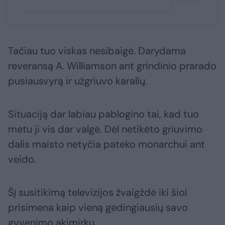
Tačiau tuo viskas nesibaigė. Darydama
reveransą A. Williamson ant grindinio prarado
pusiausvyrą ir užgriuvo karalių.
Situaciją dar labiau pablogino tai, kad tuo
metu ji vis dar valgė. Dėl netikėto griuvimo
dalis maisto netyčia pateko monarchui ant
veido.
Šį susitikimą televizijos žvaigždė iki šiol
prisimena kaip vieną gėdingiausių savo
gyvenimo akimirkų.