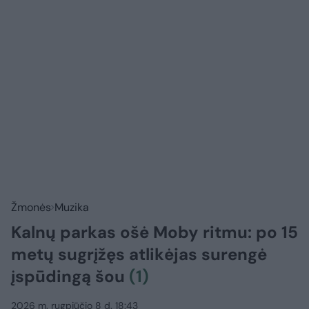
Žmonės
Muzika
Kalnų parkas ošė Moby ritmu: po 15
metų sugrįžęs atlikėjas surengė
įspūdingą šou
(1)
2026 m. rugpjūčio 8 d. 18:43