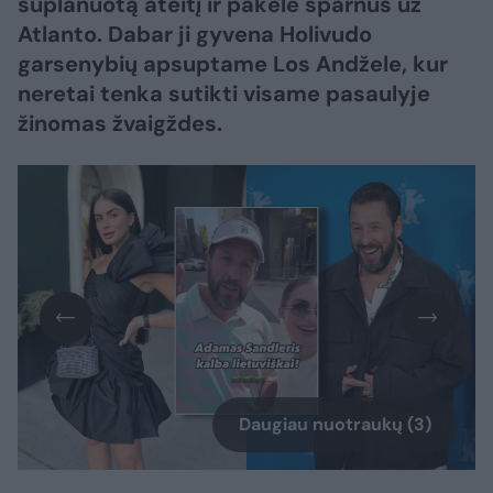
suplanuotą ateitį ir pakėlė sparnus už
Atlanto. Dabar ji gyvena Holivudo
garsenybių apsuptame Los Andžele, kur
neretai tenka sutikti visame pasaulyje
žinomas žvaigždes.
Daugiau nuotraukų (3)