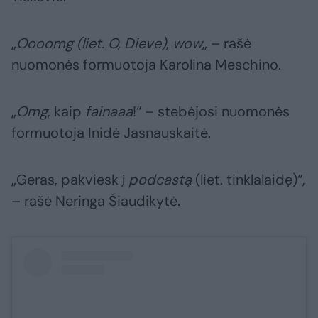
„
Oooomg (liet. O, Dieve)
,
wow
„ – rašė
nuomonės formuotoja Karolina Meschino.
„
Omg
, kaip
fainaaa
!“ – stebėjosi nuomonės
formuotoja Inidė Jasnauskaitė.
„Geras, pakviesk į
podcastą
(liet. tinklalaidę)“,
– rašė Neringa Šiaudikytė.