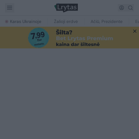
Karas Ukrainoje
Žalioji erdvė
Ačiū, Prezidente
E