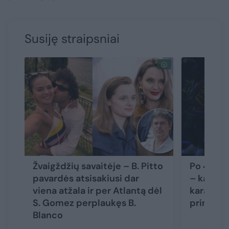
Susiję straipsniai
Žvaigždžių savaitėje – B. Pitto
Po 4 met
pavardės atsisakiusi dar
– kalbos 
viena atžala ir per Atlantą dėl
karaliaus 
S. Gomez perplaukęs B.
princo H
Blanco