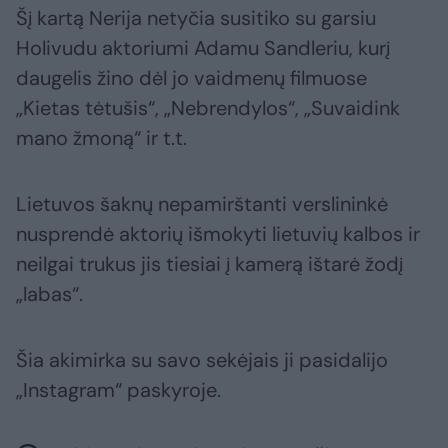
Šį kartą Nerija netyčia susitiko su garsiu
Holivudu aktoriumi Adamu Sandleriu, kurį
daugelis žino dėl jo vaidmenų filmuose
„Kietas tėtušis“, „Nebrendylos“, „Suvaidink
mano žmoną“ ir t.t.
Lietuvos šaknų nepamirštanti verslininkė
nusprendė aktorių išmokyti lietuvių kalbos ir
neilgai trukus jis tiesiai į kamerą ištarė žodį
„labas“.
Šia akimirka su savo sekėjais ji pasidalijo
„Instagram“ paskyroje.