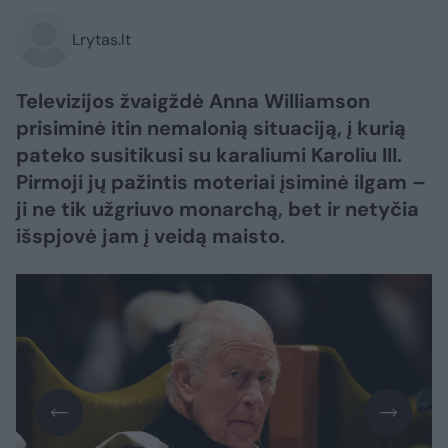
Lrytas.lt
Televizijos žvaigždė Anna Williamson
prisiminė itin nemalonią situaciją, į kurią
pateko susitikusi su karaliumi Karoliu III.
Pirmoji jų pažintis moteriai įsiminė ilgam –
ji ne tik užgriuvo monarchą, bet ir netyčia
išspjovė jam į veidą maisto.