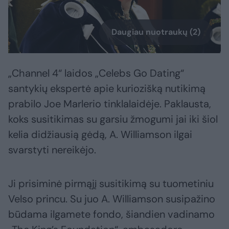
Daugiau nuotraukų (2)
„Channel 4“ laidos „Celebs Go Dating“
santykių ekspertė apie kuriozišką nutikimą
prabilo Joe Marlerio tinklalaidėje. Paklausta,
koks susitikimas su garsiu žmogumi jai iki šiol
kelia didžiausią gėdą, A. Williamson ilgai
svarstyti nereikėjo.
Ji prisiminė pirmąjį susitikimą su tuometiniu
Velso princu. Su juo A. Williamson susipažino
būdama ilgamete fondo, šiandien vadinamo