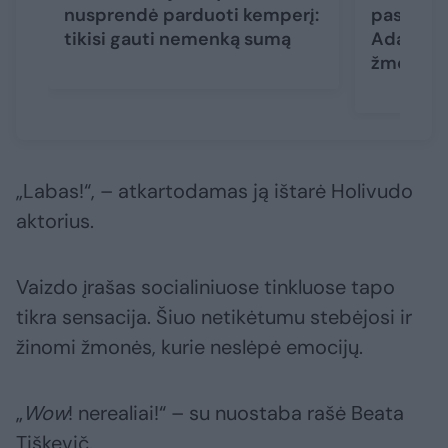
nusprendė parduoti kemperį:
pasidalij
tikisi gauti nemenką sumą
Adamkumi
žmogaus
„Labas!“, – atkartodamas ją ištarė Holivudo
aktorius.
Vaizdo įrašas socialiniuose tinkluose tapo
tikra sensacija. Šiuo netikėtumu stebėjosi ir
žinomi žmonės, kurie neslėpė emocijų.
„
Wow
! nerealiai!“ – su nuostaba rašė Beata
Tiškevič.