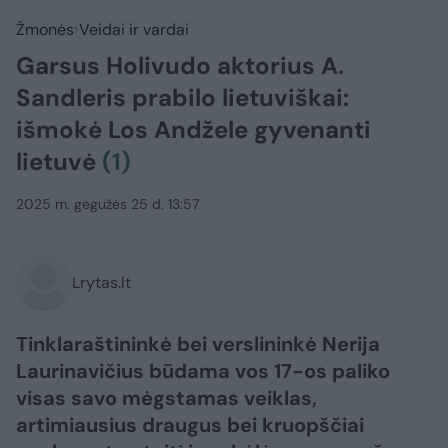
Žmonės
Veidai ir vardai
Garsus Holivudo aktorius A.
Sandleris prabilo lietuviškai:
išmokė Los Andžele gyvenanti
lietuvė
(1)
2025 m. gegužės 25 d. 13:57
Lrytas.lt
​Tinklaraštininkė bei verslininkė Nerija
Laurinavičius būdama vos 17-os paliko
visas savo mėgstamas veiklas,
artimiausius draugus bei kruopščiai