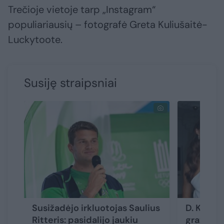
Trečioje vietoje tarp „Instagram“
populiariausių – fotografė Greta Kuliušaitė-
Luckytoote.
Susiję straipsniai
Susižadėjo irkluotojas Saulius
D. Kazėn
Ritteris: pasidalijo jaukiu
gražinusi