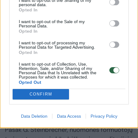
I want to opt-out of the Sharing of my
emocinį ryšį su influenceriu, dažniau linkę
personal data.
Opted In
įsigyti jo rekomenduojamus produktus ar
I want to opt-out of the Sale of my
paslaugas. Vis dėlto, pasitikėjimas išlieka
Personal Data.
Opted In
esminiu kriterijumi – Lietuvos auditorija itin
jautri influencerių atsakingumui ir vertybinei
I want to opt-out of processing my
Personal Data for Targeted Advertising.
pozicijai, tad aukštą pasitikėjimo lygį pelnę
Opted In
nuomonės formuotojai dažnai turi tvaresnį
I want to opt-out of Collection, Use,
Retention, Sale, and/or Sharing of my
ryšį su auditorija bei didesnę įtaką jos
Personal Data that Is Unrelated with the
Purposes for which it was collected.
elgsenai“, – sako A. Budžytė.
Opted Out
CONFIRM
Pozityvumas, švietimas, humoras – turinio
ribos plečiasi
Data Deletion
Data Access
Privacy Policy
Pasak G. Šteinbrecher, nuomonės formuotojų