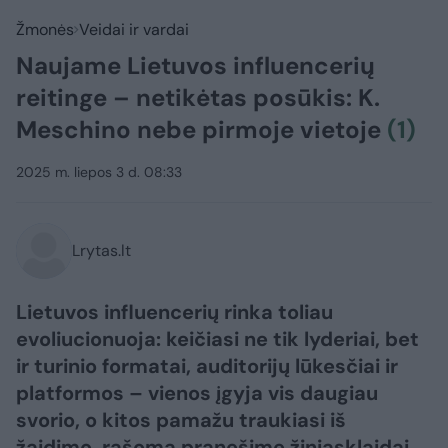
Žmonės
Veidai ir vardai
Naujame Lietuvos influencerių
reitinge – netikėtas posūkis: K.
Meschino nebe pirmoje vietoje
(1)
2025 m. liepos 3 d. 08:33
Lrytas.lt
Lietuvos influencerių rinka toliau
evoliucionuoja: keičiasi ne tik lyderiai, bet
ir turinio formatai, auditorijų lūkesčiai ir
platformos – vienos įgyja vis daugiau
svorio, o kitos pamažu traukiasi iš
žaidimo, rašoma pranešime žiniasklaidai.