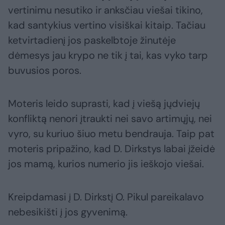
vertinimu nesutiko ir anksčiau viešai tikino,
kad santykius vertino visiškai kitaip. Tačiau
ketvirtadienį jos paskelbtoje žinutėje
dėmesys jau krypo ne tik į tai, kas vyko tarp
buvusios poros.
Moteris leido suprasti, kad į viešą jųdviejų
konfliktą nenori įtraukti nei savo artimųjų, nei
vyro, su kuriuo šiuo metu bendrauja. Taip pat
moteris pripažino, kad D. Dirkstys labai įžeidė
jos mamą, kurios numerio jis ieškojo viešai.
Kreipdamasi į D. Dirkstį O. Pikul pareikalavo
nebesikišti į jos gyvenimą.