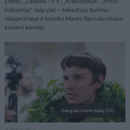
Eteris“, „Laisvės TV X“, „Krebždesys“, „Proto
industrija“, taip pat – keliautojo Aurimo
Valujavičiaus ir komiko Manto Bartuševičiaus
kuriami kanalai.
Daugiau nuotraukų (13)