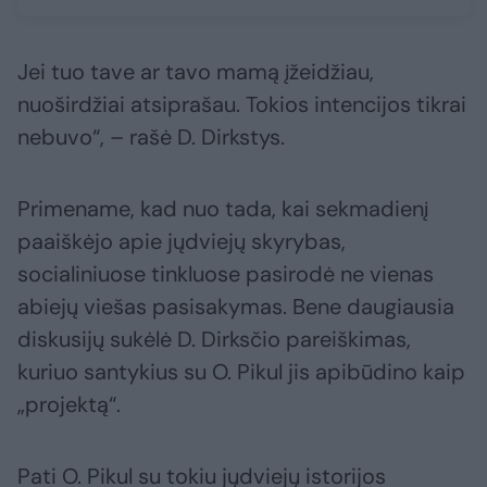
Jei tuo tave ar tavo mamą įžeidžiau,
nuoširdžiai atsiprašau. Tokios intencijos tikrai
nebuvo“, – rašė D. Dirkstys.
Primename, kad nuo tada, kai sekmadienį
paaiškėjo apie jųdviejų skyrybas,
socialiniuose tinkluose pasirodė ne vienas
abiejų viešas pasisakymas. Bene daugiausia
diskusijų sukėlė D. Dirksčio pareiškimas,
kuriuo santykius su O. Pikul jis apibūdino kaip
„projektą“.
Pati O. Pikul su tokiu jųdviejų istorijos