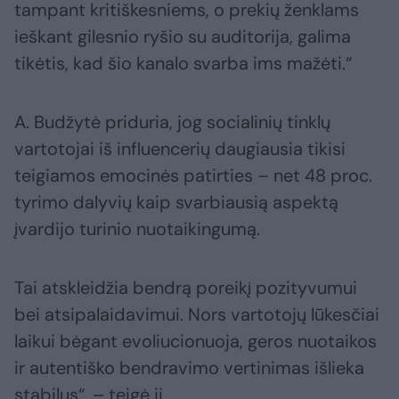
tampant kritiškesniems, o prekių ženklams
ieškant gilesnio ryšio su auditorija, galima
tikėtis, kad šio kanalo svarba ims mažėti.“
A. Budžytė priduria, jog socialinių tinklų
vartotojai iš influencerių daugiausia tikisi
teigiamos emocinės patirties – net 48 proc.
tyrimo dalyvių kaip svarbiausią aspektą
įvardijo turinio nuotaikingumą.
Tai atskleidžia bendrą poreikį pozityvumui
bei atsipalaidavimui. Nors vartotojų lūkesčiai
laikui bėgant evoliucionuoja, geros nuotaikos
ir autentiško bendravimo vertinimas išlieka
stabilus“, – teigė ji.