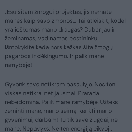
„Esu šitam žmogui projektas, jis nematė
manęs kaip savo žmonos... Tai atleiskit, kodėl
yra ieškomas mano draugas? Dabar jau ir
žeminamas, vadinamas pėstininku.
Išmokykite kada nors kažkas šitą žmogų
pagarbos ir dėkingumo. Ir palik mane
ramybėje!
Gyvenk savo netikram pasaulyje. Nes ten
viskas netikra, net jausmai. Praradai,
nebedomina. Palik mane ramybėje. Užteks
žeminti mane, mano šeimą, kenkti mano
gyvenimui, darbam! Tu tik save žlugdai, ne
mane. Nepavyks. Ne ten energiją eikvoji.