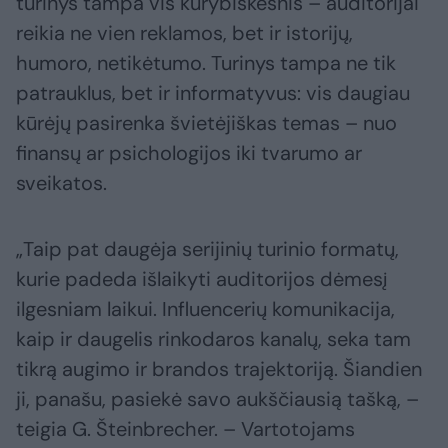
turinys tampa vis kūrybiškesnis – auditorijai
reikia ne vien reklamos, bet ir istorijų,
humoro, netikėtumo. Turinys tampa ne tik
patrauklus, bet ir informatyvus: vis daugiau
kūrėjų pasirenka švietėjiškas temas – nuo
finansų ar psichologijos iki tvarumo ar
sveikatos.
„Taip pat daugėja serijinių turinio formatų,
kurie padeda išlaikyti auditorijos dėmesį
ilgesniam laikui. Influencerių komunikacija,
kaip ir daugelis rinkodaros kanalų, seka tam
tikrą augimo ir brandos trajektoriją. Šiandien
ji, panašu, pasiekė savo aukščiausią tašką, –
teigia G. Šteinbrecher. – Vartotojams