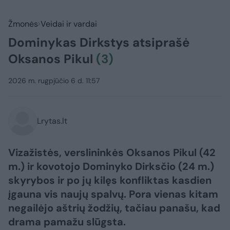
Žmonės
Veidai ir vardai
Dominykas Dirkstys atsiprašė
Oksanos Pikul
(3)
2026 m. rugpjūčio 6 d. 11:57
Lrytas.lt
Vizažistės, verslininkės Oksanos Pikul (42
m.) ir kovotojo Dominyko Dirksčio (24 m.)
skyrybos ir po jų kilęs konfliktas kasdien
įgauna vis naujų spalvų. Pora vienas kitam
negailėjo aštrių žodžių, tačiau panašu, kad
drama pamažu slūgsta.