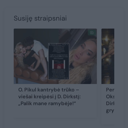
Susiję straipsniai
O. Pikul kantrybė trūko –
Peržiūrėję
viešai kreipėsi į D. Dirkstį:
Oksaną P
„Palik mane ramybėje!“
Dirkstys
grybas“