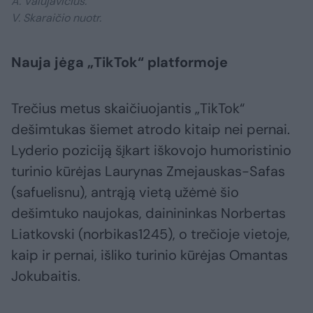
A. Valujavičius.
V. Skaraičio nuotr.
Nauja jėga „TikTok“ platformoje
Trečius metus skaičiuojantis „TikTok“
dešimtukas šiemet atrodo kitaip nei pernai.
Lyderio poziciją šįkart iškovojo humoristinio
turinio kūrėjas Laurynas Zmejauskas-Safas
(safuelisnu), antrąją vietą užėmė šio
dešimtuko naujokas, dainininkas Norbertas
Liatkovski (norbikas1245), o trečioje vietoje,
kaip ir pernai, išliko turinio kūrėjas Omantas
Jokubaitis.