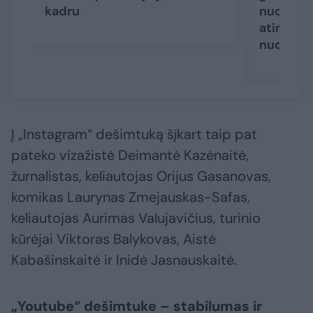
kadru
nuotakos 
atimanči
nuo kelių
Į „Instagram“ dešimtuką šįkart taip pat
pateko vizažistė Deimantė Kazėnaitė,
žurnalistas, keliautojas Orijus Gasanovas,
komikas Laurynas Zmejauskas-Safas,
keliautojas Aurimas Valujavičius, turinio
kūrėjai Viktoras Balykovas, Aistė
Kabašinskaitė ir Inidė Jasnauskaitė.
„Youtube“ dešimtuke – stabilumas ir