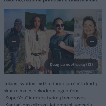
Daugiau nuotraukų (13)
Tokias išvadas leidžia daryti jau šeštą kartą
skaitmeninės rinkodaros agentūros
„SuperYou“ ir rinkos tyrimų bendrovės
„Kantar“ paskelbtas Lietuvos influencerių