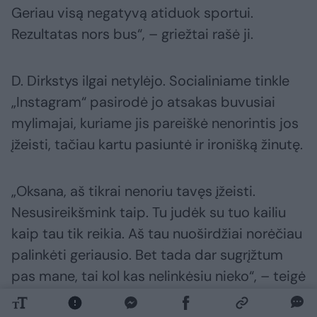
Geriau visą negatyvą atiduok sportui.
Rezultatas nors bus“, – griežtai rašė ji.
D. Dirkstys ilgai netylėjo. Socialiniame tinkle
„Instagram“ pasirodė jo atsakas buvusiai
mylimajai, kuriame jis pareiškė nenorintis jos
įžeisti, tačiau kartu pasiuntė ir ironišką žinutę.
„Oksana, aš tikrai nenoriu tavęs įžeisti.
Nesusireikšmink taip. Tu judėk su tuo kailiu
kaip tau tik reikia. Aš tau nuoširdžiai norėčiau
palinkėti geriausio. Bet tada dar sugrįžtum
pas mane, tai kol kas nelinkėsiu nieko“, – teigė
D. Dirkstys.