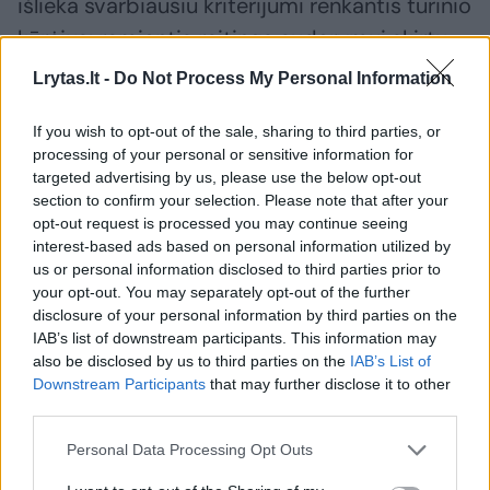
išlieka svarbiausiu kriterijumi renkantis turinio
kūrėjus: remiantis reitingo sudarymui skirtu
„Kantar“ tyrimu, net 76 proc. vartotojų
Lrytas.lt -
Do Not Process My Personal Information
nurodė, jog jiems labai svarbu, kad
If you wish to opt-out of the sale, sharing to third parties, or
influenceris būtų patikimas ir atsakingas. Tuo
processing of your personal or sensitive information for
tarpu tik 23 proc. nurodė, jog svarbiausias
targeted advertising by us, please use the below opt-out
kriterijus – sekėjų skaičius.
section to confirm your selection. Please note that after your
opt-out request is processed you may continue seeing
interest-based ads based on personal information utilized by
us or personal information disclosed to third parties prior to
Anot „Kantar“ vyresniosios tyrimų ir įžvalgų
your opt-out. You may separately opt-out of the further
vadovės Agnės Budžytės, maždaug
disclosure of your personal information by third parties on the
ketvirtadalis Lietuvos gyventojų nuosekliai
IAB’s list of downstream participants. This information may
also be disclosed by us to third parties on the
IAB’s List of
seka influencerių veiklą, o dar tiek pat bent iš
Downstream Participants
that may further disclose it to other
dalies domisi jų kuriamu turiniu.
third parties.
Personal Data Processing Opt Outs
„Pastebima, kad sekėjai, kurie formuoja