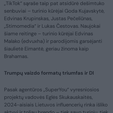
„TikTok“ sąraše taip pat atsidūrė dešimtuko
senbuviai – turinio kūrėjai Goda Kujavskytė,
Edvinas Krupinskas, Justas Pečeliūnas,
„Stimomedia“ ir Lukas Čestovas. Naujokai
šiame reitinge – turinio kūrėjai Edvinas
Malako (edvuxha) ir parodijomis garsėjanti
šiaulietė Eimantė, geriau žinoma kaip
Brahamas.
Trumpų vaizdo formatų triumfas ir DI
Pasak agentūros „SuperYou“ vyresniosios
projektų vadovės Eglės Skukauskaitės,
2024-aisiais Lietuvos influencerių rinka išliko
aktyvi ir toliau brendo – tiek savo turiniu, tiek