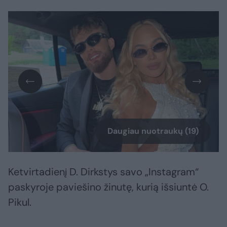
Daugiau nuotraukų (19)
Ketvirtadienį D. Dirkstys savo „Instagram“
paskyroje paviešino žinutę, kurią išsiuntė O.
Pikul.