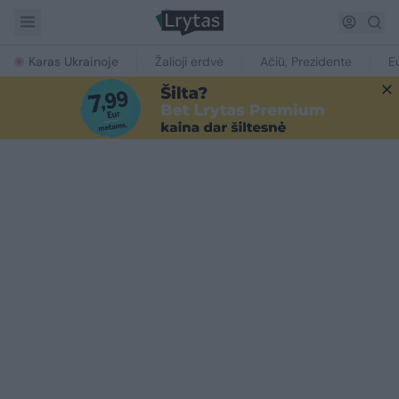
Karas Ukrainoje
Žalioji erdvė
Ačiū, Prezidente
E