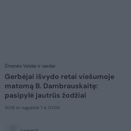
Žmonės
Veidai ir vardai
Gerbėjai išvydo retai viešumoje
matomą B. Dambrauskaitę:
pasipylė jautrūs žodžiai
2026 m. rugpjūčio 7 d. 07:04
Lrytas.lt