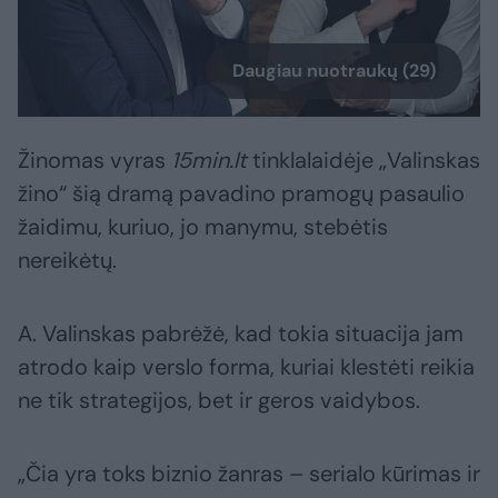
Daugiau nuotraukų (29)
Žinomas vyras
15min.lt
tinklalaidėje „Valinskas
žino“ šią dramą pavadino pramogų pasaulio
žaidimu, kuriuo, jo manymu, stebėtis
nereikėtų.
A. Valinskas pabrėžė, kad tokia situacija jam
atrodo kaip verslo forma, kuriai klestėti reikia
ne tik strategijos, bet ir geros vaidybos.
„Čia yra toks biznio žanras – serialo kūrimas ir