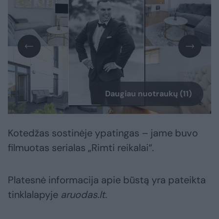
Daugiau nuotraukų (11)
Kotedžas sostinėje ypatingas – jame buvo
filmuotas serialas „Rimti reikalai“.
Platesnė informacija apie būstą yra pateikta
tinklalapyje
aruodas.lt.