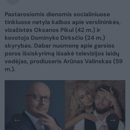
Pastarosiomis dienomis socialiniuose
tinkluose netyla kalbos apie verslininkės,
vizažistės Oksanos Pikul (42 m.) ir
kovotojo Dominyko Dirksčio (24 m.)
skyrybas. Dabar nuomonę apie garsios
poros išsiskyrimą išsakė televizijos laidų
vedėjas, prodiuseris Arūnas Valinskas (59
m.).