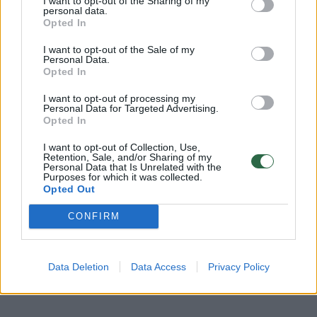
I want to opt-out of the Sharing of my
Rodyti daugiau žymių
personal data.
Opted In
I want to opt-out of the Sale of my
Personal Data.
Komentuoti po šiuo straipsniu
Opted In
I want to opt-out of processing my
Komentuoti gali tik Lrytas registruoti vartotojai.
Personal Data for Targeted Advertising.
Opted In
Prisijunkite prie registruotų vartotojų
bendruomenės ir bendraukite komentaruose!
I want to opt-out of Collection, Use,
Retention, Sale, and/or Sharing of my
Personal Data that Is Unrelated with the
Purposes for which it was collected.
Opted Out
Rodyti komentarus
CONFIRM
Prisijungti komentatoriams
Data Deletion
Data Access
Privacy Policy