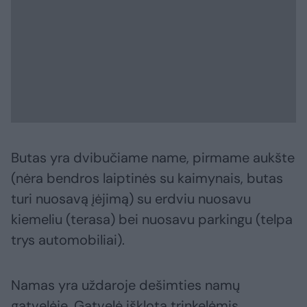
Butas yra dvibučiame name, pirmame aukšte
(nėra bendros laiptinės su kaimynais, butas
turi nuosavą įėjimą) su erdviu nuosavu
kiemeliu (terasa) bei nuosavu parkingu (telpa
trys automobiliai).
Namas yra uždaroje dešimties namų
gatvelėje. Gatvelė išklota trinkelėmis,