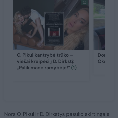
O. Pikul kantrybė trūko –
Dominyka
viešai kreipėsi į D. Dirkstį:
Oksanos 
„Palik mane ramybėje!“
(1)
Nors O. Pikul ir D. Dirkstys pasuko skirtingais