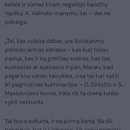
keliais ir vienas kitam negailėjo kandžių
replikų, A. Valinsko manymu, tai – dar ne
pabaiga.
„Tai, kas vyksta dabar, yra išsiskyrimo
periodo antras serialas – kas kurį toliau
pasiųs, kas ir ką greičiau susiras, kas tas
susirastas ar susirasta ir pan. Manau, kad
pagal šou verslo taisykles, visa tai turi vykti
iki pagrindinės kulminacijos – D. Dirksčio ir S.
Maslobojevo kovos. Kaip tik tą dieną turėjo
vykti vestuvės.
Tai buvo sukurta, ir ne pirmą kartą. Ne tik
pasaulyje, bet ir Lietuvoje. Tik noriu priminti: