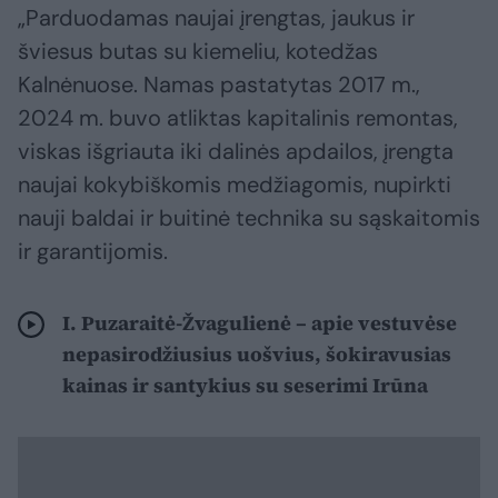
„Parduodamas naujai įrengtas, jaukus ir
šviesus butas su kiemeliu, kotedžas
Kalnėnuose. Namas pastatytas 2017 m.,
2024 m. buvo atliktas kapitalinis remontas,
viskas išgriauta iki dalinės apdailos, įrengta
naujai kokybiškomis medžiagomis, nupirkti
nauji baldai ir buitinė technika su sąskaitomis
ir garantijomis.
I. Puzaraitė-Žvagulienė – apie vestuvėse
nepasirodžiusius uošvius, šokiravusias
kainas ir santykius su seserimi Irūna