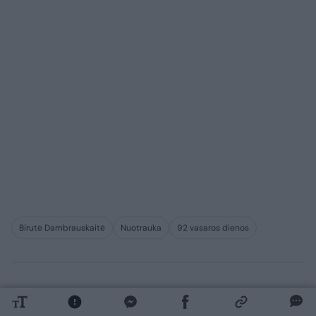
Birutė Dambrauskaitė
Nuotrauka
92 vasaros dienos
Komentuoti po šiuo straipsniu