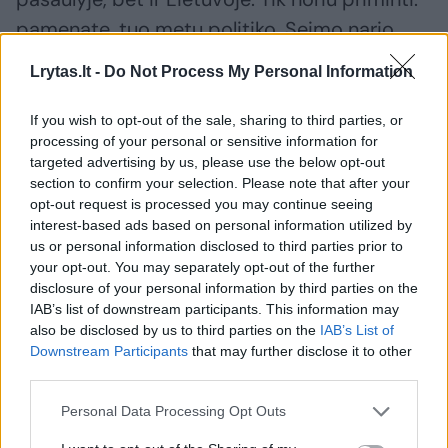
pamenate, tuo metu politiko, Seimo nario
Antano Nedzinsko vestuves, kai jam šovė į
Lrytas.lt -
Do Not Process My Personal Information
galvą mintis pasidaryti tokias fiktyvias
vestuves?
If you wish to opt-out of the sale, sharing to third parties, or
processing of your personal or sensitive information for
targeted advertising by us, please use the below opt-out
Kitas dalykas, Radžis ir Agnė, irgi, ar jie mylėjo
section to confirm your selection. Please note that after your
opt-out request is processed you may continue seeing
vienas kitą, ar nekentė, tai buvo siužetas, apie
interest-based ads based on personal information utilized by
kurį kalbėjo visa Lietuva <...>. Lygiai taip pat ir
us or personal information disclosed to third parties prior to
your opt-out. You may separately opt-out of the further
čia, labai laiku pradėta, per Valentino dieną,
disclosure of your personal information by third parties on the
fotosesija įspūdinga, iš tiesų <...>“, –
IAB’s list of downstream participants. This information may
also be disclosed by us to third parties on the
IAB’s List of
tinklalaidėje „Valinskas žino“ kalbėjo žinomas
Downstream Participants
that may further disclose it to other
vyras.
third parties.
Personal Data Processing Opt Outs
Arūnas Valinskas
Oksana Pikul-Jasaitienė
Dominykas Dirkstys