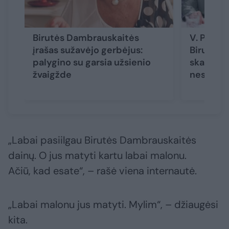
Birutės Dambrauskaitės
V. Pauliu
įrašas sužavėjo gerbėjus:
Birutės 
palygino su garsia užsienio
skambuči
žvaigžde
neskambi
„Labai pasiilgau Birutės Dambrauskaitės
dainų. O jus matyti kartu labai malonu.
Ačiū, kad esate“, – rašė viena internautė.
„Labai malonu jus matyti. Mylim“, – džiaugėsi
kita.