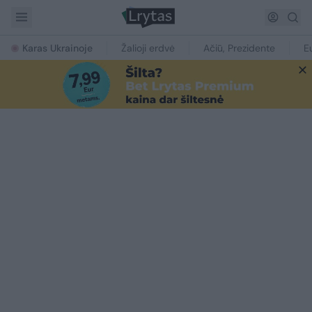
Karas Ukrainoje
Žalioji erdvė
Ačiū, Prezidente
E