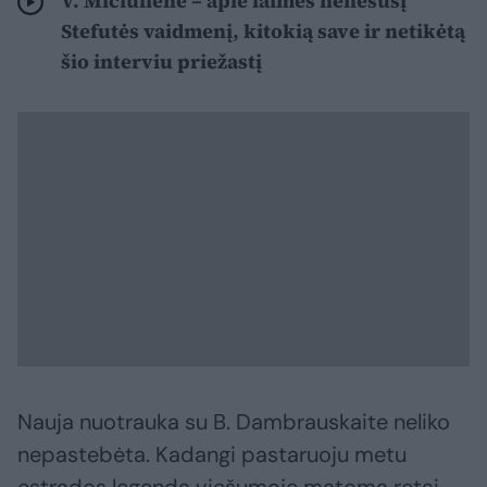
V. Mičiulienė – apie laimės nenešusį
Stefutės vaidmenį, kitokią save ir netikėtą
šio interviu priežastį
Nauja nuotrauka su B. Dambrauskaite neliko
nepastebėta. Kadangi pastaruoju metu
estrados legenda viešumoje matoma retai,