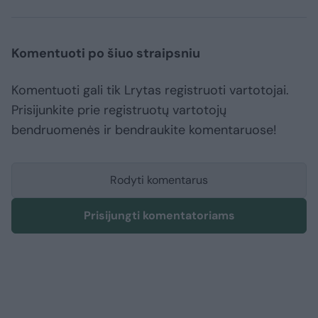
Komentuoti po šiuo straipsniu
Komentuoti gali tik Lrytas registruoti vartotojai.
Prisijunkite prie registruotų vartotojų
bendruomenės ir bendraukite komentaruose!
Rodyti komentarus
Prisijungti komentatoriams