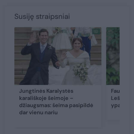
Susiję straipsniai
Jungtinės Karalystės
Faustos 
karališkoje šeimoje –
Leščiaus
džiaugsmas: šeima pasipildė
ypatinga
dar vienu nariu