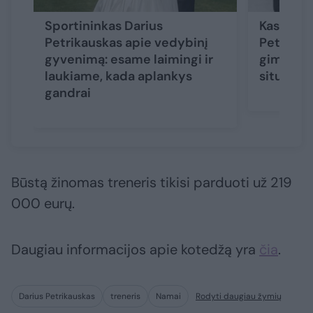
Sportininkas Darius
Kaskadin
Petrikauskas apie vedybinį
Petrikau
gyvenimą: esame laimingi ir
gimdymo 
laukiame, kada aplankys
situacija
gandrai
Būstą žinomas treneris tikisi parduoti už 219
000 eurų.
Daugiau informacijos apie kotedžą yra
čia
.
Darius Petrikauskas
treneris
Namai
Rodyti daugiau žymių