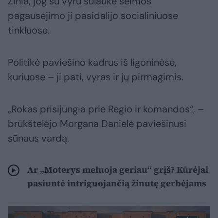
Žinia, jog su vyru sulaukė šeimos
pagausėjimo ji pasidalijo socialiniuose
tinkluose.
Politikė paviešino kadrus iš ligoninėse,
kuriuose – ji pati, vyras ir jų pirmagimis.
„Rokas prisijungia prie Regio ir komandos“, –
brūkštelėjo Morgana Danielė paviešinusi
sūnaus vardą.
Ar „Moterys meluoja geriau“ grįš? Kūrėjai
pasiuntė intriguojančią žinutę gerbėjams