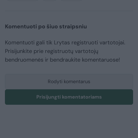
Komentuoti po šiuo straipsniu
Komentuoti gali tik Lrytas registruoti vartotojai.
Prisijunkite prie registruotų vartotojų
bendruomenės ir bendraukite komentaruose!
Rodyti komentarus
Prisijungti komentatoriams