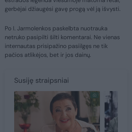
gerbėjai džiaugėsi gavę progą vėl ją išvysti.
Po I. Jarmolenkos paskelbta nuotrauka
netruko pasipilti šilti komentarai. Ne vienas
internautas prisipažino pasiilgęs ne tik
pačios atlikėjos, bet ir jos dainų.
Susiję straipsniai