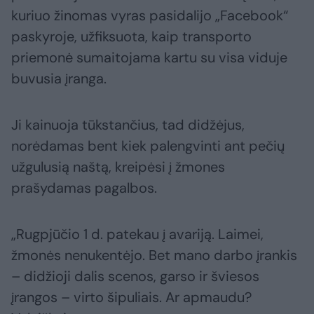
kuriuo žinomas vyras pasidalijo „Facebook“
paskyroje, užfiksuota, kaip transporto
priemonė sumaitojama kartu su visa viduje
buvusia įranga.
Ji kainuoja tūkstančius, tad didžėjus,
norėdamas bent kiek palengvinti ant pečių
užgulusią naštą, kreipėsi į žmones
prašydamas pagalbos.
„Rugpjūčio 1 d. patekau į avariją. Laimei,
žmonės nenukentėjo. Bet mano darbo įrankis
– didžioji dalis scenos, garso ir šviesos
įrangos – virto šipuliais. Ar apmaudu?