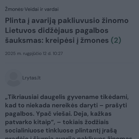
Žmonės
Veidai ir vardai
Plinta į avariją pakliuvusio žinomo
Lietuvos didžėjaus pagalbos
šauksmas: kreipėsi į žmones
(2)
2025 m. rugpjūčio 12 d. 10:27
Lrytas.lt
„Tikriausiai daugelis gyvename tikėdami,
kad to niekada nereikės daryti – prašyti
pagalbos. Ypač viešai. Deja, kažkas
patvarko kitaip“, – tokiais žodžiais
socialiniuose tinkluose plintantį įrašą
pradėjo į šiurpią avariją pakliuvęs žinomas