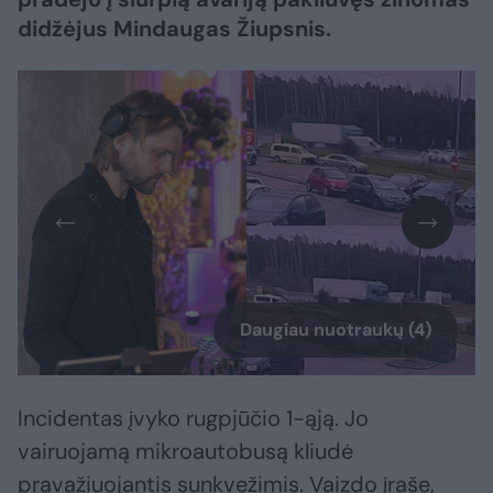
didžėjus Mindaugas Žiupsnis.
Daugiau nuotraukų (4)
Incidentas įvyko rugpjūčio 1-ąją. Jo
vairuojamą mikroautobusą kliudė
pravažiuojantis sunkvežimis. Vaizdo įraše,