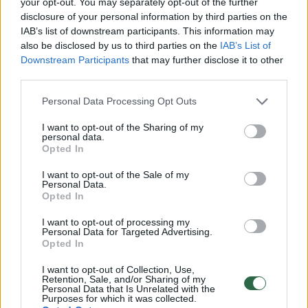
your opt-out. You may separately opt-out of the further
disclosure of your personal information by third parties on the
IAB’s list of downstream participants. This information may
also be disclosed by us to third parties on the
IAB’s List of
Downstream Participants
that may further disclose it to other
third parties.
10 metų dėtas euras prie euro, daug ko
atsisakant, daug ką aukojant. Ir per akimirką
Personal Data Processing Opt Outs
viskas dingo.
I want to opt-out of the Sharing of my
personal data.
Opted In
Bet verkti nelabai turiu teisės – namie laukia
I want to opt-out of the Sale of my
Personal Data.
šeima, keturi mano mažamečiai vaikai. Su jų,
Opted In
žmonos, artimųjų pagalba tikrai ir atsistosiu
I want to opt-out of processing my
ant kojų, o su jumis būtų greičiau ir lengviau.
Personal Data for Targeted Advertising.
Opted In
I want to opt-out of Collection, Use,
Retention, Sale, and/or Sharing of my
Personal Data that Is Unrelated with the
Purposes for which it was collected.