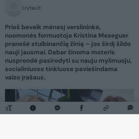
Lrytas.lt
Prieš beveik mėnesį verslininkė,
nuomonės formuotoja Kristina Meseguer
pranešė stulbinančią žinią – jos širdį šildo
nauji jausmai. Dabar žinoma moteris
nusprendė pasirodyti su nauju mylimuoju,
socialiniuose tinkluose paviešindama
vaizo įrašaus.