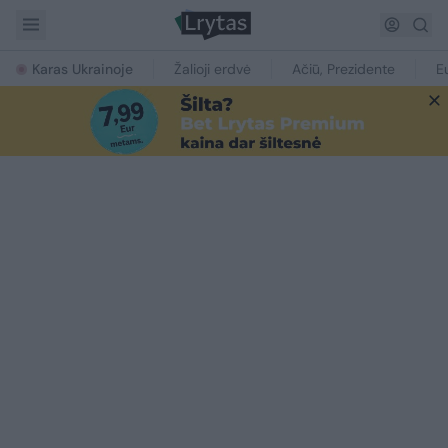
Karas Ukrainoje
Žalioji erdvė
Ačiū, Prezidente
E