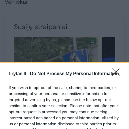
Velniškai.
Susiję straipsniai
Lrytas.lt -
Do Not Process My Personal Information
If you wish to opt-out of the sale, sharing to third parties, or
processing of your personal or sensitive information for
Pėsčiųjų perėjoje Šiauliuose
Girta mo
targeted advertising by us, please use the below opt-out
automobilis partrenkė
senu rus
section to confirm your selection. Please note that after your
nepilnametį
rėžėsi į
opt-out request is processed you may continue seeing
interest-based ads based on personal information utilized by
us or personal information disclosed to third parties prior to