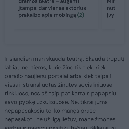
dramos teatre – auganti
Miltinio
įtampa: dar vienas aktorius
nutraukė 
prakalbo apie mobingą
(2)
įvykių ve
Ir šiandien man skauda teatrą. Skauda truputį
labiau nei tiems, kurie žino tik tiek, kiek
parašo naujienų portalai arba kiek telpa į
viešai ištransliuotas žinutes socialiniuose
tinkluose, nes aš taip pat kartais papapsiu
savo pypkę užkulisiuose. Ne, tikrai jums
nepapasakosiu to, ko manęs prašė
nepasakoti, ne už ilgą liežuvį mane žmonės
gerbia ir manimi pasitiki, tačiau, išklausiusi