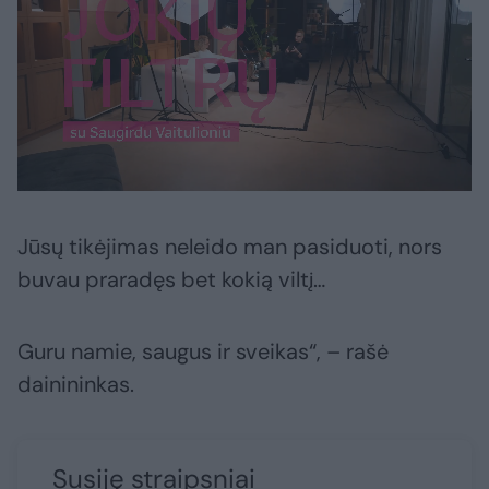
Jūsų tikėjimas neleido man pasiduoti, nors
buvau praradęs bet kokią viltį…
Guru namie, saugus ir sveikas“, – rašė
dainininkas.
Susiję straipsniai