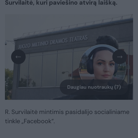
Survilaitė, kuri paviešino atvirą laišką.
Daugiau nuotraukų (7)
R. Survilaitė mintimis pasidalijo socialiniame
tinkle „Facebook“.