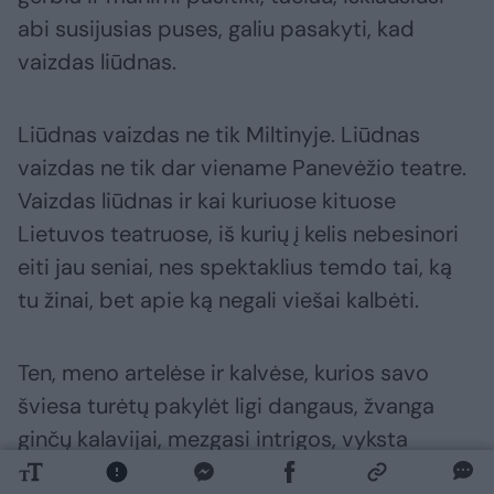
abi susijusias puses, galiu pasakyti, kad
vaizdas liūdnas.
Liūdnas vaizdas ne tik Miltinyje. Liūdnas
vaizdas ne tik dar viename Panevėžio teatre.
Vaizdas liūdnas ir kai kuriuose kituose
Lietuvos teatruose, iš kurių į kelis nebesinori
eiti jau seniai, nes spektaklius temdo tai, ką
tu žinai, bet apie ką negali viešai kalbėti.
Ten, meno artelėse ir kalvėse, kurios savo
šviesa turėtų pakylėt ligi dangaus, žvanga
ginčų kalavijai, mezgasi intrigos, vyksta
išdavystės, tarpsta apkalbos, rezgasi slapti