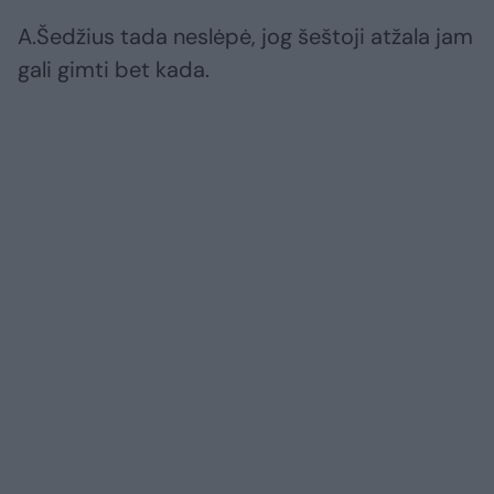
A.Šedžius tada neslėpė, jog šeštoji atžala jam
gali gimti bet kada.