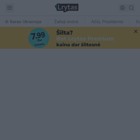
Karas Ukrainoje
Žalioji erdvė
Ačiū, Prezidente
E