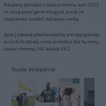
Naujienų portalas
Lrytas
primena, kad 2022
m. kovą porai gimė mergytė, kuriai jie
nusprendė suteikti Adrianos vardą.
Apie į pasaulį atkeliausiančią antrąją jųdviejų
su Erdvile atžalą vyras prakalbo dar tų metų
sausio mėnesį LNK laidoje KK2.
Susiję straipsniai