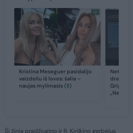
Kristina Meseguer pasidalijo
Netylant 
vaizdeliu iš lovos: šalia –
dramos t
naujas mylimasis
(5)
Grigaliūn
„Negaliu
Ši žinia pradžiugino ir R. Kirilkino gerbėjus,