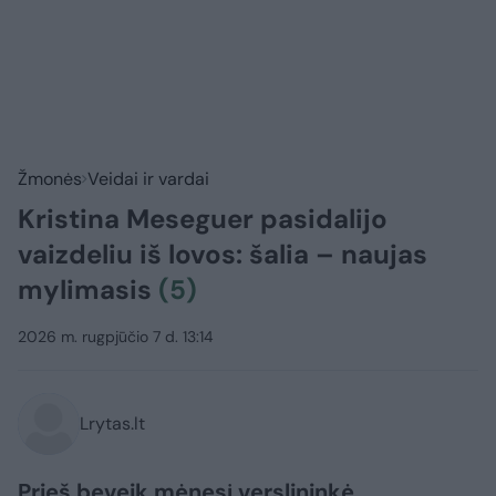
Žmonės
Veidai ir vardai
Kristina Meseguer pasidalijo
vaizdeliu iš lovos: šalia – naujas
mylimasis
(5)
2026 m. rugpjūčio 7 d. 13:14
Lrytas.lt
Prieš beveik mėnesį verslininkė,