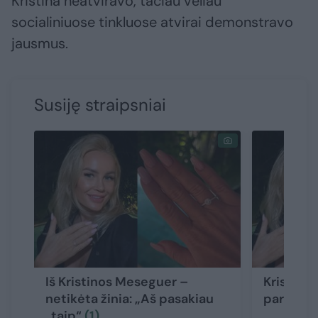
Kristina neatviravo, tačiau vėliau
socialiniuose tinkluose atvirai demonstravo
jausmus.
Susiję straipsniai
Iš Kristinos Meseguer –
Kristina
netikėta žinia: „Aš pasakiau
parodė n
„taip“
(1)