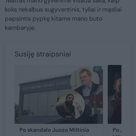
Teatras mano gyvenime visada šalia, kaip
koks nekalbus sugyventinis, tyliai ir mąsliai
papsintis pypkę kitame mano buto
kambaryje.
Susiję straipsniai
Po skandalo Juozo Miltinio
Po „Makb