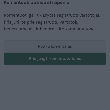
Komentuoti po šiuo straipsniu
Komentuoti gali tik Lrytas registruoti vartotojai.
Prisijunkite prie registruotų vartotojų
bendruomenės ir bendraukite komentaruose!
Rodyti komentarus
Prisijungti komentatoriams