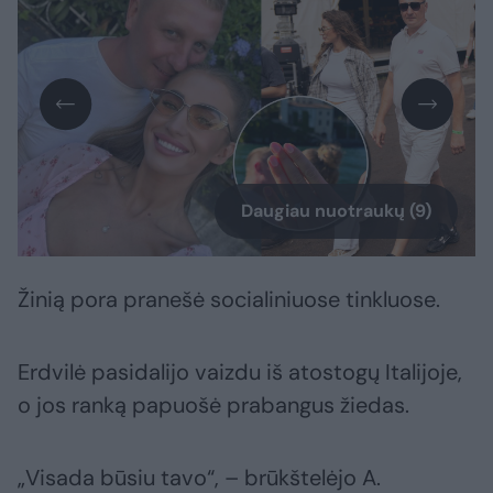
Daugiau nuotraukų (9)
Žinią pora pranešė socialiniuose tinkluose.
Erdvilė pasidalijo vaizdu iš atostogų Italijoje,
o jos ranką papuošė prabangus žiedas.
„Visada būsiu tavo“, – brūkštelėjo A.