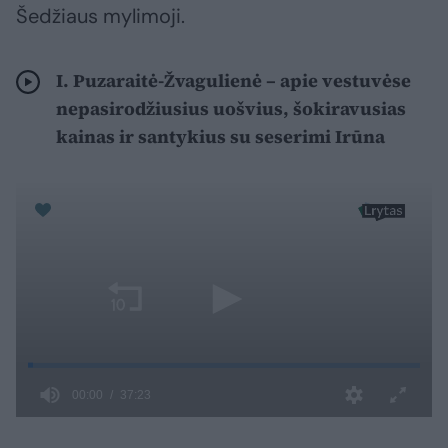
Šedžiaus mylimoji.
I. Puzaraitė-Žvagulienė – apie vestuvėse
nepasirodžiusius uošvius, šokiravusias
kainas ir santykius su seserimi Irūna