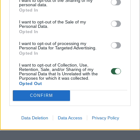
I want to opt-out of the Sharing of my
personal data.
Komentuoti po šiuo straipsniu
Opted In
I want to opt-out of the Sale of my
Komentuoti gali tik Lrytas registruoti vartotojai.
Personal Data.
Prisijunkite prie registruotų vartotojų
Opted In
bendruomenės ir bendraukite komentaruose!
I want to opt-out of processing my
Personal Data for Targeted Advertising.
Opted In
Rodyti komentarus
I want to opt-out of Collection, Use,
Retention, Sale, and/or Sharing of my
Personal Data that Is Unrelated with the
Prisijungti komentatoriams
Purposes for which it was collected.
Opted Out
CONFIRM
Data Deletion
Data Access
Privacy Policy