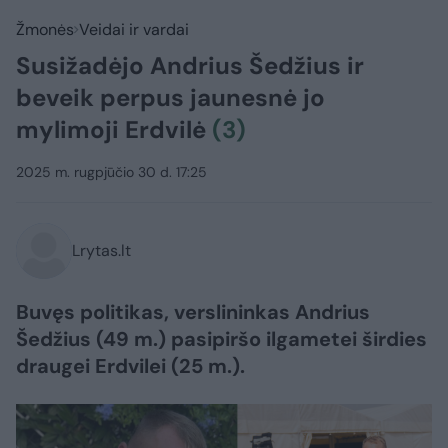
Žmonės
Veidai ir vardai
Susižadėjo Andrius Šedžius ir
beveik perpus jaunesnė jo
mylimoji Erdvilė
(3)
2025 m. rugpjūčio 30 d. 17:25
Lrytas.lt
Buvęs politikas, verslininkas Andrius
Šedžius (49 m.) pasipiršo ilgametei širdies
draugei Erdvilei (25 m.).