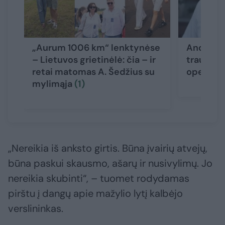
„Aurum 1006 km“ lenktynėse
Andrius 
– Lietuvos grietinėlė: čia – ir
traumą: a
retai matomas A. Šedžius su
operacij
mylimąja
(1)
„Nereikia iš anksto girtis. Būna įvairių atvejų,
būna paskui skausmo, ašarų ir nusivylimų. Jo
nereikia skubinti“, – tuomet rodydamas
pirštu į dangų apie mažylio lytį kalbėjo
verslininkas.