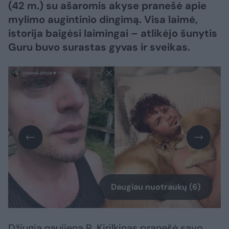
(42 m.) su ašaromis akyse pranešė apie
mylimo augintinio dingimą. Visa laimė,
istorija baigėsi laimingai – atlikėjo šunytis
Guru buvo surastas gyvas ir sveikas.
Daugiau nuotraukų (6)
Džiugią naujieną R. Kirilkinas pranešė savo