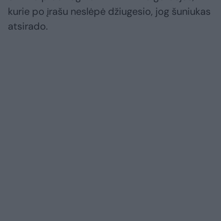
kurie po įrašu neslėpė džiugesio, jog šuniukas
atsirado.