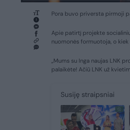
Pora buvo priversta pirmoji pal
Apie patirtį projekte socialin
nuomonės formuotoja, o kiek v
„Mums su Inga naujas LNK proj
palaikėte! Ačiū LNK už kvietim
Susiję straipsniai