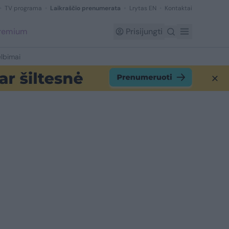
TV programa
Laikraščio prenumerata
Lrytas EN
Kontaktai
Premium
Prisijungti
lbimai