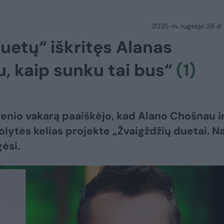
2025 m. rugsėjo 29 d.
duetų“ iškritęs Alanas
 kaip sunku tai bus“
(1)
nio vakarą paaiškėjo, kad Alano Chošnau i
olytės kelias projekte „Žvaigždžių duetai. N
ėsi.