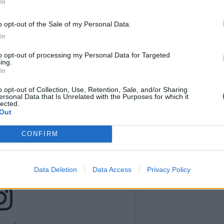
In
V kameras ir dėmesį. O tai, kad mes iškritome pirm
dismentų – linkiu jai sėkmės ir toliau mylėti MUZIK
o opt-out of the Sale of my Personal Data.
In
to opt-out of processing my Personal Data for Targeted
ing.
In
o opt-out of Collection, Use, Retention, Sale, and/or Sharing
ersonal Data that Is Unrelated with the Purposes for which it
lected.
Out
CONFIRM
Data Deletion
Data Access
Privacy Policy