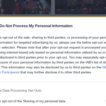
„Žvaigždžių
Paskutinė
duetuose“ – emocijų
„Žvaigždžių
Do Not Process My Personal Information
pliūpsnis: scenoje T.
duetuose“ likusi
Kanapeckas
pora: „Kodėl prie visų
to opt-out of the sale, sharing to third parties, or processing of your per
nesulaikė ašarų
sakei, kad manęs
formation for targeted advertising by us, please use the below opt-out s
nemyli?“
r selection. Please note that after your opt-out request is processed y
eing interest-based ads based on personal information utilized by us or
disclosed to third parties prior to your opt-out. You may separately opt-
losure of your personal information by third parties on the IAB’s list of
. This information may also be disclosed by us to third parties on the
IA
Participants
that may further disclose it to other third parties.
 toks didelis, kad aš net nenumaniau, kaip sunku t
edainuojančiam žmogui. Ir aš labai didžiuojuosi In
l Data Processing Opt Outs
o opt-out of the Sharing of my personal data.