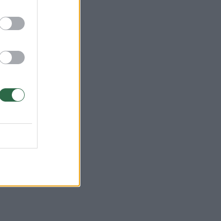
i,
Ą“,