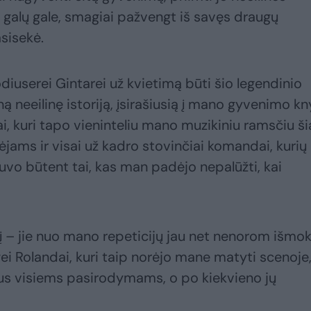
, galų gale, smagiai pažvengt iš savęs draugų
sisekė.
odiuserei Gintarei už kvietimą būti šio legendinio
ą neeilinę istoriją, įsirašiusią į mano gyvenimo kn
ai, kuri tapo vieninteliu mano muzikiniu ramsčiu š
jams ir visai už kadro stovinčiai komandai, kurių
vo būtent tai, kas man padėjo nepalūžti, kai
tį – jie nuo mano repeticijų jau net nenorom išmo
ei Rolandai, kuri taip norėjo mane matyti scenoje,
mus visiems pasirodymams, o po kiekvieno jų