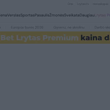
Orai
Lrytas.tv
Horoskopai
iena
Verslas
Sportas
Pasaulis
Žmonės
Sveikata
Daugiau
Lrytas 
e
Europos burės 2026
Gyvenu, ne skrolinu
Darbo ske