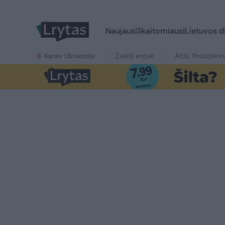
Naujausi
Skaitomiausi
Lietuvos d
Karas Ukrainoje
Žalioji erdvė
Ačiū, Prezident