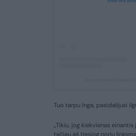
View this pos
A post shared by Alanas 
Tuo tarpu Inga, pasidalijusi il
„Tikiu, jog kiekvienas einantis
tačiau aš tiesiog noriu linksm