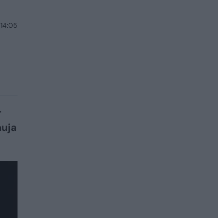
 14:05
r
auja