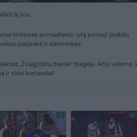
ikti šį šou.
iuose tinkluose pirmadienio rytą pirmoji prabilo
ėliau pasisakė ir dainininkas.
ektas „Žvaigždžių duetai“ baigėsi. Ačiū visiems, 
ą ir visai komandai!