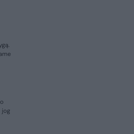
ygą.
iame
ko
 jog