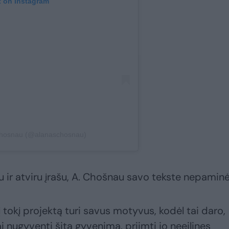
t on Instagram
Chosnau (@alanaschosnau)
gu ir atviru įrašu, A. Chošnau savo tekste nepaminė
 į tokį projektą turi savus motyvus, kodėl tai daro,
ai nugyventi šitą gyvenimą, priimti jo neeilines