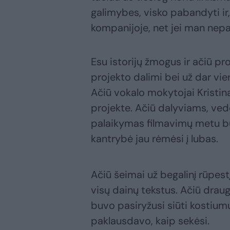
galimybes, visko pabandyti ir
kompanijoje, net jei man nepa
Esu istorijų žmogus ir ačiū pr
projekto dalimi bei už dar vien
Ačiū vokalo mokytojai Kristin
projekte. Ačiū dalyviams, vedė
palaikymas filmavimų metu bu
kantrybė jau rėmėsi į lubas.
Ačiū šeimai už begalinį rūpes
visų dainų tekstus. Ačiū draug
buvo pasiryžusi siūti kostiu
paklausdavo, kaip sekėsi.