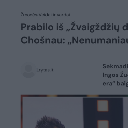
Žmonės
Veidai ir vardai
Prabilo iš „Žvaigždžių 
Chošnau: „Nenumaniau,
Sekmadie
Lrytas.lt
Ingos Žu
era“ baig