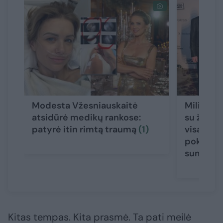
Modesta Vžesniauskaitė
Milijardi
atsidūrė medikų rankose:
su žmona
patyrė itin rimtą traumą
(1)
visą elit
pokylį: s
suma
Kitas tempas. Kita prasmė. Ta pati meilė