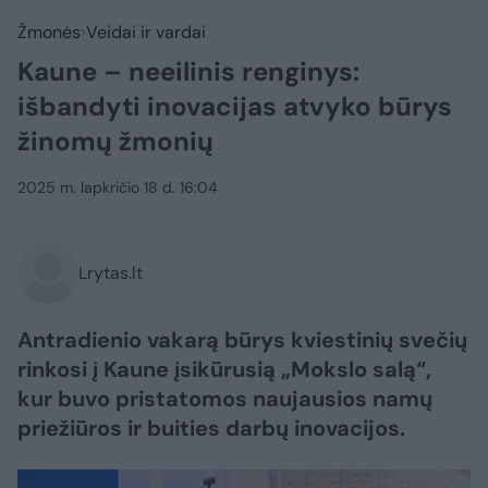
Žmonės
Veidai ir vardai
Kaune – neeilinis renginys:
išbandyti inovacijas atvyko būrys
žinomų žmonių
2025 m. lapkričio 18 d. 16:04
Lrytas.lt
Antradienio vakarą būrys kviestinių svečių
rinkosi į Kaune įsikūrusią „Mokslo salą“,
kur buvo pristatomos naujausios namų
priežiūros ir buities darbų inovacijos.