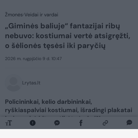
Žmonės
Veidai ir vardai
„Giminės baliuje“ fantazijai ribų
nebuvo: kostiumai vertė atsigręžti,
o šėlionės tęsėsi iki paryčių
2026 m. rugpjūčio 9 d. 10:47
Lrytas.lt
Policininkai, kelio darbininkai,
ryškiaspalviai kostiumai, išradingi plakatai
ir daugybė kitų netikėtų įvaizdžių –
šeštadienį Stakliškėse festivaliautojams
fantazijos tikrai netrūko.