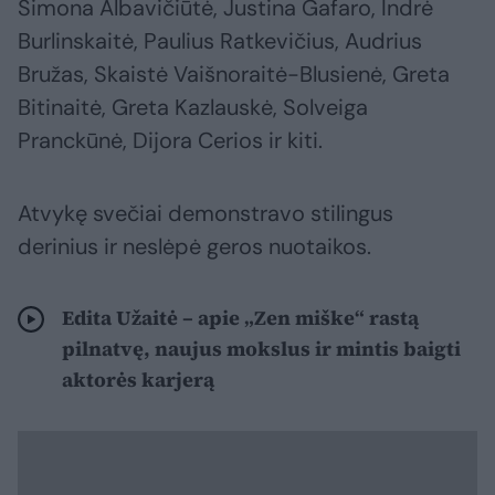
Simona Albavičiūtė, Justina Gafaro, Indrė
Burlinskaitė, Paulius Ratkevičius, Audrius
Bružas, Skaistė Vaišnoraitė-Blusienė, Greta
Bitinaitė, Greta Kazlauskė, Solveiga
Pranckūnė, Dijora Cerios ir kiti.
Atvykę svečiai demonstravo stilingus
derinius ir neslėpė geros nuotaikos.
Edita Užaitė – apie „Zen miške“ rastą
pilnatvę, naujus mokslus ir mintis baigti
aktorės karjerą