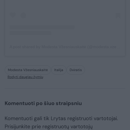
A post shared by Modesta Vžesniauskaitė (@modesta.vzesniauskaite)
Modesta Vžesniauskaitė
Italija
Dviratis
Rodyti daugiau žymių
Komentuoti po šiuo straipsniu
Komentuoti gali tik Lrytas registruoti vartotojai.
Prisijunkite prie registruotų vartotojų