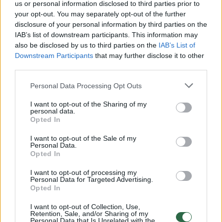
Milijardieriaus žmona M.
us or personal information disclosed to third parties prior to
your opt-out. You may separately opt-out of the further
Vžesniauskaitė leidosi į neeilinę
disclosure of your personal information by third parties on the
kelionę: šalia – retai matomas
IAB’s list of downstream participants. This information may
also be disclosed by us to third parties on the
IAB’s List of
ypatingas vyras
(1)
Downstream Participants
that may further disclose it to other
third parties.
2026 m. rugpjūčio 9 d. 06:26
Personal Data Processing Opt Outs
I want to opt-out of the Sharing of my
Lrytas.lt
personal data.
Opted In
I want to opt-out of the Sale of my
Gyvenimą jau ne vienerius metus
Personal Data.
Jungtinėje Karalystėje kurianti
Opted In
dviratininkė, milijardieriaus Johno
I want to opt-out of processing my
Personal Data for Targeted Advertising.
Caudwello (73 m.) žmona Modesta
Opted In
Vžesniauskaitė (42 m.) leidosi į ypatingą
išvyką.
I want to opt-out of Collection, Use,
Retention, Sale, and/or Sharing of my
Personal Data that Is Unrelated with the