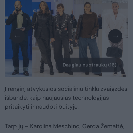
Daugiau nuotraukų (16)
Į renginį atvykusios socialinių tinklų žvaigždės
išbandė, kaip naujausias technologijas
pritaikyti ir naudoti buityje.
Tarp jų – Karolina Meschino, Gerda Žemaitė,