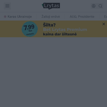
Karas Ukrainoje
Žalioji erdvė
Ačiū, Prezidente
E