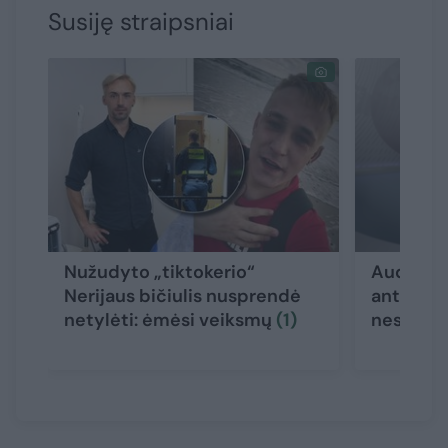
Susiję straipsniai
Nužudyto „tiktokerio“
Audrė K
Nerijaus bičiulis nusprendė
ant sukči
netylėti: ėmėsi veiksmų
(1)
nesekti 