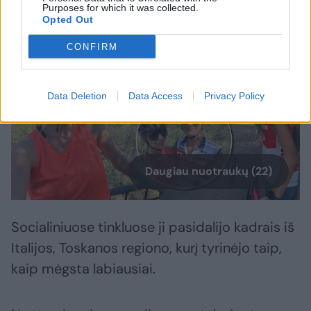
Purposes for which it was collected.
Opted Out
CONFIRM
Data Deletion
Data Access
Privacy Policy
Daugiau nuotraukų (22)
Socialiniuose tinkluose ji pasidalijo kadrais iš
Italijos, Toskanos regiono, kurį tyrinėjo taip,
kaip mėgsta labiausiai.