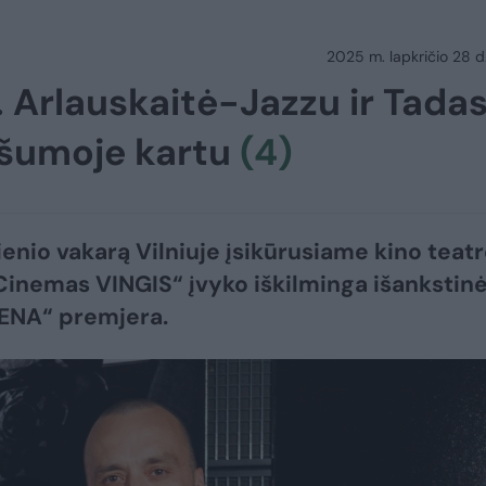
2025 m. lapkričio 28 d.
. Arlauskaitė-Jazzu ir Tada
ešumoje kartu
(4)
enio vakarą Vilniuje įsikūrusiame kino teat
inemas VINGIS“ įvyko iškilminga išankstin
IENA“ premjera.