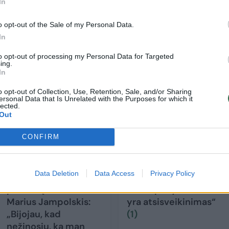
In
nojimų – dar tik vystomas, jis buvo pažymėtas
o opt-out of the Sale of my Personal Data.
.
In
to opt-out of processing my Personal Data for Targeted
ing.
In
o opt-out of Collection, Use, Retention, Sale, and/or Sharing
ersonal Data that Is Unrelated with the Purposes for which it
lected.
Out
CONFIRM
Data Deletion
Data Access
Privacy Policy
Naujame amplua
Mino gyvenime –
pasirodęs aktorius
dideli pokyčiai: „Tai
Marius Jampolskis:
yra atsisveikinimas“
„Bijojau, kad
(1)
nežinosiu, ką man