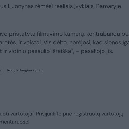
us I. Jonynas rėmėsi realiais įvykiais, Pamaryje
buvo pristatyta filmavimo kamerų, kontrabanda b
etės, ir vaistai. Vis dėlto, norėjosi, kad sienos įg
 ir vidinio pasaulio išraišką“, – pasakojo jis.
s
Rodyti daugiau žymių
uoti vartotojai. Prisijunkite prie registruotų vartotojų
omentaruose!