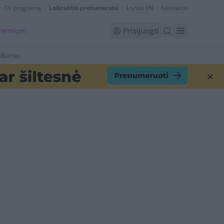
TV programa
Laikraščio prenumerata
Lrytas EN
Kontaktai
Premium
Prisijungti
lbimai