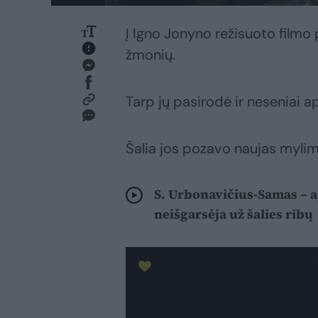
Į Igno Jonyno režisuoto filmo 
žmonių.
Tarp jų pasirodė ir neseniai a
Šalia jos pozavo naujas mylim
S. Urbonavičius-Samas – a
neišgarsėja už šalies ribų