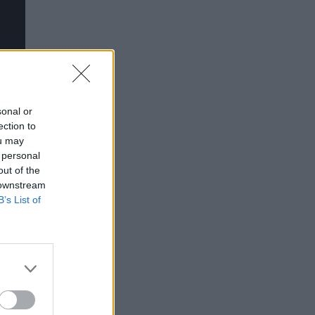
sonal or
ection to
ou may
 personal
out of the
 downstream
B’s List of