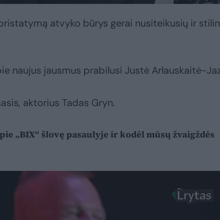
pristatymą atvyko būrys gerai nusiteikusių ir stili
pie naujus jausmus prabilusi Justė Arlauskaitė-Ja
asis, aktorius Tadas Gryn.
pie „BIX“ šlovę pasaulyje ir kodėl mūsų žvaigždės