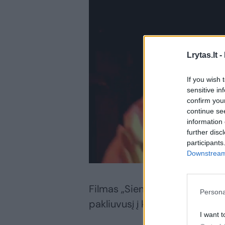
Lrytas.lt -
If you wish 
sensitive in
confirm you
continue se
information 
further disc
participants
Downstream 
Filmas „Siena“ – psichologinis 
Persona
pakliuvusį į kontrabandininkų t
I want t