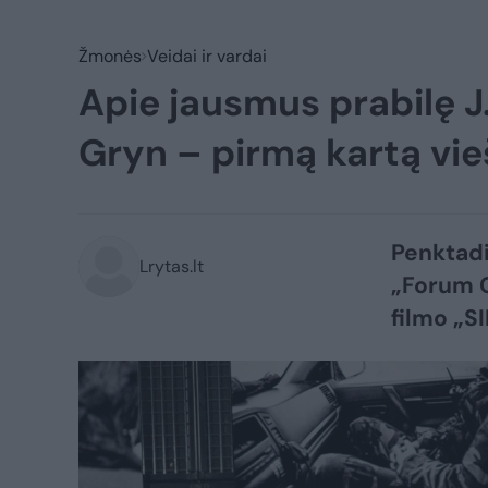
Žmonės
Veidai ir vardai
Apie jausmus prabilę J
Gryn – pirmą kartą vi
Penktadi
Lrytas.lt
„Forum C
filmo „S