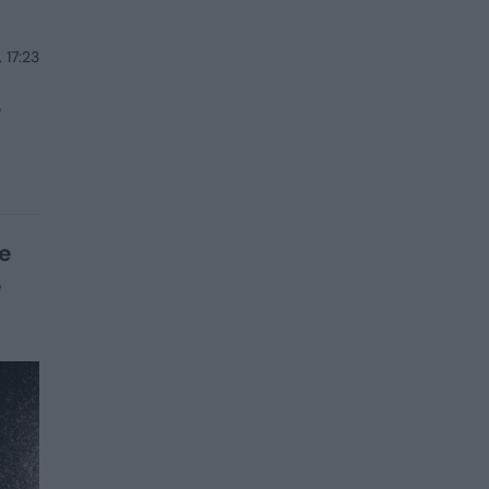
 17:23
s
re
ė