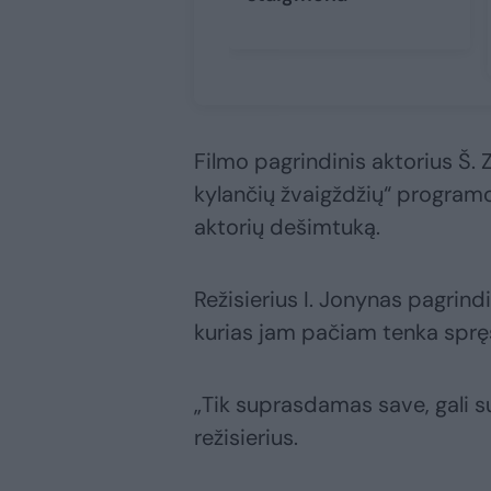
Filmo pagrindinis aktorius Š. 
kylančių žvaigždžių“ programo
aktorių dešimtuką.
Režisierius I. Jonynas pagrindi
kurias jam pačiam tenka spręs
„Tik suprasdamas save, gali sup
režisierius.