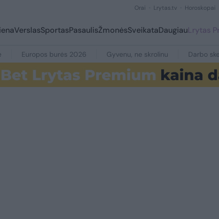
Orai
Lrytas.tv
Horoskopai
iena
Verslas
Sportas
Pasaulis
Žmonės
Sveikata
Daugiau
Lrytas 
e
Europos burės 2026
Gyvenu, ne skrolinu
Darbo ske