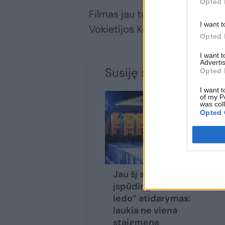
Opted 
Filmas jau turi keletą apdova
I want t
Vokietijos Kotbuso festivalyje
Opted 
I want 
Advertis
Susiję straipsniai
Opted 
I want t
of my P
was col
Opted 
Jau šį sekmadienį –
įspūdingas „Vilniaus
ledo“ atidarymas:
laukia ne viena
staigmena