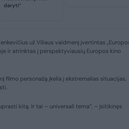
daryti“
Zenkevičius už Viliaus vaidmenį įvertintas „Europo
je ir atrinktas į perspektyviausių Europos kino
nį filmo personažą įkelia į ekstremalias situacijas,
ti.
rasti kitą. Ir tai – universali tema“, – įsitikinęs