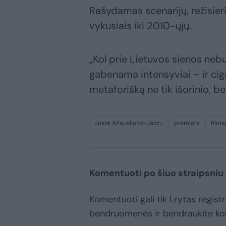
Rašydamas scenarijų, režisieri
vykusiais iki 2010-ųjų.
„Kol prie Lietuvos sienos ne
gabenama intensyviai – ir cigar
metaforišką ne tik išorinio, bet
Justė Arlauskaitė-Jazzu
premjera
filma
Komentuoti po šiuo straipsniu
Komentuoti gali tik Lrytas registr
bendruomenės ir bendraukite k