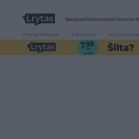
Naujausi
Skaitomiausi
Lietuvos d
Karas Ukrainoje
Žalioji erdvė
Ačiū, Prezident