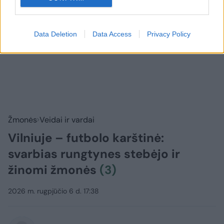
Data Deletion
Data Access
Privacy Policy
Žmonės
Veidai ir vardai
Vilniuje – futbolo karštinė:
svarbias rungtynes stebėjo ir
žinomi žmonės
(3)
2026 m. rugpjūčio 6 d. 17:38