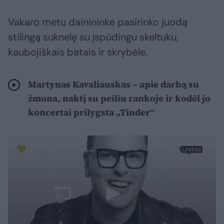
Vakaro metu dainininkė pasirinko juodą
stilingą suknelę su įspūdingu skeltuku,
kaubojiškais batais ir skrybėle.
Martynas Kavaliauskas – apie darbą su
žmona, naktį su peiliu rankoje ir kodėl jo
koncertai prilygsta „Tinder“