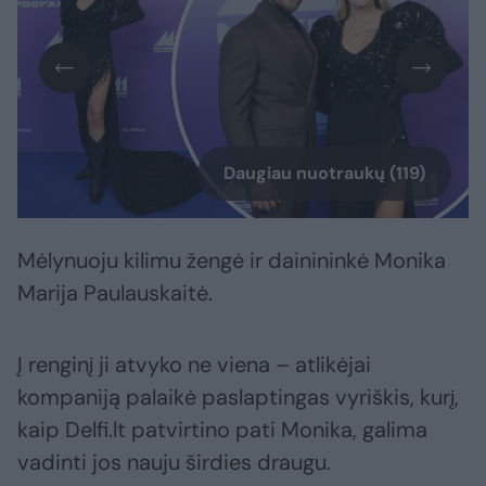
Daugiau nuotraukų (119)
Mėlynuoju kilimu žengė ir dainininkė Monika
Marija Paulauskaitė.
Į renginį ji atvyko ne viena – atlikėjai
kompaniją palaikė paslaptingas vyriškis, kurį,
kaip Delfi.lt patvirtino pati Monika, galima
vadinti jos nauju širdies draugu.