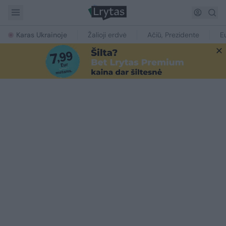
Karas Ukrainoje
Žalioji erdvė
Ačiū, Prezidente
E