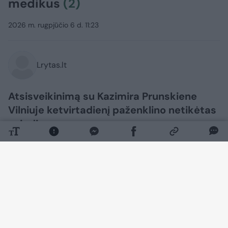
medikus
(2)
2026 m. rugpjūčio 6 d. 11:23
Lrytas.lt
Atsisveikinimą su Kazimira Prunskiene
Vilniuje ketvirtadienį paženklino netikėtas
sujudimas.