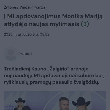
Žmonės
Veidai ir vardai
Į M1 apdovanojimus Moniką Mariją
atlydėjo naujas mylimasis
(3)
2025 m. gruodžio 5 d. 08:52
Lrytas.lt
Trečiadienį Kauno „Žalgirio“ arenoje
nugriaudėję M1 apdovanojimai subūrė būrį
ryškiausių pramogų pasaulio žvaigždžių.