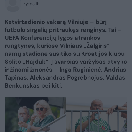
Lrytas.lt
Ketvirtadienio vakarą Vilniuje – būrį
futbolo sirgalių pritraukęs renginys. Tai –
UEFA Konferencijų lygos atrankos
rungtynės, kuriose Vilniaus „Žalgiris“
namų stadione susitiko su Kroatijos klubu
Splito „Hajduk“. Į svarbias varžybas atvyko
ir žinomi žmonės – Inga Ruginienė, Andrius
Tapinas, Aleksandras Pogrebnojus, Valdas
Benkunskas bei kiti.