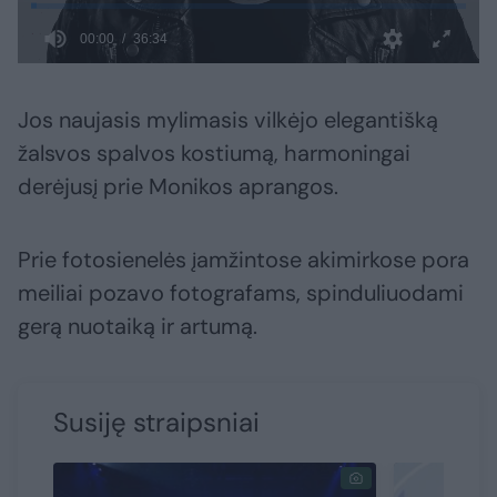
Jos naujasis mylimasis vilkėjo elegantišką
žalsvos spalvos kostiumą, harmoningai
derėjusį prie Monikos aprangos.
Prie fotosienelės įamžintose akimirkose pora
meiliai pozavo fotografams, spinduliuodami
gerą nuotaiką ir artumą.
Susiję straipsniai