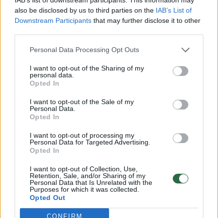
Mylimiausias influenceris
also be disclosed by us to third parties on the
IAB’s List of
Downstream Participants
that may further disclose it to other
third parties.
Komentuoti po šiuo straipsniu
Personal Data Processing Opt Outs
I want to opt-out of the Sharing of my
Komentuoti gali tik Lrytas registruoti vartotojai.
personal data.
Opted In
Prisijunkite prie registruotų vartotojų
bendruomenės ir bendraukite komentaruose!
I want to opt-out of the Sale of my
Personal Data.
Opted In
Rodyti komentarus
I want to opt-out of processing my
Personal Data for Targeted Advertising.
Opted In
Prisijungti komentatoriams
I want to opt-out of Collection, Use,
Retention, Sale, and/or Sharing of my
Personal Data that Is Unrelated with the
Purposes for which it was collected.
Opted Out
CONFIRM