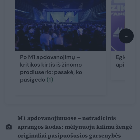
→
Po M1 apdovanojimų –
Eglė Jak
kritikos kirtis iš žinomo
apie nau
prodiuserio: pasakė, ko
pasigedo
(1)
M1 apdovanojimuose – netradicinis
aprangos kodas: mėlynuoju kilimu žengė
originaliai pasipuošusios garsenybės