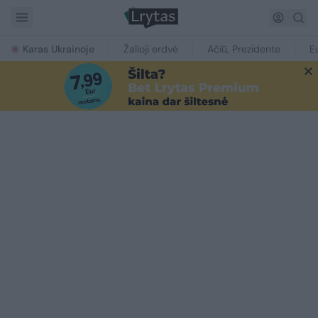
Karas Ukrainoje
Žalioji erdvė
Ačiū, Prezidente
E