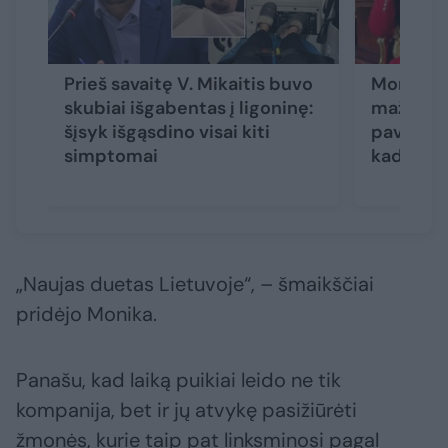
Prieš savaitę V. Mikaitis buvo
Monika F
skubiai išgabentas į ligoninę:
mažiau vi
šįsyk išgąsdino visai kiti
paviešino
simptomai
kadrą
(5
„Naujas duetas Lietuvoje“, – šmaikščiai
pridėjo Monika.
Panašu, kad laiką puikiai leido ne tik
kompanija, bet ir jų atvykę pasižiūrėti
žmonės, kurie taip pat linksminosi pagal