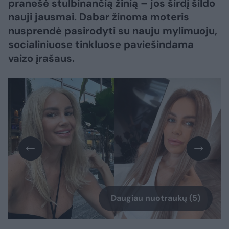
pranešė stulbinančią žinią – jos širdį šildo
nauji jausmai. Dabar žinoma moteris
nusprendė pasirodyti su nauju mylimuoju,
socialiniuose tinkluose paviešindama
vaizo įrašaus.
Daugiau nuotraukų (5)