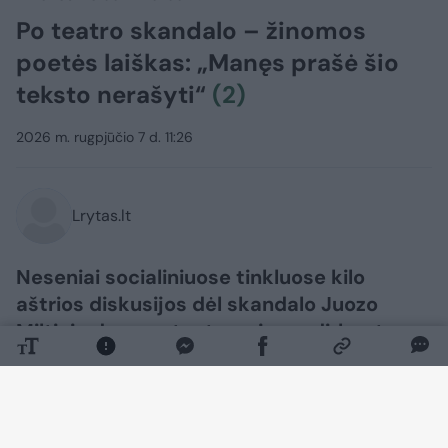
Po teatro skandalo – žinomos
poetės laiškas: „Manęs prašė šio
teksto nerašyti“
(2)
2026 m. rugpjūčio 7 d. 11:26
Lrytas.lt
Neseniai socialiniuose tinkluose kilo
aštrios diskusijos dėl skandalo Juozo
Miltinio dramos teatre – jame dirbantys
aktoriai prabilo apie galimą mobingą.
Dabar šia tema pasisakė poetė Rūta
Survilaitė, kuri paviešino atvirą laišką.