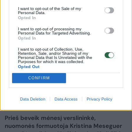
I want to opt-out of the Sale of my
Personal Data.
Opted In
I want to opt-out of processing my
Personal Data for Targeted Advertising.
Žmonės
Veidai ir vardai
Opted In
Kristina Meseguer pasidalijo
I want to opt-out of Collection, Use,
vaizdeliu iš lovos: šalia – naujas
Retention, Sale, and/or Sharing of my
Personal Data that Is Unrelated with the
Purposes for which it was collected.
mylimasis
(5)
Opted Out
2026 m. rugpjūčio 7 d. 13:14
CONFIRM
Data Deletion
Data Access
Privacy Policy
Lrytas.lt
Prieš beveik mėnesį verslininkė,
nuomonės formuotoja Kristina Meseguer