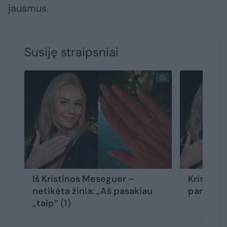
jausmus.
Susiję straipsniai
Iš Kristinos Meseguer –
Kristina
netikėta žinia: „Aš pasakiau
parodė n
„taip“
(1)