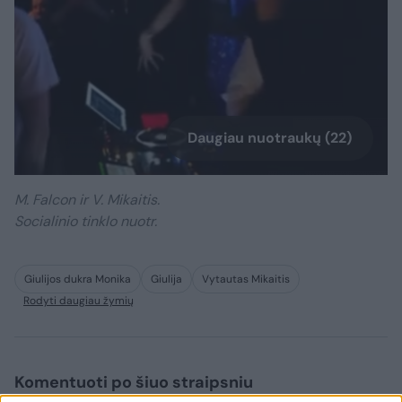
Daugiau nuotraukų (22)
M. Falcon ir V. Mikaitis.
Socialinio tinklo nuotr.
Giulijos dukra Monika
Giulija
Vytautas Mikaitis
Rodyti daugiau žymių
Komentuoti po šiuo straipsniu