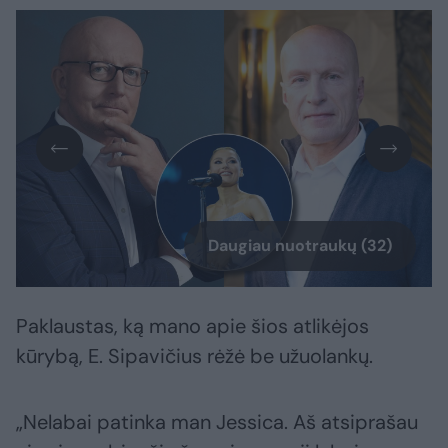
Daugiau nuotraukų (32)
Paklaustas, ką mano apie šios atlikėjos
kūrybą, E. Sipavičius rėžė be užuolankų.
„Nelabai patinka man Jessica. Aš atsiprašau