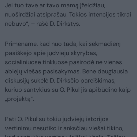
Jei tuo tave ar tavo mamą įžeidžiau,
nuoširdžiai atsiprašau. Tokios intencijos tikrai
nebuvo“, – rašė D. Dirkstys.
Primename, kad nuo tada, kai sekmadienį
paaiškėjo apie jųdviejų skyrybas,
socialiniuose tinkluose pasirodė ne vienas
abiejų viešas pasisakymas. Bene daugiausia
diskusijų sukėlė D. Dirksčio pareiškimas,
kuriuo santykius su O. Pikul jis apibūdino kaip
„projektą“.
Pati O. Pikul su tokiu jųdviejų istorijos
vertinimu nesutiko ir anksčiau viešai tikino,