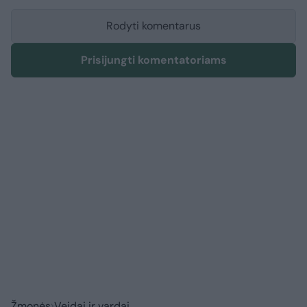
Rodyti komentarus
Prisijungti komentatoriams
Žmonės
Veidai ir vardai