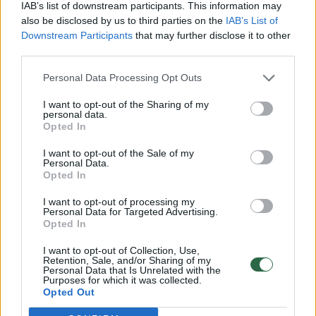
IAB’s list of downstream participants. This information may
also be disclosed by us to third parties on the
IAB’s List of
Downstream Participants
that may further disclose it to other
third parties.
Personal Data Processing Opt Outs
I want to opt-out of the Sharing of my
personal data.
Opted In
Daugiau nuotraukų (19)
I want to opt-out of the Sale of my
Personal Data.
Opted In
Ketvirtadienį D. Dirkstys savo „Instagram“
I want to opt-out of processing my
Personal Data for Targeted Advertising.
paskyroje paviešino žinutę, kurią išsiuntė O.
Opted In
Pikul.
I want to opt-out of Collection, Use,
Retention, Sale, and/or Sharing of my
Personal Data that Is Unrelated with the
Purposes for which it was collected.
Pasirodo, dėl vieno savo poelgio vyras
Opted Out
nusprendė atsiprašyti buvusios mylimosios.