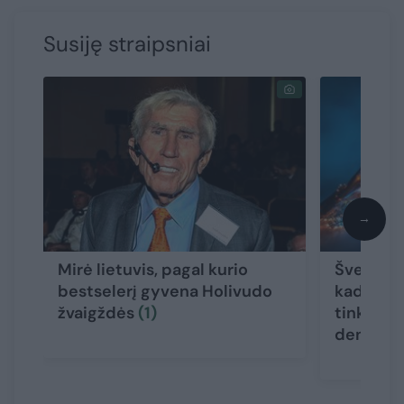
Susiję straipsniai
→
Mirė lietuvis, pagal kurio
Šventini
bestselerį gyvena Holivudo
kadras s
žvaigždės
(1)
tinklus:
dengė t