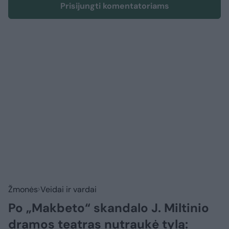
Prisijungti komentatoriams
Žmonės
Veidai ir vardai
Po „Makbeto“ skandalo J. Miltinio
dramos teatras nutraukė tylą: