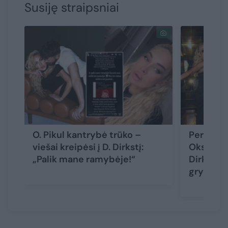
Susiję straipsniai
O. Pikul kantrybė trūko –
Peržiūrėję
viešai kreipėsi į D. Dirkstį:
Oksaną P
„Palik mane ramybėje!“
Dirkstys
grybas“