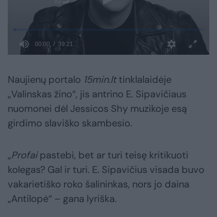
Naujienų portalo
15min.lt
tinklalaidėje
„Valinskas žino“, jis antrino E. Sipavičiaus
nuomonei dėl Jessicos Shy muzikoje esą
girdimo slaviško skambesio.
„
Profai
pastebi, bet ar turi teisę kritikuoti
kolegas? Gal ir turi. E. Sipavičius visada buvo
vakarietiško roko šalininkas, nors jo daina
„Antilopė“ – gana lyriška.