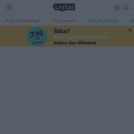
Karas Ukrainoje
Žalioji erdvė
Ačiū, Prezidente
E