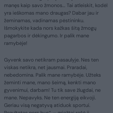
manęs kaip savo žmonos... Tai atleiskit, kodėl
yra ieškomas mano draugas? Dabar jau ir
žeminamas, vadinamas pėstininku.
Išmokykite kada nors kažkas šitą žmogų
pagarbos ir dėkingumo. Ir palik mane
ramybėje!
Gyvenk savo netikram pasaulyje. Nes ten
viskas netikra, net jausmai. Praradai,
nebedomina. Palik mane ramybėje. Užteks
žeminti mane, mano šeimą, kenkti mano
gyvenimui, darbam! Tu tik save žlugdai, ne
mane. Nepavyks. Ne ten energiją eikvoji.
Geriau visą negatyvą atiduok sportui.
Rezultatas nors bus“, – griežtai rašė ji.