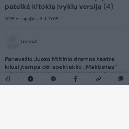
pateikė kitokią įvykių versiją
(4)
2026 m. rugpjūčio 6 d. 10:05
Lrytas.lt
Panevėžio Juozo Miltinio dramos teatre
kilusi įtampa dėl spektaklio „Makbetas“
atšaukimo neslūgsta. Po viešai išsakytos
režisieriaus Aleksandro Špilevojaus ir
pagrindinį vaidmenį kūrusio aktoriaus
Tado Gryn kritikos savo poziciją
ketvirtadienį nusprendė išdėstyti ir teatro
vadovybė.