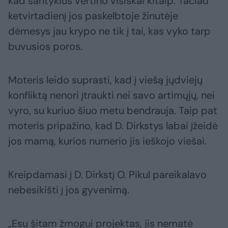
kad santykius vertino visiškai kitaip. Tačiau
ketvirtadienį jos paskelbtoje žinutėje
dėmesys jau krypo ne tik į tai, kas vyko tarp
buvusios poros.
Moteris leido suprasti, kad į viešą jųdviejų
konfliktą nenori įtraukti nei savo artimųjų, nei
vyro, su kuriuo šiuo metu bendrauja. Taip pat
moteris pripažino, kad D. Dirkstys labai įžeidė
jos mamą, kurios numerio jis ieškojo viešai.
Kreipdamasi į D. Dirkstį O. Pikul pareikalavo
nebesikišti į jos gyvenimą.
„Esu šitam žmogui projektas, jis nematė