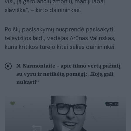
visų ją gerbiančių žmonių, man ji labai
slaviška“, – kirto dainininkas.
Po šių pasisakymų nusprendė pasisakyti
televizijos laidų vedėjas Arūnas Valinskas,
kuris kritikos turėjo kitai šalies dainininkei.
N. Narmontaitė – apie filmo vertą pažintį
su vyru ir netikėtą pomėgį: „Koją gali
nukąsti“