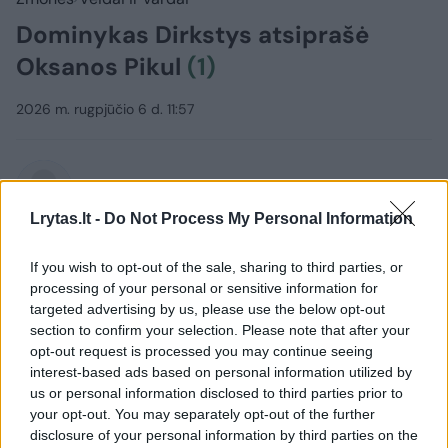
Dominykas Dirkstys atsiprašė
Oksanos Pikul
(1)
2026 m. rugpjūčio 6 d. 11:57
Lrytas.lt
Lrytas.lt -
Do Not Process My Personal Information
Vizažistės, verslininkės Oksanos Pikul (42
If you wish to opt-out of the sale, sharing to third parties, or
m.) ir kovotojo Dominyko Dirksčio (24 m.)
processing of your personal or sensitive information for
skyrybos ir po jų kilęs konfliktas kasdien
targeted advertising by us, please use the below opt-out
įgauna vis naujų spalvų. Pora vienas kitam
section to confirm your selection. Please note that after your
opt-out request is processed you may continue seeing
negailėjo aštrių žodžių, tačiau panašu, kad
interest-based ads based on personal information utilized by
drama pamažu slūgsta.
us or personal information disclosed to third parties prior to
your opt-out. You may separately opt-out of the further
disclosure of your personal information by third parties on the