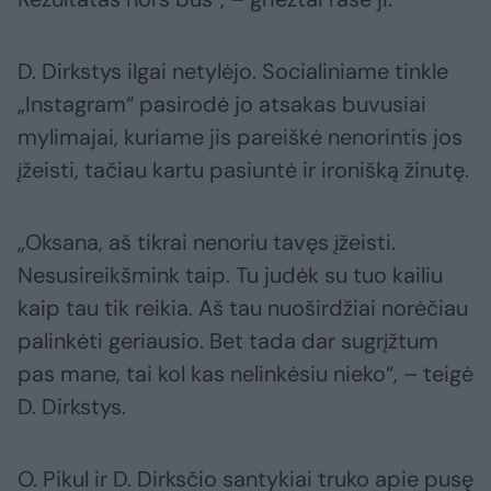
D. Dirkstys ilgai netylėjo. Socialiniame tinkle
„Instagram“ pasirodė jo atsakas buvusiai
mylimajai, kuriame jis pareiškė nenorintis jos
įžeisti, tačiau kartu pasiuntė ir ironišką žinutę.
„Oksana, aš tikrai nenoriu tavęs įžeisti.
Nesusireikšmink taip. Tu judėk su tuo kailiu
kaip tau tik reikia. Aš tau nuoširdžiai norėčiau
palinkėti geriausio. Bet tada dar sugrįžtum
pas mane, tai kol kas nelinkėsiu nieko“, – teigė
D. Dirkstys.
O. Pikul ir D. Dirksčio santykiai truko apie pusę