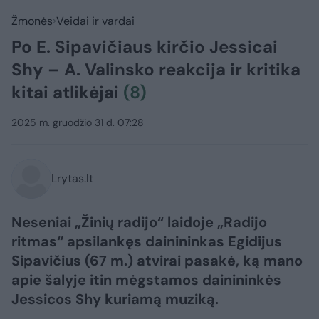
Žmonės
Veidai ir vardai
Po E. Sipavičiaus kirčio Jessicai
Shy – A. Valinsko reakcija ir kritika
kitai atlikėjai
(8)
2025 m. gruodžio 31 d. 07:28
Lrytas.lt
Neseniai „Žinių radijo“ laidoje „Radijo
ritmas“ apsilankęs dainininkas Egidijus
Sipavičius (67 m.) atvirai pasakė, ką mano
apie šalyje itin mėgstamos dainininkės
Jessicos Shy kuriamą muziką.