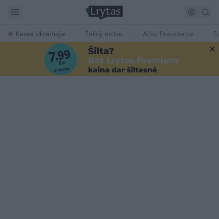
Karas Ukrainoje
Žalioji erdvė
Ačiū, Prezidente
E