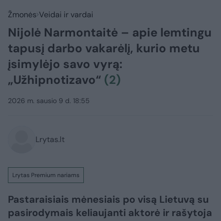
Žmonės
Veidai ir vardai
Nijolė Narmontaitė – apie lemtingu
tapusį darbo vakarėlį, kurio metu
įsimylėjo savo vyrą:
„Užhipnotizavo“
(2)
2026 m. sausio 9 d. 18:55
Lrytas.lt
Lrytas Premium nariams
Pastaraisiais mėnesiais po visą Lietuvą su
pasirodymais keliaujanti aktorė ir rašytoja