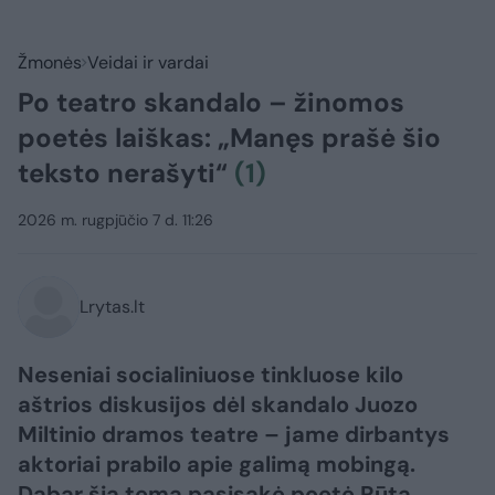
Žmonės
Veidai ir vardai
Po teatro skandalo – žinomos
poetės laiškas: „Manęs prašė šio
teksto nerašyti“
(1)
2026 m. rugpjūčio 7 d. 11:26
Lrytas.lt
Neseniai socialiniuose tinkluose kilo
aštrios diskusijos dėl skandalo Juozo
Miltinio dramos teatre – jame dirbantys
aktoriai prabilo apie galimą mobingą.
Dabar šia tema pasisakė poetė Rūta