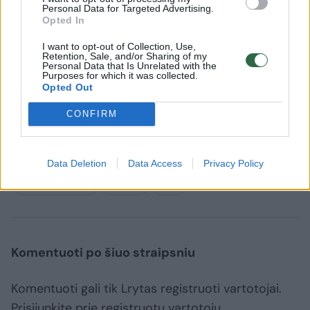
Personal Data for Targeted Advertising.
Opted In
Lorem ipsum dolor sit amet consectetur
I want to opt-out of Collection, Use,
Retention, Sale, and/or Sharing of my
adipisicing elit. Asperiores sapiente, odio
Personal Data that Is Unrelated with the
Purposes for which it was collected.
officiis sed tempore vitae veritatis
Opted Out
repellendus, ad saepe architecto
CONFIRM
repudiandae corrupti sit non error illum
consequuntur adipisci dignissimos maxime.
Data Deletion
Data Access
Privacy Policy
Nijolė Narmontaitė
Santykiai
Vyras
Rodyti daugiau žymių
Komentuoti po šiuo straipsniu
Komentuoti gali tik Lrytas registruoti vartotojai.
Prisijunkite prie registruotų vartotojų