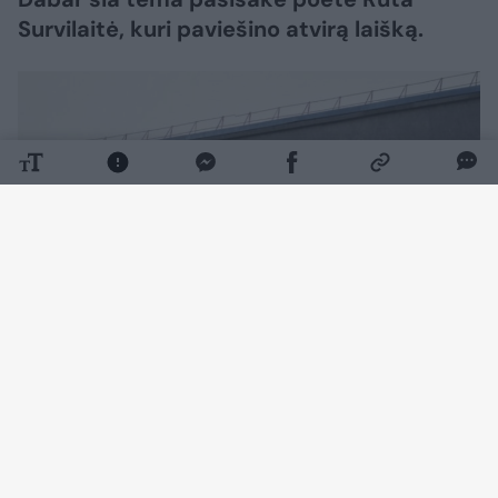
Survilaitė, kuri paviešino atvirą laišką.
Daugiau nuotraukų (7)
R. Survilaitė mintimis pasidalijo socialiniame
tinkle „Facebook“.