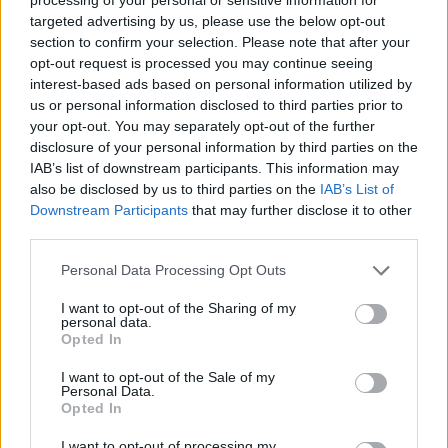
targeted advertising by us, please use the below opt-out
Norite skaityti toliau?
section to confirm your selection. Please note that after your
opt-out request is processed you may continue seeing
interest-based ads based on personal information utilized by
Prisijunkite prie mūsų bendruomenės ir tapkite
us or personal information disclosed to third parties prior to
your opt-out. You may separately opt-out of the further
prenumeratoriumi
disclosure of your personal information by third parties on the
1
IAB’s list of downstream participants. This information may
also be disclosed by us to third parties on the
IAB’s List of
Vos nuo
Eur / mėn.
Downstream Participants
that may further disclose it to other
third parties.
Personal Data Processing Opt Outs
Prenumeruoti
I want to opt-out of the Sharing of my
personal data.
Opted In
I want to opt-out of the Sale of my
Personal Data.
Jau esate prenumeratorius?
Prisijunkite
Opted In
Kiti prenumeratos planai
I want to opt-out of processing my