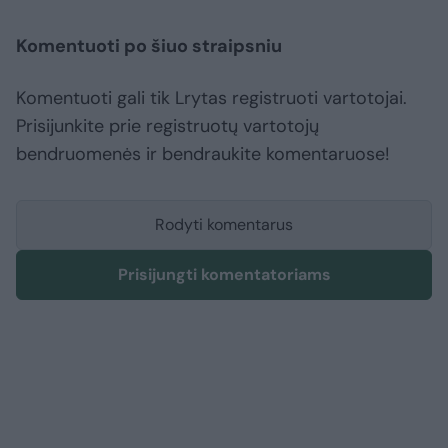
Komentuoti po šiuo straipsniu
Komentuoti gali tik Lrytas registruoti vartotojai.
Prisijunkite prie registruotų vartotojų
bendruomenės ir bendraukite komentaruose!
Rodyti komentarus
Prisijungti komentatoriams