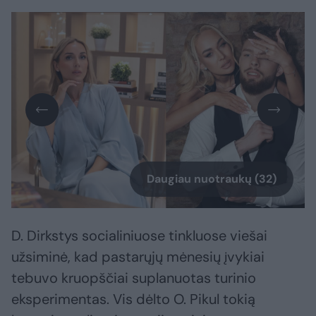
Daugiau nuotraukų (32)
D. Dirkstys socialiniuose tinkluose viešai
užsiminė, kad pastarųjų mėnesių įvykiai
tebuvo kruopščiai suplanuotas turinio
eksperimentas. Vis dėlto O. Pikul tokią