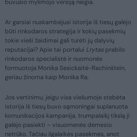
buvusio mylimojo versiją neigia.
Ar garsiai nuskambėjusi istorija iš tiesų galėjo
būti rinkodaros strategija ir kokių pasekmių
tokie vieši žaidimai gali turėti jų dalyvių
reputacijai? Apie tai portalui
Lrytas
prabilo
rinkodaros specialistė ir nuomonės
formuotoja Monika Sesickaitė-Rachinštein,
geriau žinoma kaip Monika Ra.
Jos vertinimu, jeigu visa viešumoje stebėta
istorija iš tiesų buvo sąmoningai suplanuota
komunikacijos kampanija, trumpalaikį tikslą ji
galėjo pasiekti – visuomenės dėmesio
netrūko. Tačiau ilgalaikės pasekmės, anot