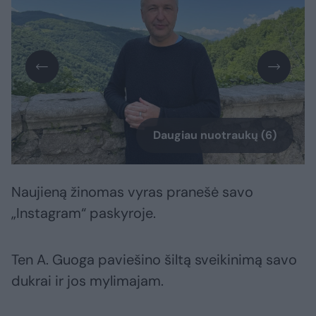
Daugiau nuotraukų (6)
Naujieną žinomas vyras pranešė savo
„Instagram“ paskyroje.
Ten A. Guoga paviešino šiltą sveikinimą savo
dukrai ir jos mylimajam.