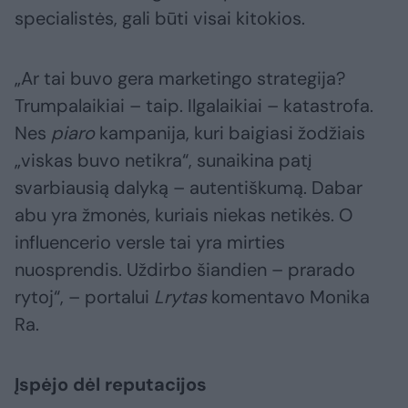
specialistės, gali būti visai kitokios.
„Ar tai buvo gera marketingo strategija?
Trumpalaikiai – taip. Ilgalaikiai – katastrofa.
Nes
piaro
kampanija, kuri baigiasi žodžiais
„viskas buvo netikra“, sunaikina patį
svarbiausią dalyką – autentiškumą. Dabar
abu yra žmonės, kuriais niekas netikės. O
influencerio versle tai yra mirties
nuosprendis. Uždirbo šiandien – prarado
rytoj“, – portalui
Lrytas
komentavo Monika
Ra.
Įspėjo dėl reputacijos