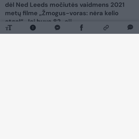
dėl Ned Leeds močiutės vaidmens 2021
metų filme „Žmogus-voras: nėra kelio
atgal“. Jai buvo 82-eji.
Daugiau nuotraukų (3)
Apie aktorės netektį pranešė jos šeima. M.