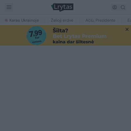
Karas Ukrainoje
Žalioji erdvė
Ačiū, Prezidente
E