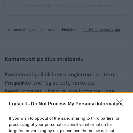
A post shared by Tony Guoga (@antanasguoga)
Antanas Guoga
Vestuvės
Piršlybos
Rodyti daugiau žymių
Komentuoti po šiuo straipsniu
Komentuoti gali tik Lrytas registruoti vartotojai.
Prisijunkite prie registruotų vartotojų
bendruomenės ir bendraukite komentaruose!
Lrytas.lt -
Do Not Process My Personal Information
Rodyti komentarus
If you wish to opt-out of the sale, sharing to third parties, or
processing of your personal or sensitive information for
Prisijungti komentatoriams
targeted advertising by us, please use the below opt-out