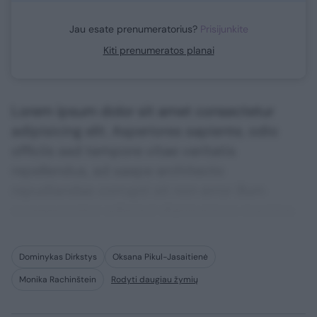
Jau esate prenumeratorius?
Prisijunkite
Kiti prenumeratos planai
Lorem ipsum dolor sit amet consectetur
adipisicing elit. Asperiores sapiente, odio
officiis sed tempore vitae veritatis
repellendus, ad saepe architecto
repudiandae corrupti sit non error illum
consequuntur adipisci dignissimos maxime.
Dominykas Dirkstys
Oksana Pikul-Jasaitienė
Monika Rachinštein
Rodyti daugiau žymių