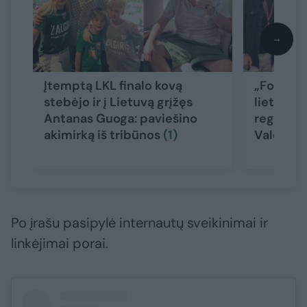
→
Įtemptą LKL finalo kovą
„Formulė
stebėjo ir į Lietuvą grįžęs
lietuvių 
Antanas Guoga: paviešino
reginiu 
akimirką iš tribūnos
(1)
Valentai
Po įrašu pasipylė internautų sveikinimai ir
linkėjimai porai.