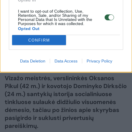
Opted In
nuosprendis“
(3)
I want to opt-out of Collection, Use,
Retention, Sale, and/or Sharing of my
2026 m. rugpjūčio 5 d. 14:07
Personal Data that Is Unrelated with the
Purposes for which it was collected.
Opted Out
CONFIRM
Lrytas.lt
Data Deletion
Data Access
Privacy Policy
Lrytas Premium nariams
Vizažo meistrės, verslininkės Oksanos
Pikul (42 m.) ir kovotojo Dominyko Dirksčio
(24 m.) santykių istorija socialiniuose
tinkluose sulaukė didžiulio visuomenės
dėmesio, tačiau po žinios apie skyrybas
pasigirdo ir suklusti privertusių
pareiškimų.