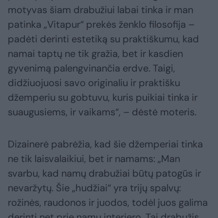
motyvas šiam drabužiui labai tinka ir man
patinka „Vitapur“ prekės ženklo filosofija –
padėti derinti estetiką su praktiškumu, kad
namai taptų ne tik gražia, bet ir kasdien
gyvenimą palengvinančia erdve. Taigi,
didžiuojuosi savo originaliu ir praktišku
džemperiu su gobtuvu, kuris puikiai tinka ir
suaugusiems, ir vaikams“, – dėstė moteris.
Dizainerė pabrėžia, kad šie džemperiai tinka
ne tik laisvalaikiui, bet ir namams: „Man
svarbu, kad namų drabužiai būtų patogūs ir
nevaržytų. Šie „hudžiai“ yra trijų spalvų:
rožinės, raudonos ir juodos, todėl juos galima
derinti net prie namų interjero. Tai drabužis,