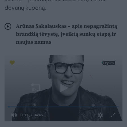
dovanų kuponą.
Arūnas Sakalauskas – apie nepagražintą
brandžią tėvystę, įveiktą sunkų etapą ir
naujus namus