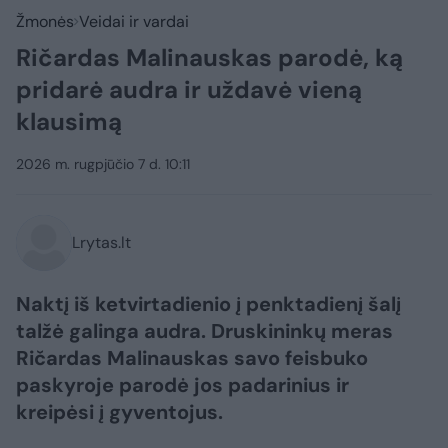
Žmonės
Veidai ir vardai
Ričardas Malinauskas parodė, ką
pridarė audra ir uždavė vieną
klausimą
2026 m. rugpjūčio 7 d. 10:11
Lrytas.lt
Naktį iš ketvirtadienio į penktadienį šalį
talžė galinga audra. Druskininkų meras
Ričardas Malinauskas savo feisbuko
paskyroje parodė jos padarinius ir
kreipėsi į gyventojus.