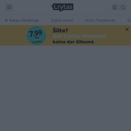
Karas Ukrainoje
Žalioji erdvė
Ačiū, Prezidente
E