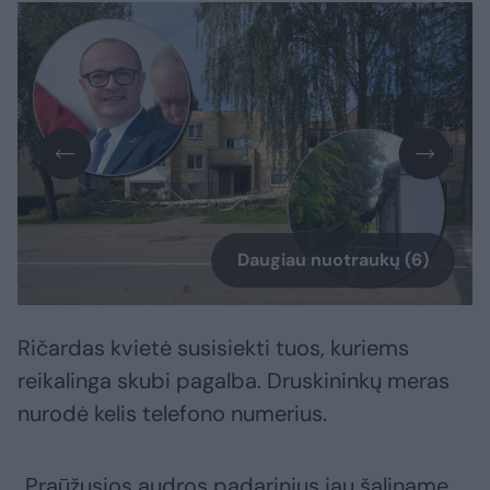
Daugiau nuotraukų (6)
Ričardas kvietė susisiekti tuos, kuriems
reikalinga skubi pagalba. Druskininkų meras
nurodė kelis telefono numerius.
„Praūžusios audros padarinius jau šaliname,