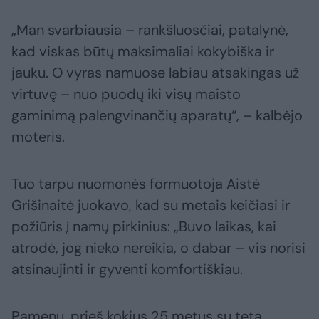
„Man svarbiausia – rankšluosčiai, patalynė,
kad viskas būtų maksimaliai kokybiška ir
jauku. O vyras namuose labiau atsakingas už
virtuvę – nuo puodų iki visų maisto
gaminimą palengvinančių aparatų“, – kalbėjo
moteris.
Tuo tarpu nuomonės formuotoja Aistė
Grišinaitė juokavo, kad su metais keičiasi ir
požiūris į namų pirkinius: „Buvo laikas, kai
atrodė, jog nieko nereikia, o dabar – vis norisi
atsinaujinti ir gyventi komfortiškiau.
Pamenu, prieš kokius 25 metus su teta