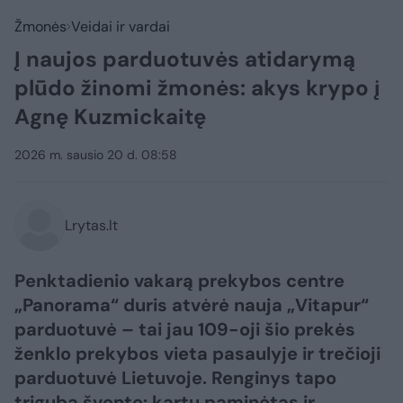
Žmonės
Veidai ir vardai
Į naujos parduotuvės atidarymą
plūdo žinomi žmonės: akys krypo į
Agnę Kuzmickaitę
2026 m. sausio 20 d. 08:58
Lrytas.lt
Penktadienio vakarą prekybos centre
„Panorama“ duris atvėrė nauja „Vitapur“
parduotuvė – tai jau 109-oji šio prekės
ženklo prekybos vieta pasaulyje ir trečioji
parduotuvė Lietuvoje. Renginys tapo
triguba švente: kartu paminėtas ir