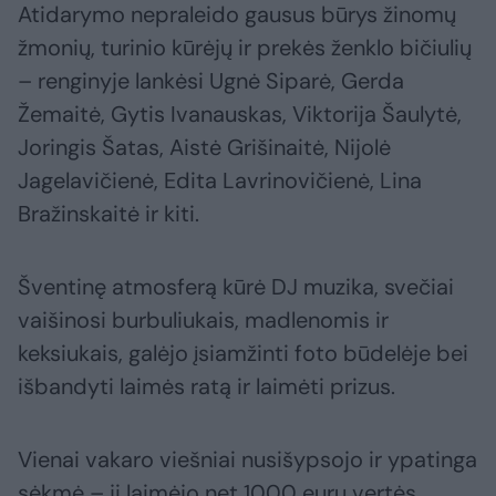
Atidarymo nepraleido gausus būrys žinomų
žmonių, turinio kūrėjų ir prekės ženklo bičiulių
– renginyje lankėsi Ugnė Siparė, Gerda
Žemaitė, Gytis Ivanauskas, Viktorija Šaulytė,
Joringis Šatas, Aistė Grišinaitė, Nijolė
Jagelavičienė, Edita Lavrinovičienė, Lina
Bražinskaitė ir kiti.
Šventinę atmosferą kūrė DJ muzika, svečiai
vaišinosi burbuliukais, madlenomis ir
keksiukais, galėjo įsiamžinti foto būdelėje bei
išbandyti laimės ratą ir laimėti prizus.
Vienai vakaro viešniai nusišypsojo ir ypatinga
sėkmė – ji laimėjo net 1000 eurų vertės