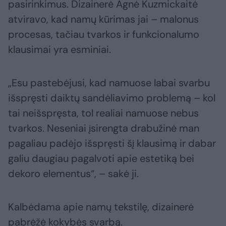
pasirinkimus. Dizainerė Agnė Kuzmickaitė
atviravo, kad namų kūrimas jai – malonus
procesas, tačiau tvarkos ir funkcionalumo
klausimai yra esminiai.
„Esu pastebėjusi, kad namuose labai svarbu
išspręsti daiktų sandėliavimo problemą – kol
tai neišspręsta, tol realiai namuose nebus
tvarkos. Neseniai įsirengta drabužinė man
pagaliau padėjo išspręsti šį klausimą ir dabar
galiu daugiau pagalvoti apie estetiką bei
dekoro elementus“, – sakė ji.
Kalbėdama apie namų tekstilę, dizainerė
pabrėžė kokybės svarbą.