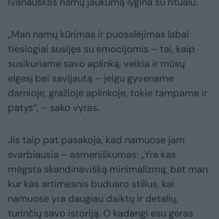
Ivanauskas namų jaukumą lygina su ritualu.
„Man namų kūrimas ir puoselėjimas labai
tiesiogiai susijęs su emocijomis – tai, kaip
susikuriame savo aplinką, veikia ir mūsų
elgesį bei savijautą – jeigu gyvename
darnioje, gražioje aplinkoje, tokie tampame ir
patys“, – sako vyras.
Jis taip pat pasakoja, kad namuose jam
svarbiausia – asmeniškumas: „Yra kas
mėgsta skandinavišką minimalizmą, bet man
kur kas artimesnis buduaro stilius, kai
namuose yra daugiau daiktų ir detalių,
turinčių savo istoriją. O kadangi esu geras