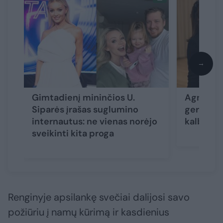
→
Gimtadienį mininčios U.
Agnė Pet
Siparės įrašas suglumino
gerbėjus
internautus: ne vienas norėjo
kalba: „
sveikinti kita proga
Renginyje apsilankę svečiai dalijosi savo
požiūriu į namų kūrimą ir kasdienius