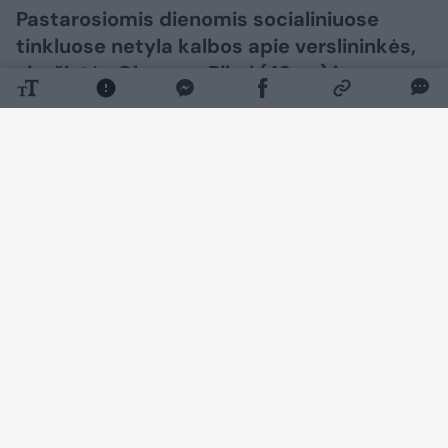
Pastarosiomis dienomis socialiniuose
tinkluose netyla kalbos apie verslininkės,
vizažistės Oksanos Pikul (42 m.) ir
kovotojo Dominyko Dirksčio (24 m.)
skyrybas. Dabar nuomonę apie garsios
poros išsiskyrimą išsakė televizijos laidų
vedėjas, prodiuseris Arūnas Valinskas (59
m.).