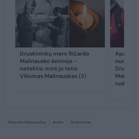
Druskininkų mero Ričardo
Apeliaci
Malinausko šeimoje -
nuospre
netektis: mirė jo tėtis
Druskini
Viliumas Malinauskas
(3)
Malinausk
rudenį
Ričardas Malinauskas
Audra
Druskininkai