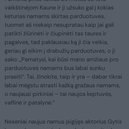
vaikštinėjom Kaune ir ji užsuko gal į kokias
keturias namams skirtas parduotuves,
tuomet aš niekaip nesupratau kaip jai gali
patikti žiūrinėti ir čiupinėti tas taures ir
pagalves, tad paklausiau ką ji čia veikia,
geriau gi eikim į drabužių parduotuves, o ji
sako: „Pamatysi, kai būsi mano amžiaus pro
parduotuves namams bus labai sunku
praeiti“. Tai, žinokite, taip ir yra – dabar tikrai
labai mėgstu atrasti kažką gražaus namams,
o naujausi pirkiniai – tai naujos keptuvės,
vaflinė ir patalynė.“
Neseniai naujus namus įsigijęs aktorius Gytis