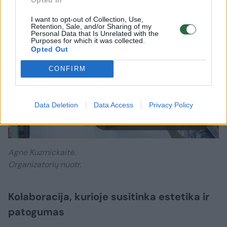
I want to opt-out of Collection, Use,
Retention, Sale, and/or Sharing of my
Personal Data that Is Unrelated with the
Purposes for which it was collected.
Opted Out
CONFIRM
Data Deletion
Data Access
Privacy Policy
Daugiau nuotraukų (53)
Agnė Kuzmickaitė.
Organizatorių nuotr.
Kolaboracija, kurioje susitinka estetika ir
patogumas