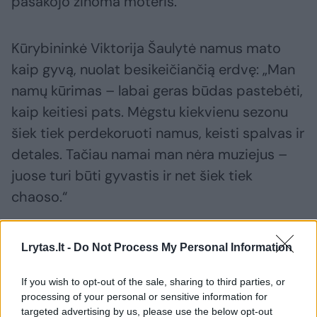
pasakojo žinoma moteris.
Kūrybininkė Viktorija Šaulytė namus mato
kaip gyvą, nuolat besikeičiančią erdvę: „Man
namų kūrimas – labai geras būdas pastebėti,
kaip keitiesi pats. Mėgstu kiekvienu sezonu
šiek tiek perdekoruoti namus, keisti spalvas ir
detales. Tačiau namai man nėra muziejus –
juose turi būti gyvastis ir net šiek tiek
chaoso.“
Ji taip pat prisipažįsta turinti silpnybę
Lrytas.lt -
Do Not Process My Personal Information
tekstilei: „Labai mėgstu keisti patalynę ir
If you wish to opt-out of the sale, sharing to third parties, or
rankšluosčius – minkštumas ir švaros
processing of your personal or sensitive information for
jausmas man labai svarbūs. Kai atsigulu į
targeted advertising by us, please use the below opt-out