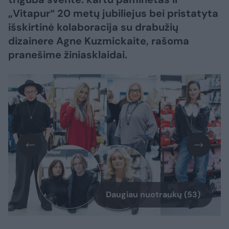
„Vitapur“ 20 metų jubiliejus bei pristatyta
išskirtinė kolaboracija su drabužių
dizainere Agne Kuzmickaite, rašoma
pranešime žiniasklaidai.
Daugiau nuotraukų (53)