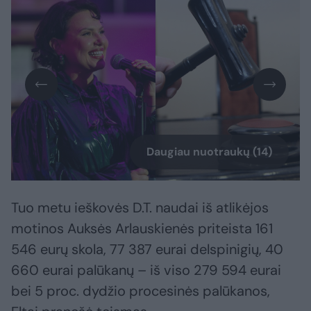
Daugiau nuotraukų (14)
Tuo metu ieškovės D.T. naudai iš atlikėjos
motinos Auksės Arlauskienės priteista 161
546 eurų skola, 77 387 eurai delspinigių, 40
660 eurai palūkanų – iš viso 279 594 eurai
bei 5 proc. dydžio procesinės palūkanos,