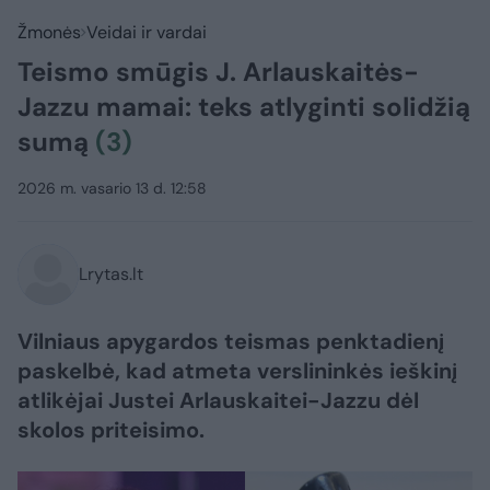
Žmonės
Veidai ir vardai
Teismo smūgis J. Arlauskaitės-
Jazzu mamai: teks atlyginti solidžią
sumą
(3)
2026 m. vasario 13 d. 12:58
Lrytas.lt
Vilniaus apygardos teismas penktadienį
paskelbė, kad atmeta verslininkės ieškinį
atlikėjai Justei Arlauskaitei-Jazzu dėl
skolos priteisimo.