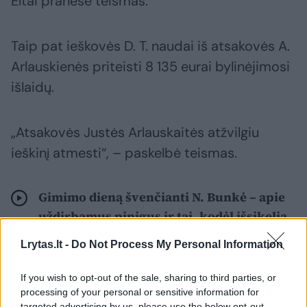
Eltai pranešė teismas.
Taip pat ieškovės D. T. naudai iš atsakovės A.
Arlauskienės priteisti 8 135 eurai bylinėjimosi
išlaidų.
„Atsakovės Justės Arlauskaitės atžvilgiu
ieškinį atmesti“, – paskelbė teismas.
Gimimo dieną švenčianti N. Bunkė – apie
uždirbamus pinigus ir tai, kodėl išsikelia
iš namo Vilniuje
Lrytas.lt -
Do Not Process My Personal Information
If you wish to opt-out of the sale, sharing to third parties, or
processing of your personal or sensitive information for
targeted advertising by us, please use the below opt-out