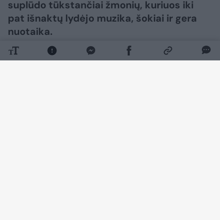
suplūdo tūkstančiai žmonių, kuriuos iki
pat išnaktų lydėjo muzika, šokiai ir gera
nuotaika.
Daugiau nuotraukų (16)
Vis dėlto vienu jautriausių vakaro momentų