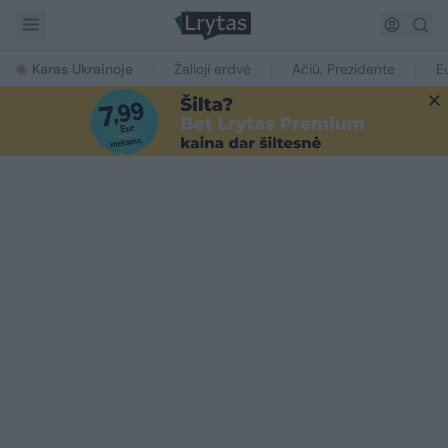
Karas Ukrainoje
Žalioji erdvė
Ačiū, Prezidente
E