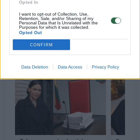
Opted In
verslininkė iš atlikėjos ir jos mamos A.
I want to opt-out of Collection, Use,
Arlauskienės iš viso siekė prisiteisti beveik
Retention, Sale, and/or Sharing of my
Personal Data that Is Unrelated with the
356 tūkst. eurų siekiančią skolą, delspinigius
Purposes for which it was collected.
Opted Out
ir palūkanas.
CONFIRM
Susiję straipsniai
Data Deletion
Data Access
Privacy Policy