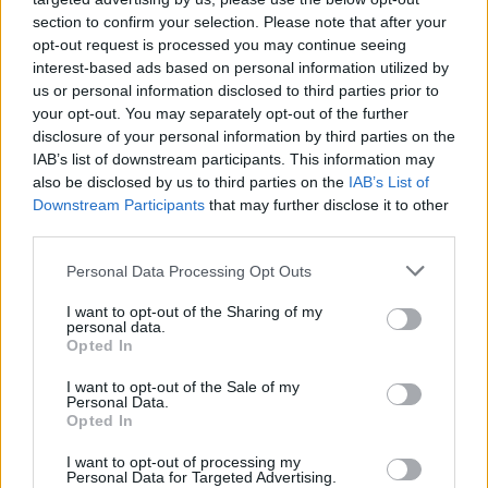
section to confirm your selection. Please note that after your
opt-out request is processed you may continue seeing
interest-based ads based on personal information utilized by
us or personal information disclosed to third parties prior to
your opt-out. You may separately opt-out of the further
disclosure of your personal information by third parties on the
IAB’s list of downstream participants. This information may
also be disclosed by us to third parties on the
IAB’s List of
Downstream Participants
that may further disclose it to other
third parties.
Sprendimas per 30 dienų nuo sprendimo
Personal Data Processing Opt Outs
priėmimo dienos apeliaciniu skundu gali būti
skundžiamas Lietuvos apeliaciniam teismui,
I want to opt-out of the Sharing of my
personal data.
skundą paduodant Vilniaus apygardos
Opted In
teismui.
I want to opt-out of the Sale of my
Personal Data.
Opted In
ELTA primena, kad Vilniaus apygardos
I want to opt-out of processing my
Personal Data for Targeted Advertising.
teismas nagrinėjo civilinę bylą, kurioje