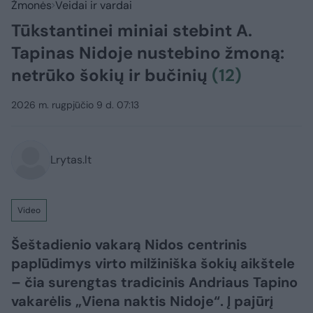
Žmonės
Veidai ir vardai
Tūkstantinei miniai stebint A.
Tapinas Nidoje nustebino žmoną:
netrūko šokių ir bučinių
(12)
2026 m. rugpjūčio 9 d. 07:13
Lrytas.lt
Video
Šeštadienio vakarą Nidos centrinis
paplūdimys virto milžiniška šokių aikštele
– čia surengtas tradicinis Andriaus Tapino
vakarėlis „Viena naktis Nidoje“. Į pajūrį