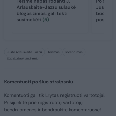
Teisme nepasirodanti J.
Po skirt
Arlauskaitė-Jazzu sulaukė
Justė Ar
blogos žinios: gali tekti
būdą dal
susimokėti
(5)
posėdyj
Justė Arlauskaitė-Jazzu
Teismas
sprendimas
Rodyti daugiau žymių
Komentuoti po šiuo straipsniu
Komentuoti gali tik Lrytas registruoti vartotojai.
Prisijunkite prie registruotų vartotojų
bendruomenės ir bendraukite komentaruose!