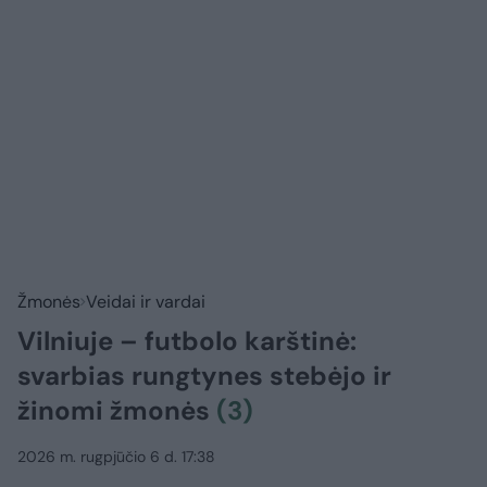
Žmonės
Veidai ir vardai
Vilniuje – futbolo karštinė:
svarbias rungtynes stebėjo ir
žinomi žmonės
(3)
2026 m. rugpjūčio 6 d. 17:38