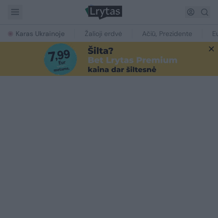
Karas Ukrainoje
Žalioji erdvė
Ačiū, Prezidente
E