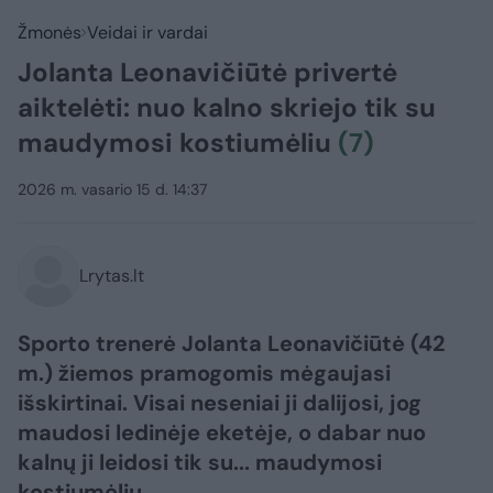
Žmonės
Veidai ir vardai
Jolanta Leonavičiūtė privertė
aiktelėti: nuo kalno skriejo tik su
maudymosi kostiumėliu
(7)
2026 m. vasario 15 d. 14:37
Lrytas.lt
Sporto trenerė Jolanta Leonavičiūtė (42
m.) žiemos pramogomis mėgaujasi
išskirtinai. Visai neseniai ji dalijosi, jog
maudosi ledinėje eketėje, o dabar nuo
kalnų ji leidosi tik su... maudymosi
kostiumėliu.