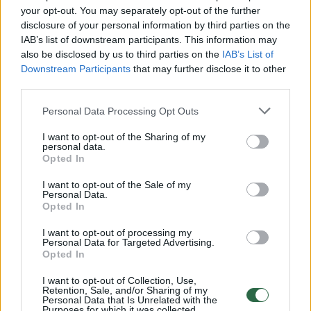
your opt-out. You may separately opt-out of the further
disclosure of your personal information by third parties on the
IAB’s list of downstream participants. This information may
also be disclosed by us to third parties on the
IAB’s List of
Downstream Participants
that may further disclose it to other
third parties.
Personal Data Processing Opt Outs
Naujienų portalui Lrytas ji trumpai
I want to opt-out of the Sharing of my
personal data.
pakomentavo, kaip jautėsi filmuodama tokį
Opted In
įrašą.
I want to opt-out of the Sale of my
Personal Data.
Opted In
„Nesušalau. Saulė šildo. Suradau raudoną
I want to opt-out of processing my
trasą, kur vėjas buvo silpnesnis“, – į klausimą,
Personal Data for Targeted Advertising.
Opted In
ar nejautė stipraus šaltuko atsakė ji.
I want to opt-out of Collection, Use,
Retention, Sale, and/or Sharing of my
Personal Data that Is Unrelated with the
Purposes for which it was collected.