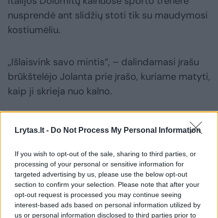
Italijos Dolomitų kalnuose sporto trenerė
nusprendė ant slidžių stoti tik su maudymosi
kostiumėliu.
„Išlaisvink savo mintis“, – dalindamasi įrašu
brūkštelėjo Jolanta prie įrašo, kuriame matyti,
kaip ji skrieja nuo kalno.
Mantas Vaitiekūnas – apie vaidmenis,
Lrytas.lt -
Do Not Process My Personal Information
kurių gailisi ir pikantiškus vaizdelius
namuose
If you wish to opt-out of the sale, sharing to third parties, or
processing of your personal or sensitive information for
targeted advertising by us, please use the below opt-out
section to confirm your selection. Please note that after your
opt-out request is processed you may continue seeing
interest-based ads based on personal information utilized by
us or personal information disclosed to third parties prior to