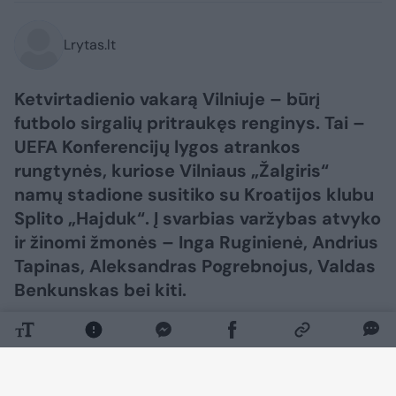
Lrytas.lt
Ketvirtadienio vakarą Vilniuje – būrį
futbolo sirgalių pritraukęs renginys. Tai –
UEFA Konferencijų lygos atrankos
rungtynės, kuriose Vilniaus „Žalgiris“
namų stadione susitiko su Kroatijos klubu
Splito „Hajduk“. Į svarbias varžybas atvyko
ir žinomi žmonės – Inga Ruginienė, Andrius
Tapinas, Aleksandras Pogrebnojus, Valdas
Benkunskas bei kiti.