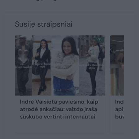
Susiję straipsniai
Indrė Vaisieta paviešino, kaip
Indrė Bu
atrodė anksčiau: vaizdo įrašą
apie kito
suskubo vertinti internautai
buvo man