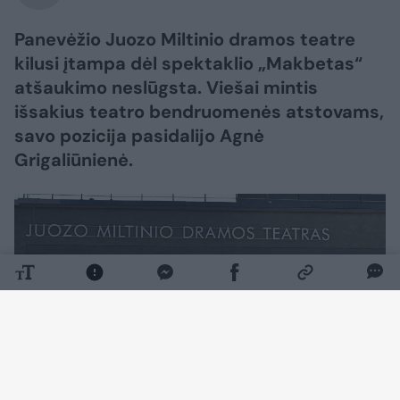
Panevėžio Juozo Miltinio dramos teatre
kilusi įtampa dėl spektaklio „Makbetas“
atšaukimo neslūgsta. Viešai mintis
išsakius teatro bendruomenės atstovams,
savo pozicija pasidalijo Agnė
Grigaliūnienė.