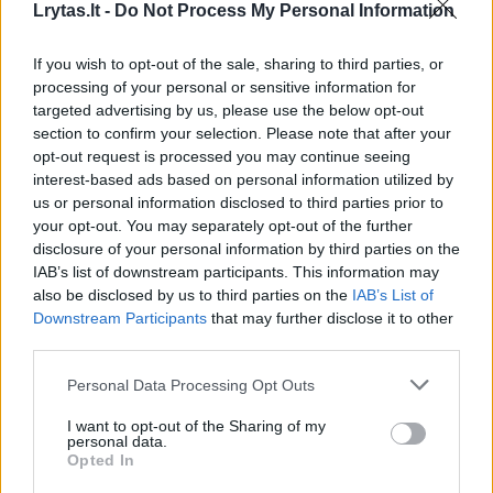
Lrytas.lt -
Do Not Process My Personal Information
Už indėlį puoselėjant kultūrą be sienų
If you wish to opt-out of the sale, sharing to third parties, or
apdovanota dirigentė Mirga Gražinytė-Tyla,
processing of your personal or sensitive information for
kurios veikla garsina Lietuvos vardą
targeted advertising by us, please use the below opt-out
prestižinėse pasaulio koncertų salėse.
section to confirm your selection. Please note that after your
opt-out request is processed you may continue seeing
Žurnalistikos nominacijoje įvertinta Rita
interest-based ads based on personal information utilized by
Miliūtė – jai įteikta statulėlė už principingos,
us or personal information disclosed to third parties prior to
your opt-out. You may separately opt-out of the further
vertybėmis grįstos žurnalistikos pavyzdį.
disclosure of your personal information by third parties on the
IAB’s list of downstream participants. This information may
also be disclosed by us to third parties on the
IAB’s List of
Verslo nominacijoje triumfavo Toma
Downstream Participants
that may further disclose it to other
Sabaliauskienė, apdovanota už novatorišką
third parties.
požiūrį į lyderystę ir modernios organizacinės
Personal Data Processing Opt Outs
kultūros kūrimą. Mados nominacija atiteko
I want to opt-out of the Sharing of my
Ramunei Piekautaitei – už ilgametį indėlį
personal data.
Opted In
stiprinant lietuviškos mados identitetą.