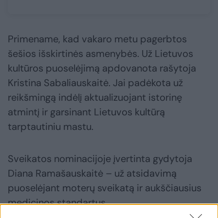
Primename, kad vakaro metu pagerbtos
šešios išskirtinės asmenybės. Už Lietuvos
kultūros puoselėjimą apdovanota rašytoja
Kristina Sabaliauskaitė. Jai padėkota už
reikšmingą indėlį aktualizuojant istorinę
atmintį ir garsinant Lietuvos kultūrą
tarptautiniu mastu.
Sveikatos nominacijoje įvertinta gydytoja
Diana Ramašauskaitė – už atsidavimą
puoselėjant moterų sveikatą ir aukščiausius
medicinos standartus.