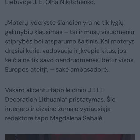
Lietuvoje J. E. Olha Nikitchenko.
„Moterų lyderystė šiandien yra ne tik lygių
galimybių klausimas – tai ir mūsų visuomenių
stiprybės bei atsparumo šaltinis. Kai moterys
drąsiai kuria, vadovauja ir įkvepia kitus, jos
keičia ne tik savo bendruomenes, bet ir visos
Europos ateitį“, – sakė ambasadorė.
Vakaro akcentu tapo leidinio „ELLE
Decoration Lithuania“ pristatymas. Šio
interjero ir dizaino žurnalo vyriausiąja
redaktore tapo Magdalena Sabalė.