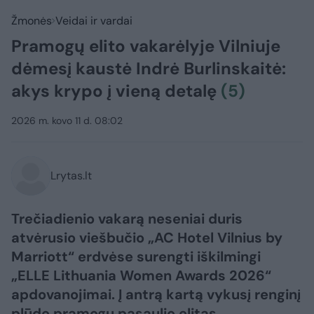
Žmonės
Veidai ir vardai
Pramogų elito vakarėlyje Vilniuje
dėmesį kaustė Indrė Burlinskaitė:
akys krypo į vieną detalę
(5)
2026 m. kovo 11 d. 08:02
Lrytas.lt
Trečiadienio vakarą neseniai duris
atvėrusio viešbučio „AC Hotel Vilnius by
Marriott“ erdvėse surengti iškilmingi
„ELLE Lithuania Women Awards 2026“
apdovanojimai. Į antrą kartą vykusį renginį
plūdo pramogų pasaulio elitas.