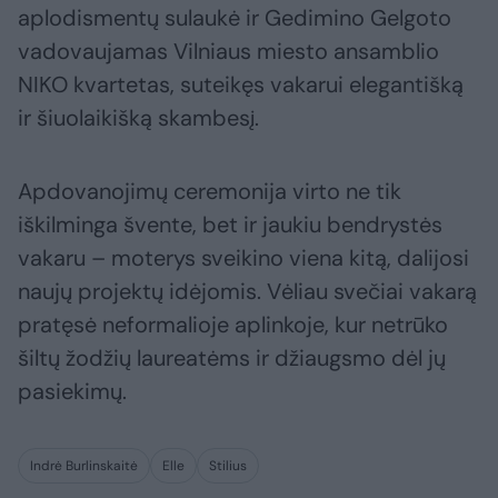
aplodismentų sulaukė ir Gedimino Gelgoto
vadovaujamas Vilniaus miesto ansamblio
NIKO kvartetas, suteikęs vakarui elegantišką
ir šiuolaikišką skambesį.
Apdovanojimų ceremonija virto ne tik
iškilminga švente, bet ir jaukiu bendrystės
vakaru – moterys sveikino viena kitą, dalijosi
naujų projektų idėjomis. Vėliau svečiai vakarą
pratęsė neformalioje aplinkoje, kur netrūko
šiltų žodžių laureatėms ir džiaugsmo dėl jų
pasiekimų.
Indrė Burlinskaitė
Elle
Stilius