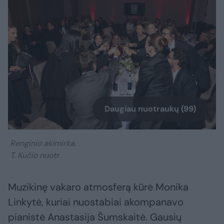
Daugiau nuotraukų (99)
Renginio akimirka.
T. Kučio nuotr.
Muzikinę vakaro atmosferą kūrė Monika
Linkytė, kuriai nuostabiai akompanavo
pianistė Anastasija Šumskaitė. Gausių