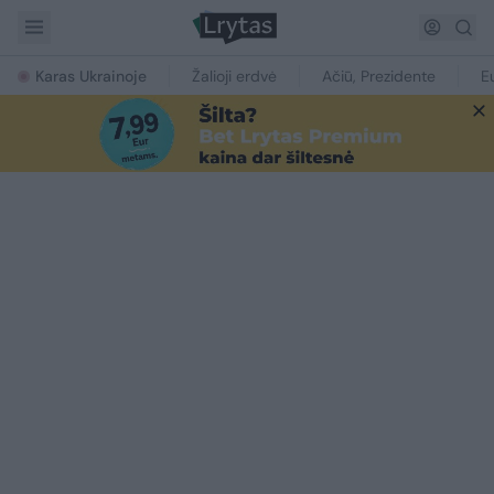
Karas Ukrainoje
Žalioji erdvė
Ačiū, Prezidente
E