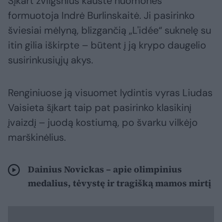
Šįkart žvilgsnius kaustė nuomonės
formuotoja Indrė Burlinskaitė. Ji pasirinko
šviesiai mėlyną, blizgančią „L'idée“ suknelę su
itin gilia iškirpte – būtent į ją krypo daugelio
susirinkusiųjų akys.
Renginiuose ją visuomet lydintis vyras Liudas
Vaisieta šįkart taip pat pasirinko klasikinį
įvaizdį – juodą kostiumą, po švarku vilkėjo
marškinėlius.
Dainius Novickas – apie olimpinius
medalius, tėvystę ir tragišką mamos mirtį