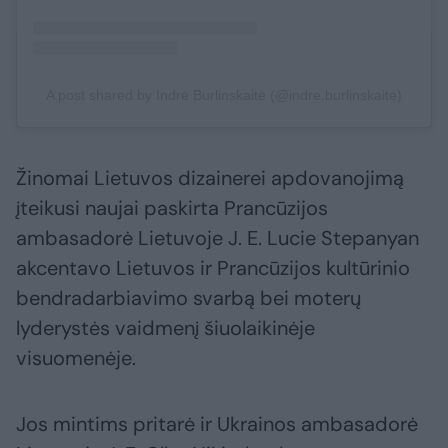
A post shared by Indrė Burlinskaitė (@indre.burlinskaite)
Žinomai Lietuvos dizainerei apdovanojimą
įteikusi naujai paskirta Prancūzijos
ambasadorė Lietuvoje J. E. Lucie Stepanyan
akcentavo Lietuvos ir Prancūzijos kultūrinio
bendradarbiavimo svarbą bei moterų
lyderystės vaidmenį šiuolaikinėje
visuomenėje.
Jos mintims pritarė ir Ukrainos ambasadorė