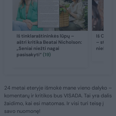
Iš tinklaraštininkės lūpų –
Iš Oksano
aštri kritika Beatai Nicholson:
– staigm
„Seniai niežti nagai
niekas
(1
pasisakyti“
(19)
24 metai eteryje išmokė mane vieno dalyko –
komentarų ir kritikos bus VISADA. Tai yra dalis
žaidimo, kai esi matomas. Ir visi turi teisę į
savo nuomonę!