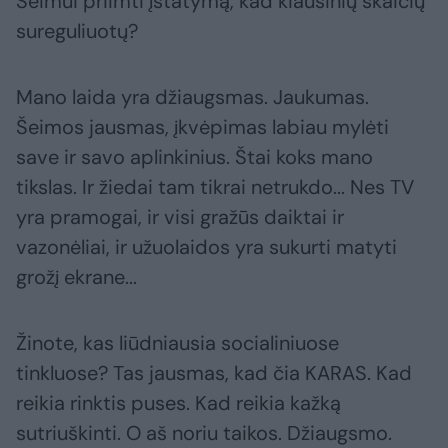
Seimui priimti įstatymą, kad kiaušinių skaičių
sureguliuotų?
Mano laida yra džiaugsmas. Jaukumas.
Šeimos jausmas, įkvėpimas labiau mylėti
save ir savo aplinkinius. Štai koks mano
tikslas. Ir žiedai tam tikrai netrukdo... Nes TV
yra pramogai, ir visi gražūs daiktai ir
vazonėliai, ir užuolaidos yra sukurti matyti
grožį ekrane...
Žinote, kas liūdniausia socialiniuose
tinkluose? Tas jausmas, kad čia KARAS. Kad
reikia rinktis puses. Kad reikia kažką
sutriuškinti. O aš noriu taikos. Džiaugsmo.