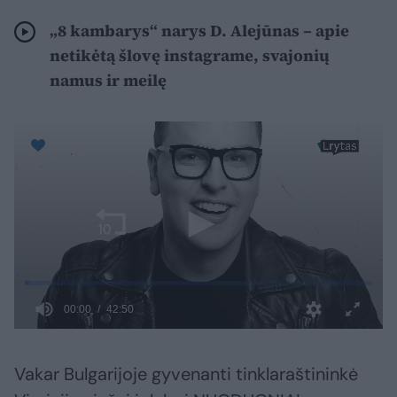
„8 kambarys“ narys D. Alejūnas – apie
netikėtą šlovę instagrame, svajonių
namus ir meilę
Vakar Bulgarijoje gyvenanti tinklaraštininkė