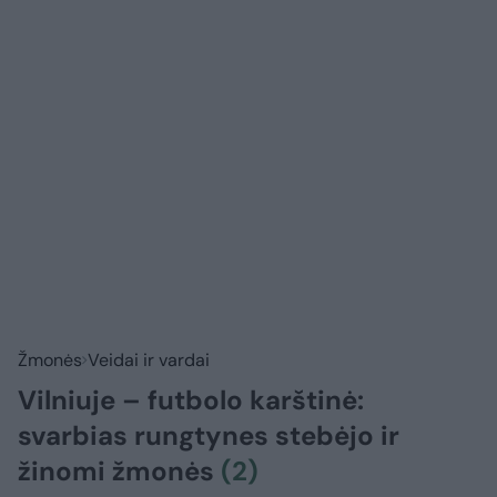
Žmonės
Veidai ir vardai
Vilniuje – futbolo karštinė:
svarbias rungtynes stebėjo ir
žinomi žmonės
(2)