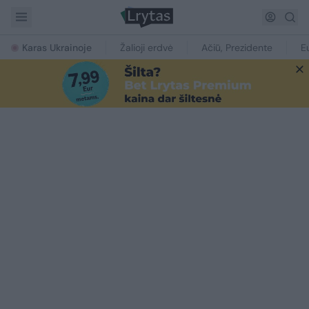
Karas Ukrainoje
Žalioji erdvė
Ačiū, Prezidente
E