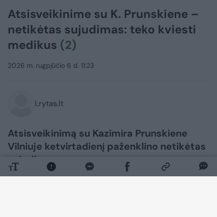
Atsisveikinime su K. Prunskiene –
netikėtas sujudimas: teko kviesti
medikus
(2)
2026 m. rugpjūčio 6 d. 11:23
Lrytas.lt
Atsisveikinimą su Kazimira Prunskiene
Vilniuje ketvirtadienį paženklino netikėtas
sujudimas.