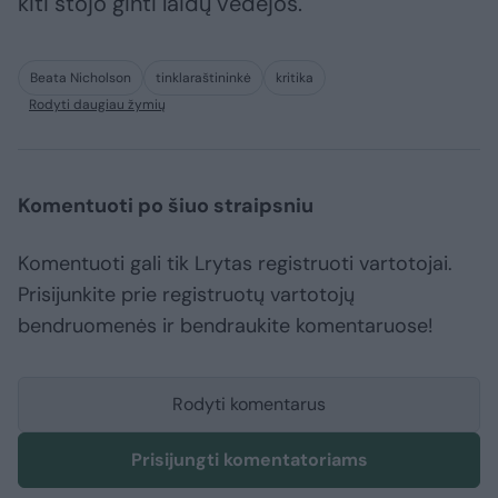
kiti stojo ginti laidų vedėjos.
Beata Nicholson
tinklaraštininkė
kritika
Rodyti daugiau žymių
Komentuoti po šiuo straipsniu
Komentuoti gali tik Lrytas registruoti vartotojai.
Prisijunkite prie registruotų vartotojų
bendruomenės ir bendraukite komentaruose!
Rodyti komentarus
Prisijungti komentatoriams