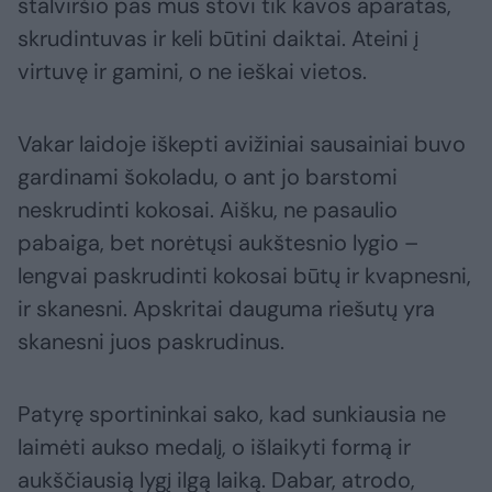
stalviršio pas mus stovi tik kavos aparatas,
skrudintuvas ir keli būtini daiktai. Ateini į
virtuvę ir gamini, o ne ieškai vietos.
Vakar laidoje iškepti avižiniai sausainiai buvo
gardinami šokoladu, o ant jo barstomi
neskrudinti kokosai. Aišku, ne pasaulio
pabaiga, bet norėtųsi aukštesnio lygio –
lengvai paskrudinti kokosai būtų ir kvapnesni,
ir skanesni. Apskritai dauguma riešutų yra
skanesni juos paskrudinus.
Patyrę sportininkai sako, kad sunkiausia ne
laimėti aukso medalį, o išlaikyti formą ir
aukščiausią lygį ilgą laiką. Dabar, atrodo,