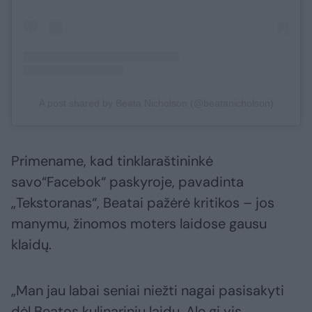
A post shared by Beata Nicholson (@beatanicholson)
Primename, kad tinklaraštininkė
savo“Facebok“ paskyroje, pavadinta
„Tekstoranas“, Beatai pažėrė kritikos – jos
manymu, žinomos moters laidose gausu
klaidų.
„Man jau labai seniai niežti nagai pasisakyti
dėl Beatos kulinarinių laidų. Ale gi vis