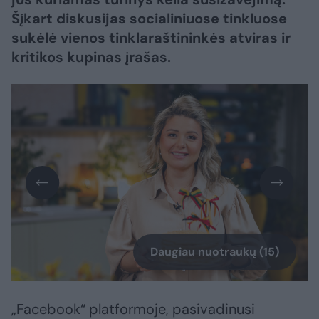
Šįkart diskusijas socialiniuose tinkluose
sukėlė vienos tinklaraštininkės atviras ir
kritikos kupinas įrašas.
Daugiau nuotraukų (15)
„Facebook“ platformoje, pasivadinusi