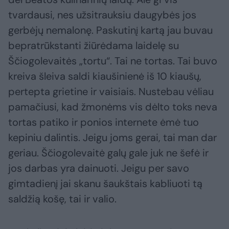
tvardausi, nes užsitrauksiu daugybės jos
gerbėjų nemalonę. Paskutinį kartą jau buvau
bepratrūkstanti žiūrėdama laidelę su
Ščiogolevaitės „tortu“. Tai ne tortas. Tai buvo
kreiva šleiva saldi kiaušinienė iš 10 kiaušų,
pertepta grietine ir vaisiais. Nustebau vėliau
pamačiusi, kad žmonėms vis dėlto toks neva
tortas patiko ir ponios internete ėmė tuo
kepiniu dalintis. Jeigu joms gerai, tai man dar
geriau. Ščiogolevaitė galų gale juk ne šefė ir
jos darbas yra dainuoti. Jeigu per savo
gimtadienį jai skanu šaukštais kabliuoti tą
saldžią košę, tai ir valio.