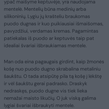
ypač maišyme keptuvėje, yra naudojama
mentelė. Mentelių būna medinių arba
silikoninių. Lygiu jų krašteliu braukomas
puodo dugnas ir kuo puikiausiai išmaišomas,
pavyzdžiui, verdamas kremas. Pagamintas
patiekalas iš puodo ar keptuvės taip pat
idealiai švariai išbraukiamas mentele.
Man oda eina pagaugais girdint, kaip žmonės
košę nuo puodo dugno skrabalina metaliniu
šaukštu. O tada atsipūtę pila tą košę į lėkštę
ir vėl šaukštu gerai padrasko. Draskyk
nedraskęs, puodo dugne vis tiek lieka
nemažai maisto likučių. O juk viską galima
lygiai švariai išbraukyti mentele.