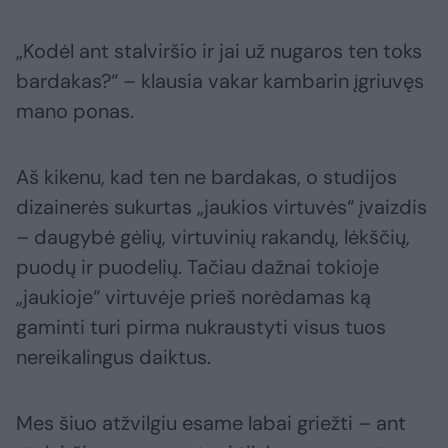
„Kodėl ant stalviršio ir jai už nugaros ten toks
bardakas?“ – klausia vakar kambarin įgriuvęs
mano ponas.
Aš kikenu, kad ten ne bardakas, o studijos
dizainerės sukurtas „jaukios virtuvės“ įvaizdis
– daugybė gėlių, virtuvinių rakandų, lėkščių,
puodų ir puodelių. Tačiau dažnai tokioje
„jaukioje“ virtuvėje prieš norėdamas ką
gaminti turi pirma nukraustyti visus tuos
nereikalingus daiktus.
Mes šiuo atžvilgiu esame labai griežti – ant