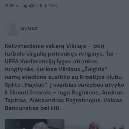
2026 m. rugpjūčio 6 d. 17:38
Lrytas.lt
Ketvirtadienio vakarą Vilniuje – būrį
futbolo sirgalių pritraukęs renginys. Tai –
UEFA Konferencijų lygos atrankos
rungtynės, kuriose Vilniaus „Žalgiris“
namų stadione susitiko su Kroatijos klubu
Splito „Hajduk“. Į svarbias varžybas atvyko
ir žinomi žmonės – Inga Ruginienė, Andrius
Tapinas, Aleksandras Pogrebnojus, Valdas
Benkunskas bei kiti.