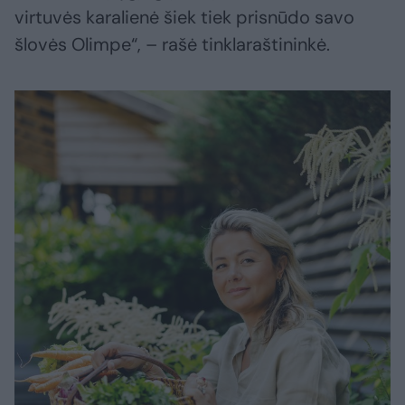
virtuvės karalienė šiek tiek prisnūdo savo
šlovės Olimpe“, – rašė tinklaraštininkė.