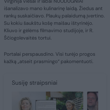
Virginija viešai ir labai NUODUGNIAI
išanalizavo mano kulinarinę laidą. Žiedus ant
rankų suskaičiavo. Plaukų palaidumą įvertino.
Su kokiu šaukštu košę maišau ištyrinėjo.
Kliuvo ir gėlėms filmavimo studijoje, ir R.
Ščiogolevaitės tortui.
Portalai perspausdino. Visi turėjo progos
kažką „atseit prasmingo“ pakomentuoti.
Susiję straipsniai