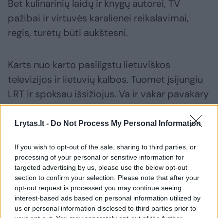
Bet kulinarinių laidų ir knygų autorei, TV
pažibai ir virtuvės karalienei reikalavimai,
regis, turėtų būti aukštesni.
Karts nuo karto pasiilgstu lietuviškos
televizijos ir lietuvių kalbos. Tuomet įsijungiu
LRT ir spoksau išsižiojus. Va ir vakar pavakary
išgriuvau ant sofkės ir žiūriu: Beata verda
avižinę košę. Keptuvėj pakepino bananų, bėrė
Lrytas.lt -
Do Not Process My Personal Information
cinamono, kardamono, viskas ten gerai su ta
If you wish to opt-out of the sale, sharing to third parties, or
koše. Tik va visa tai stebint dėmesį blaškė
processing of your personal or sensitive information for
ponios žiedai. Ant abiejų rankų suskaičiavau
targeted advertising by us, please use the below opt-out
section to confirm your selection. Please note that after your
ar tik ne keturis, plius apyrankė. Ir ne kokie ten
opt-out request is processed you may continue seeing
lygūs neva vestuviniai, o su įmantriausiom
interest-based ads based on personal information utilized by
us or personal information disclosed to third parties prior to
akutėm ir išsikišimais. Ne tik vakar, bet ir