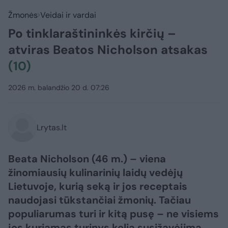
Žmonės
Veidai ir vardai
Po tinklaraštininkės kirčių –
atviras Beatos Nicholson atsakas
(10)
2026 m. balandžio 20 d. 07:26
Lrytas.lt
Beata Nicholson (46 m.) – viena
žinomiausių kulinarinių laidų vedėjų
Lietuvoje, kurią seką ir jos receptais
naudojasi tūkstančiai žmonių. Tačiau
populiarumas turi ir kitą pusę – ne visiems
jos kuriamas turinys kelia susižavėjimą.