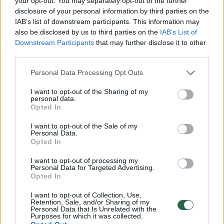
your opt-out. You may separately opt-out of the further
kitose laidose prie tų žiedų limpa miltai,
disclosure of your personal information by third parties on the
kabinasi pjaustomos daržovės.
IAB’s list of downstream participants. This information may
also be disclosed by us to third parties on the
IAB’s List of
Downstream Participants
that may further disclose it to other
third parties.
Pripažįstu, kad esu seno sukirpimo ir stipriai
paveikta griežtų savo kulinarinių studijų
Personal Data Processing Opt Outs
mokyklos taisyklių. Šefai įkalė į galvą, kad
I want to opt-out of the Sharing of my
maistas turi būti gaminamas švariais rūbais,
personal data.
Opted In
užsirišus prijuostę, tvirtai surištais plaukais,
I want to opt-out of the Sale of my
švariomis plikomis rankomis. Jokių žiedų ir
Personal Data.
Opted In
apyrankių, jokių ilgų nagų ir spalvotų
manikiūrų. Mokykloje nagai turėdavo būti
I want to opt-out of processing my
Personal Data for Targeted Advertising.
nukarpyti kone iki geluonių. Aš suprantu, kad
Opted In
tokios griežtos taisyklės yra skirtos virtuvės
I want to opt-out of Collection, Use,
Retention, Sale, and/or Sharing of my
profesionalams, kurie gamina ne sau, o
Personal Data that Is Unrelated with the
Purposes for which it was collected.
kitiems žmonėms. Bet mintį pagaunat –