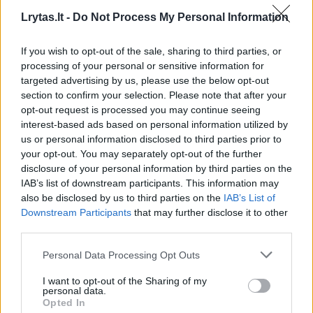
Lrytas.lt -
Do Not Process My Personal Information
If you wish to opt-out of the sale, sharing to third parties, or
Nuotrauka
Prezidentūra
processing of your personal or sensitive information for
targeted advertising by us, please use the below opt-out
section to confirm your selection. Please note that after your
opt-out request is processed you may continue seeing
Komentuoti po šiuo straipsniu
interest-based ads based on personal information utilized by
us or personal information disclosed to third parties prior to
your opt-out. You may separately opt-out of the further
Komentuoti gali tik Lrytas registruoti vartotojai.
disclosure of your personal information by third parties on the
Prisijunkite prie registruotų vartotojų
IAB’s list of downstream participants. This information may
bendruomenės ir bendraukite komentaruose!
also be disclosed by us to third parties on the
IAB’s List of
Downstream Participants
that may further disclose it to other
third parties.
Rodyti komentarus
Personal Data Processing Opt Outs
I want to opt-out of the Sharing of my
Prisijungti komentatoriams
personal data.
Opted In