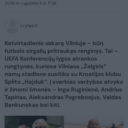
2026 m. rugpjūčio 6 d. 17:38
Lrytas.lt
Ketvirtadienio vakarą Vilniuje – būrį
futbolo sirgalių pritraukęs renginys. Tai –
UEFA Konferencijų lygos atrankos
rungtynės, kuriose Vilniaus „Žalgiris“
namų stadione susitiko su Kroatijos klubu
Splito „Hajduk“. Į svarbias varžybas atvyko
ir žinomi žmonės – Inga Ruginienė, Andrius
Tapinas, Aleksandras Pogrebnojus, Valdas
Benkunskas bei kiti.