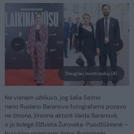
Daugiau nuotraukų (4)
Ne vienam užkliuvo, jog šalia Seimo
nario Ruslano Baranovo fotografams pozavo
ne žmona, žinoma aktorė Vaida Baranovė,
o jo kolegė Elžbieta Žurovska-Puodžiūnienė –
buvusios premjerės Ingos Ruginienės