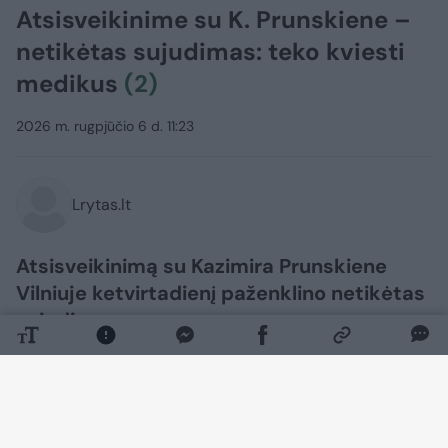
Atsisveikinime su K. Prunskiene –
netikėtas sujudimas: teko kviesti
medikus
(2)
2026 m. rugpjūčio 6 d. 11:23
Lrytas.lt
Atsisveikinimą su Kazimira Prunskiene
Vilniuje ketvirtadienį paženklino netikėtas
sujudimas.