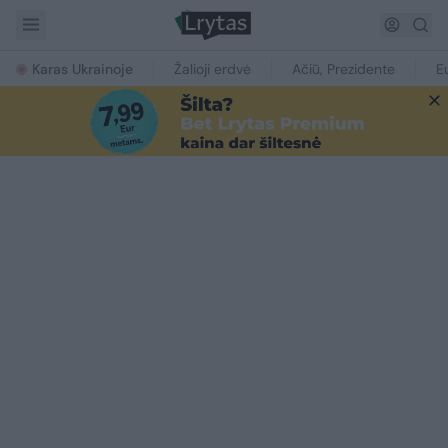
Karas Ukrainoje
Žalioji erdvė
Ačiū, Prezidente
E