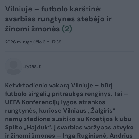
Vilniuje – futbolo karštinė:
svarbias rungtynes stebėjo ir
žinomi žmonės
(2)
2026 m. rugpjūčio 6 d. 17:38
Lrytas.lt
Ketvirtadienio vakarą Vilniuje – būrį
futbolo sirgalių pritraukęs renginys. Tai –
UEFA Konferencijų lygos atrankos
rungtynės, kuriose Vilniaus „Žalgiris“
namų stadione susitiko su Kroatijos klubu
Splito „Hajduk“. Į svarbias varžybas atvyko
ir žinomi žmonės – Inga Ruginienė, Andrius