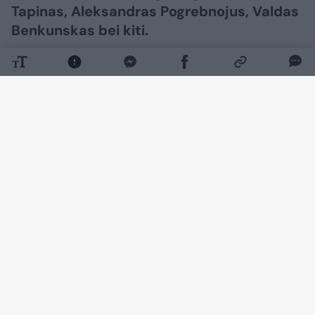
Tapinas, Aleksandras Pogrebnojus, Valdas
Benkunskas bei kiti.
Daugiau nuotraukų (23)