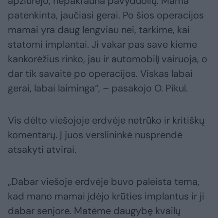
apžiūrėjo, nepakrauna pavyduolių. Mama
patenkinta, jaučiasi gerai. Po šios operacijos
mamai yra daug lengviau nei, tarkime, kai
statomi implantai. Ji vakar pas save kieme
kankorėžius rinko, jau ir automobilį vairuoja, o
dar tik savaitė po operacijos. Viskas labai
gerai, labai laiminga“, – pasakojo O. Pikul.
Vis dėlto viešojoje erdvėje netrūko ir kritiškų
komentarų. Į juos verslininkė nusprendė
atsakyti atvirai.
„Dabar viešoje erdvėje buvo paleista tema,
kad mano mamai įdėjo krūties implantus ir ji
dabar senjorė. Matėme daugybę kvailų