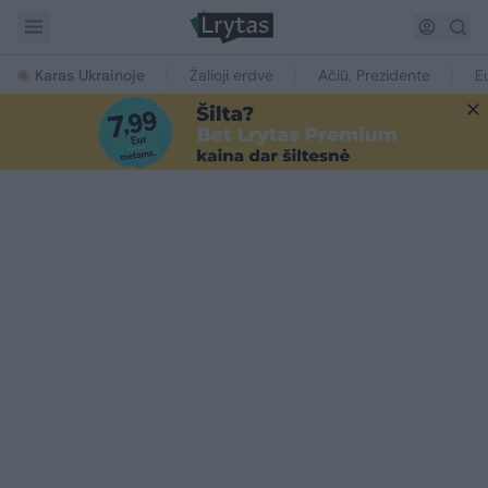
Karas Ukrainoje
Žalioji erdvė
Ačiū, Prezidente
E