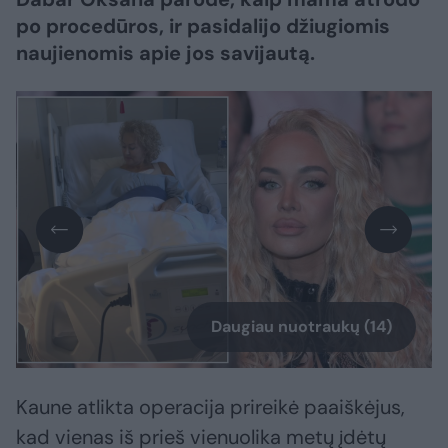
po procedūros, ir pasidalijo džiugiomis
naujienomis apie jos savijautą.
Daugiau nuotraukų (14)
Kaune atlikta operacija prireikė paaiškėjus,
kad vienas iš prieš vienuolika metų įdėtų