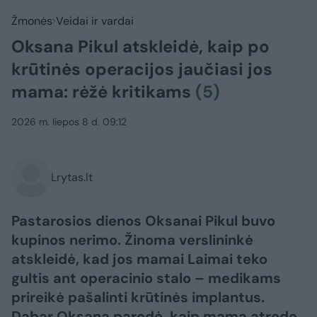
Žmonės
Veidai ir vardai
Oksana Pikul atskleidė, kaip po
krūtinės operacijos jaučiasi jos
mama: rėžė kritikams
(5)
2026 m. liepos 8 d. 09:12
Lrytas.lt
Pastarosios dienos Oksanai Pikul buvo
kupinos nerimo. Žinoma verslininkė
atskleidė, kad jos mamai Laimai teko
gultis ant operacinio stalo – medikams
prireikė pašalinti krūtinės implantus.
Dabar Oksana parodė, kaip mama atrodo