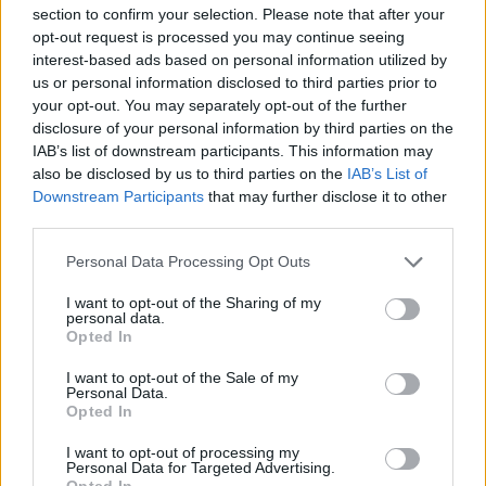
section to confirm your selection. Please note that after your
opt-out request is processed you may continue seeing
interest-based ads based on personal information utilized by
us or personal information disclosed to third parties prior to
Simo Jasaičio akibrokšto
O. Pikul i
your opt-out. You may separately opt-out of the further
sulaukusi Oksana Pikul rėžė:
leido paj
disclosure of your personal information by third parties on the
„Vanok“
(3)
kadrai s
IAB’s list of downstream participants. This information may
dėmesi
also be disclosed by us to third parties on the
IAB’s List of
Downstream Participants
that may further disclose it to other
third parties.
Personal Data Processing Opt Outs
I want to opt-out of the Sharing of my
„Mano mama griežtai prižiūri savo sveikatą,
personal data.
tyrimai pas ją visi atlikti. Dabar bus sveika,
Opted In
graži – močiutės tokios ir turi būti“, –
I want to opt-out of the Sale of my
Personal Data.
šyptelėjo O. Pikul.
Opted In
I want to opt-out of processing my
Personal Data for Targeted Advertising.
Praėjus kiek daugiau nei savaitei po
Opted In