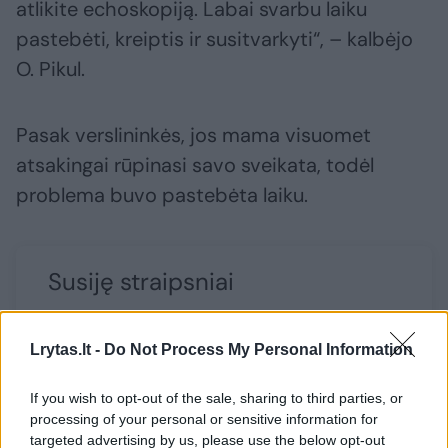
atlikite echoskopiją. Labai svarbu laiku
pastebėti, kreiptis ir susitvarkyti“, – kalbėjo
O. Pikul.
Pasak verslininkės, jos mama visuomet
atsakingai rūpinasi savo sveikata, todėl
problema buvo pastebėta laiku.
Susiję straipsniai
Lrytas.lt -
Do Not Process My Personal Information
If you wish to opt-out of the sale, sharing to third parties, or
processing of your personal or sensitive information for
targeted advertising by us, please use the below opt-out