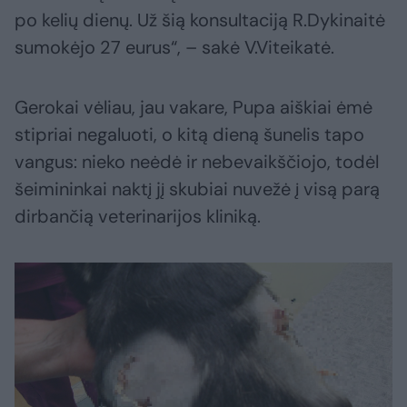
po kelių dienų. Už šią konsultaciją R.Dykinaitė
sumokėjo 27 eurus“, – sakė V.Viteikatė.
Gerokai vėliau, jau vakare, Pupa aiškiai ėmė
stipriai negaluoti, o kitą dieną šunelis tapo
vangus: nieko neėdė ir nebevaikščiojo, todėl
šeimininkai naktį jį skubiai nuvežė į visą parą
dirbančią veterinarijos kliniką.