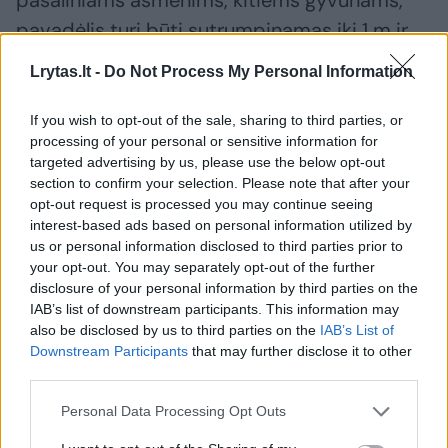
pavadėlis turi būti sutrumpinamas iki 1 m ir
šunys vedami prie vedančiojo kojos. Šunys
Lrytas.lt -
Do Not Process My Personal Information
žmonių susibūrimo vietose (autobusų
stovėjimo stotelėse, prie parduotuvių,
If you wish to opt-out of the sale, sharing to third parties, or
processing of your personal or sensitive information for
turguje, lifte ir pan.) turi būti su antsnukiais.
targeted advertising by us, please use the below opt-out
section to confirm your selection. Please note that after your
opt-out request is processed you may continue seeing
Kadangi R.Dykinaitė nepanoro atsakyti į
interest-based ads based on personal information utilized by
klausimus, sužinoti, ar pareigūnė žino
us or personal information disclosed to third parties prior to
your opt-out. You may separately opt-out of the further
taisykles ir kodėl jų nesilaikė – nepavyko. Taip
disclosure of your personal information by third parties on the
pat pareigūnė nenorėjo vertinti ir kalbėti, iš
IAB’s list of downstream participants. This information may
also be disclosed by us to third parties on the
IAB’s List of
kur galėjo atsirasti tokios gilios žaizdos ir
Downstream Participants
that may further disclose it to other
sunkūs sužalojimai.
third parties.
Personal Data Processing Opt Outs
Vilniaus apskrities vyriausiojo policijos