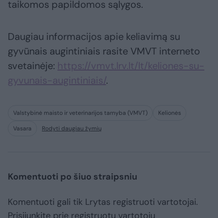
taikomos papildomos sąlygos.
Daugiau informacijos apie keliavimą su
gyvūnais augintiniais rasite VMVT interneto
svetainėje:
https://vmvt.lrv.lt/lt/keliones-su-
gyvunais-augintiniais/
.
Valstybinė maisto ir veterinarijos tarnyba (VMVT)
Kelionės
Vasara
Rodyti daugiau žymių
Komentuoti po šiuo straipsniu
Komentuoti gali tik Lrytas registruoti vartotojai.
Prisijunkite prie registruotų vartotojų