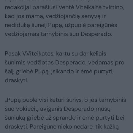
redakcijai parašiusi Ventė Viteikaitė tvirtino,
kad jos mamą, vedžiojančią senyvą ir
nediduką šunelį Pupą, užpuolė pareigūnės
vedžiojamas tarnybinis šuo Desperado.
Pasak V.Viteikatės, kartu su dar keliais
šunimis vedžiotas Desperado, vedamas pro
šalį, griebė Pupą, įsikando ir ėmė purtyti,
draskyti.
„Pupą puolė visi keturi šunys, o jos tarnybinis
šuo vokiečių aviganis Desperado mūsų
šuniuką griebė už sprando ir ėmė purtyti bei
draskyti. Pareigūnė nieko nedarė, tik kažką