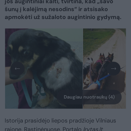
jos augintiniai kalti, tvirtina, kad „savo
šunų į kalėjimą nesodins“ ir atsisako
apmokėti už sužaloto augintinio gydymą.
Daugiau nuotraukų (4)
Istorija prasidėjo liepos pradžioje Vilniaus
rajone, Rastinėnuose. Portalo
lrytas.lt