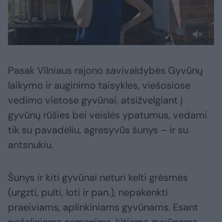
Pasak Vilniaus rajono savivaldybės Gyvūnų
laikymo ir auginimo taisykles, viešosiose
vedimo vietose gyvūnai, atsižvelgiant į
gyvūnų rūšies bei veislės ypatumus, vedami
tik su pavadėliu, agresyvūs šunys – ir su
antsnukiu.
Šunys ir kiti gyvūnai neturi kelti grėsmės
(urgzti, pulti, loti ir pan.), nepakenkti
praeiviams, aplinkiniams gyvūnams. Esant
pašaliniams asmenims, kitiems gyvūnams,