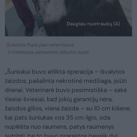
Daugiau nuotraukų (4)
Sulažota Pupa pas veterinarus.
V.Viteikatės asmeninio albumo nuotr.
„Šuniukui buvo atlikta operacija – išvalytos
žaizdos, pašalinta nekrotinė medžiaga, įsiūti
drenai. Veterinarė buvo pesimistiška – sakė
tiesiai šviesiai, kad jokių garantijų nėra,
žaizdos gilios, viena žaizda – su 10 cm kišene,
kai pats šuniukas vos 35 cm ilgio, oda
nuplėšta nuo raumens, patys raumenys
sutrinti, be to buvo prarastos beveik dvi