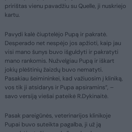
pririštas vienu pavadžiu su Quelle, ji nuskriejo
kartu.
Pavydi kalė čiuptelėjo Pupą ir pakratė.
Desperado net nespėjo jos apžioti, kaip jau
visi mano šunys buvo išguldyti ir pakratyti
mano rankomis. Nužvelgiau Pupą ir iškart
jokių plėštinių žaizdų buvo nematyti.
Pasakiau šeimininkei, kad važiuosim į kliniką,
vos tik ji atsidarys ir Pupa apsiramins“, –
savo versiją viešai pateikė R.Dykinaitė.
Pasak pareigūnės, veterinarijos klinikoje
Pupai buvo suteikta pagalba, ji už ją