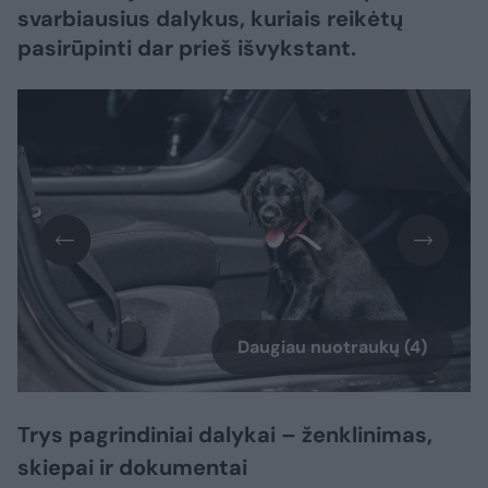
svarbiausius dalykus, kuriais reikėtų
pasirūpinti dar prieš išvykstant.
Daugiau nuotraukų (4)
Trys pagrindiniai dalykai – ženklinimas,
skiepai ir dokumentai