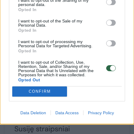
I want to opt-out of the Sharing of my
komisariato Komunikacijos poskyrio vedėja
personal data.
Opted In
Julija Samorokovskaja tvirtina, kad Pupos
šeimininkių pareiškimas policijai buvo gautas
I want to opt-out of the Sale of my
Personal Data.
ir užregistruotas, pradėta administracinė
Opted In
teisena pagal LR ANK 346 str. 4 d. (Lietuvos
I want to opt-out of processing my
Personal Data for Targeted Advertising.
Respublikos gyvūnų gerovės ir apsaugos
Opted In
įstatymo ir kitų gyvūnų gerovės ir apsaugos,
I want to opt-out of Collection, Use,
atskirų rūšių gyvūnų ženklinimo ir
Retention, Sale, and/or Sharing of my
Personal Data that Is Unrelated with the
registravimo reikalavimus reglamentuojančių
Purposes for which it was collected.
Opted Out
teisės aktų pažeidimas, dėl kurio atsirado
CONFIRM
žalos asmens sveikatai ar turtui) ir gresia
bauda nuo 150 iki 300 eurų.
Data Deletion
Data Access
Privacy Policy
Susiję straipsniai