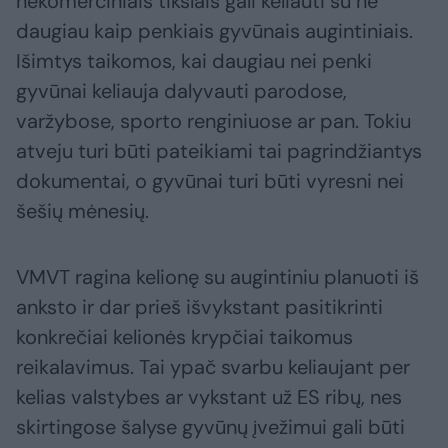
nekomerciniais tikslais gali keliauti su ne
daugiau kaip penkiais gyvūnais augintiniais.
Išimtys taikomos, kai daugiau nei penki
gyvūnai keliauja dalyvauti parodose,
varžybose, sporto renginiuose ar pan. Tokiu
atveju turi būti pateikiami tai pagrindžiantys
dokumentai, o gyvūnai turi būti vyresni nei
šešių mėnesių.
VMVT ragina kelionę su augintiniu planuoti iš
anksto ir dar prieš išvykstant pasitikrinti
konkrečiai kelionės krypčiai taikomus
reikalavimus. Tai ypač svarbu keliaujant per
kelias valstybes ar vykstant už ES ribų, nes
skirtingose šalyse gyvūnų įvežimui gali būti