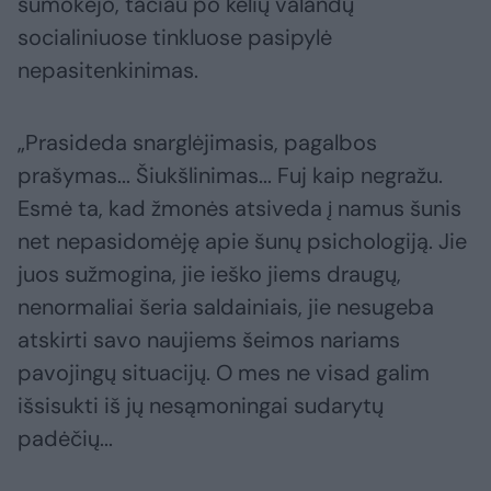
sumokėjo, tačiau po kelių valandų
socialiniuose tinkluose pasipylė
nepasitenkinimas.
„Prasideda snarglėjimasis, pagalbos
prašymas... Šiukšlinimas... Fuj kaip negražu.
Esmė ta, kad žmonės atsiveda į namus šunis
net nepasidomėję apie šunų psichologiją. Jie
juos sužmogina, jie ieško jiems draugų,
nenormaliai šeria saldainiais, jie nesugeba
atskirti savo naujiems šeimos nariams
pavojingų situacijų. O mes ne visad galim
išsisukti iš jų nesąmoningai sudarytų
padėčių...