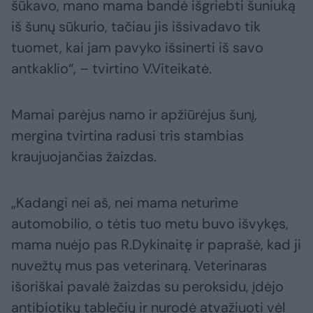
šūkavo, mano mama bandė išgriebti šuniuką
iš šunų sūkurio, tačiau jis išsivadavo tik
tuomet, kai jam pavyko išsinerti iš savo
antkaklio“, – tvirtino V.Viteikatė.
Mamai parėjus namo ir apžiūrėjus šunį,
mergina tvirtina radusi tris stambias
kraujuojančias žaizdas.
„Kadangi nei aš, nei mama neturime
automobilio, o tėtis tuo metu buvo išvykęs,
mama nuėjo pas R.Dykinaitę ir paprašė, kad ji
nuvežtų mus pas veterinarą. Veterinaras
išoriškai pavalė žaizdas su peroksidu, įdėjo
antibiotikų tablečių ir nurodė atvažiuoti vėl