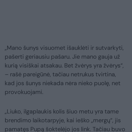
„Mano šunys visuomet išauklėti ir sutvarkyti,
pašerti geriausiu pašaru. Jie mano gauja už
kurią visiškai atsakau. Bet žvėrys yra žvėrys“,
– rašė pareigūnė, tačiau netrukus tvirtina,
kad jos šunys niekada nėra nieko puolę, net
provokuojami.
„Liuko, ilgaplaukis kolis šiuo metu yra tame
brendimo laikotarpyje, kai ieško „mergų“, jis
pamatęs Pupą šoktelėjo jos link. Tačiau buvo