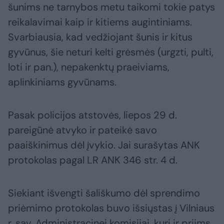
šunims ne tarnybos metu taikomi tokie patys
reikalavimai kaip ir kitiems augintiniams.
Svarbiausia, kad vedžiojant šunis ir kitus
gyvūnus, šie neturi kelti grėsmės (urgzti, pulti,
loti ir pan.), nepakenktų praeiviams,
aplinkiniams gyvūnams.
Pasak policijos atstovės, liepos 29 d.
pareigūnė atvyko ir pateikė savo
paaiškinimus dėl įvykio. Jai surašytas ANK
protokolas pagal LR ANK 346 str. 4 d.
Siekiant išvengti šališkumo dėl sprendimo
priėmimo protokolas buvo išsiųstas į Vilniaus
r. sav. Administracinei komisijai, kuri ir priims