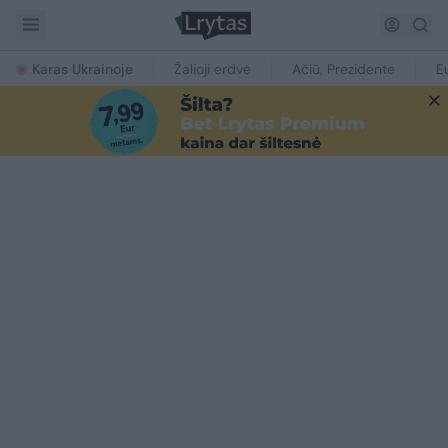
Karas Ukrainoje
Žalioji erdvė
Ačiū, Prezidente
E