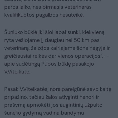
paros laiko, nes pirmasis veterinaras
kvalifikuotos pagalbos nesuteikė.
Šuniuko būklė iki šiol labai sunki, kiekvieną
rytą vežiojame jį daugiau nei 50 km pas
veterinarą, žaizdos kairiajame šone negyja ir
greičiausiai reikės dar vienos operacijos“, –
apie sudėtingą Pupos būklę pasakojo
V.Viteikatė.
Pasak V.Viteikatės, nors pareigūnė savo kaltę
pripažino, tačiau žalos atlyginti nenori ir
prašymą apmokėti jos augintinių užpulto
šunelio gydymą vadina bandymu