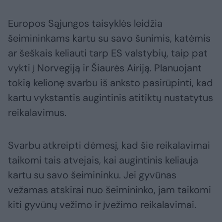
Europos Sąjungos taisyklės leidžia
šeimininkams kartu su savo šunimis, katėmis
ar šeškais keliauti tarp ES valstybių, taip pat
vykti į Norvegiją ir Šiaurės Airiją. Planuojant
tokią kelionę svarbu iš anksto pasirūpinti, kad
kartu vykstantis augintinis atitiktų nustatytus
reikalavimus.
Svarbu atkreipti dėmesį, kad šie reikalavimai
taikomi tais atvejais, kai augintinis keliauja
kartu su savo šeimininku. Jei gyvūnas
vežamas atskirai nuo šeimininko, jam taikomi
kiti gyvūnų vežimo ir įvežimo reikalavimai.