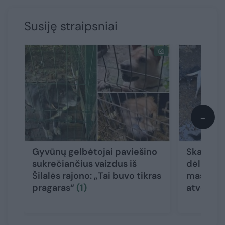
Susiję straipsniai
→
Gyvūnų gelbėtojai paviešino
Skambina
sukrečiančius vaizdus iš
dėl naujo
Šilalės rajono: „Tai buvo tikras
masinių 
pragaras“
(1)
atvejų