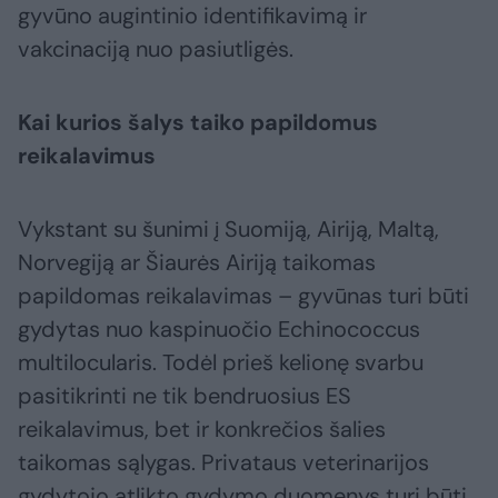
gyvūno augintinio identifikavimą ir
vakcinaciją nuo pasiutligės.
Kai kurios šalys taiko papildomus
reikalavimus
Vykstant su šunimi į Suomiją, Airiją, Maltą,
Norvegiją ar Šiaurės Airiją taikomas
papildomas reikalavimas – gyvūnas turi būti
gydytas nuo kaspinuočio Echinococcus
multilocularis. Todėl prieš kelionę svarbu
pasitikrinti ne tik bendruosius ES
reikalavimus, bet ir konkrečios šalies
taikomas sąlygas. Privataus veterinarijos
gydytojo atlikto gydymo duomenys turi būti