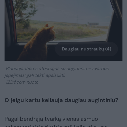
Daugiau nuotraukų (4)
Planuojantiems atostogas su augintiniu – svarbus
įspėjimas: gali tekti apsisukti.
123rf.com nuotr.
O jeigu kartu keliauja daugiau augintinių?
Pagal bendrąją tvarką vienas asmuo