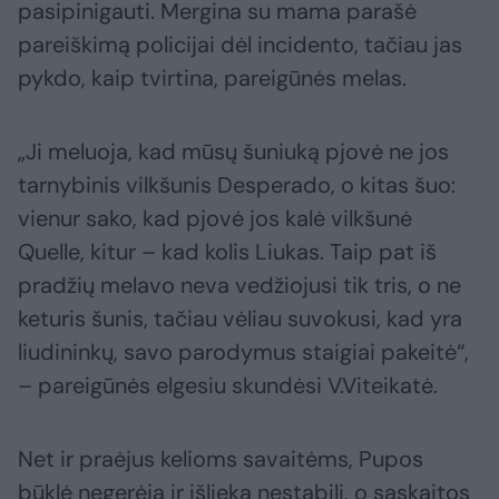
pasipinigauti. Mergina su mama parašė
pareiškimą policijai dėl incidento, tačiau jas
pykdo, kaip tvirtina, pareigūnės melas.
„Ji meluoja, kad mūsų šuniuką pjovė ne jos
tarnybinis vilkšunis Desperado, o kitas šuo:
vienur sako, kad pjovė jos kalė vilkšunė
Quelle, kitur – kad kolis Liukas. Taip pat iš
pradžių melavo neva vedžiojusi tik tris, o ne
keturis šunis, tačiau vėliau suvokusi, kad yra
liudininkų, savo parodymus staigiai pakeitė“,
– pareigūnės elgesiu skundėsi V.Viteikatė.
Net ir praėjus kelioms savaitėms, Pupos
būklė negerėja ir išlieka nestabili, o sąskaitos