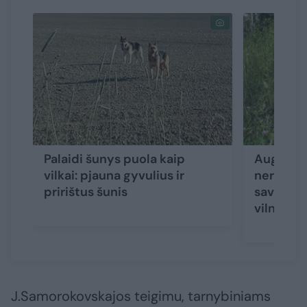
Palaidi šunys puola kaip
Augintin
vilkai: pjauna gyvulius ir
neregėta
pririštus šunis
savivald
vilniečiu
J.Samorokovskajos teigimu, tarnybiniams