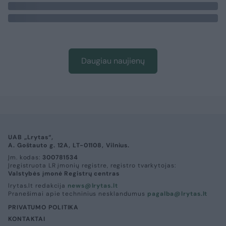
Daugiau naujienų
UAB „Lrytas“,
A. Goštauto g. 12A, LT-01108, Vilnius.
Įm. kodas:
300781534
Įregistruota LR įmonių registre, registro tvarkytojas:
Valstybės įmonė Registrų centras
lrytas.lt redakcija
news@lrytas.lt
Pranešimai apie techninius nesklandumus
pagalba@lrytas.lt
PRIVATUMO POLITIKA
KONTAKTAI