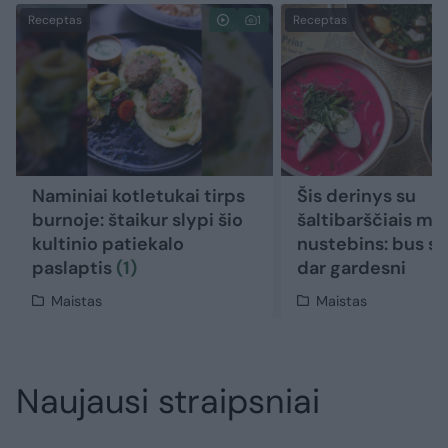
Receptas
1
Receptas
Naminiai kotletukai tirps
Šis derinys su
burnoje: štaikur slypi šio
šaltibarščiais ma
kultinio patiekalo
nustebins: bus so
paslaptis
(1)
dar gardesni
Maistas
Maistas
Naujausi straipsniai