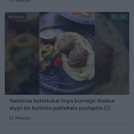
Maistas
Receptas
1
Naminiai kotletukai tirps burnoje: štaikur
slypi šio kultinio patiekalo paslaptis
(1)
Maistas