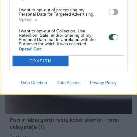
I want to opt-out of processing my
Maistas
Personal Data for Targeted Advertising.
Opted In
I want to opt-out of Collection, Use,
Receptas
1
Retention, Sale, and/or Sharing of my
Personal Data that Is Unrelated with the
Purposes for which it was collected.
Opted Out
CONFIRM
Data Deletion
Data Access
Privacy Policy
Puri ir labai gardi ryžių košė: skonis – tarsi
vaikystėje
(1)