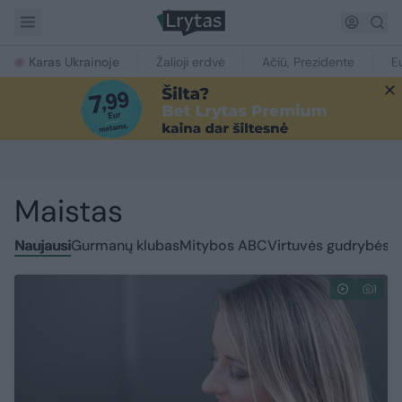
Karas Ukrainoje
Žalioji erdvė
Ačiū, Prezidente
E
Maistas
Naujausi
Gurmanų klubas
Mitybos ABC
Virtuvės gudrybės
P
1