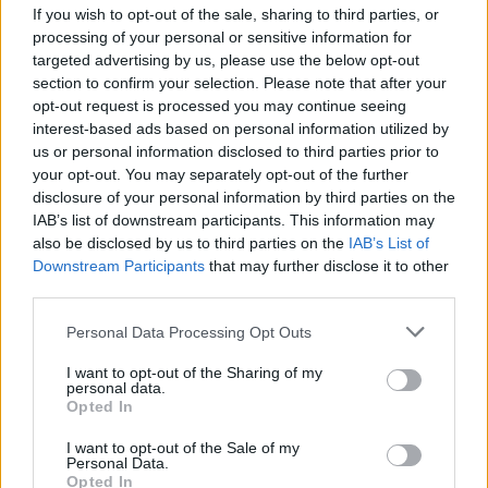
If you wish to opt-out of the sale, sharing to third parties, or
masiškai apsinuodija šiomis daržovėmis, jau
processing of your personal or sensitive information for
yra mirusių
(1)
targeted advertising by us, please use the below opt-out
section to confirm your selection. Please note that after your
Maistas
opt-out request is processed you may continue seeing
interest-based ads based on personal information utilized by
Receptas
4
us or personal information disclosed to third parties prior to
your opt-out. You may separately opt-out of the further
disclosure of your personal information by third parties on the
IAB’s list of downstream participants. This information may
also be disclosed by us to third parties on the
IAB’s List of
Downstream Participants
that may further disclose it to other
third parties.
Personal Data Processing Opt Outs
I want to opt-out of the Sharing of my
personal data.
Opted In
I want to opt-out of the Sale of my
Šalta burokėlių sriuba ir keptų slyvų salotos:
Personal Data.
Opted In
5 netikėti receptai ieškantiems naujų idėjų