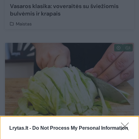
Vasaros klasika: voveraitės su šviežiomis
bulvėmis ir krapais
Maistas
1
Lrytas.lt -
Do Not Process My Personal Information
Situacija kelia didelį nerimą: žmonės