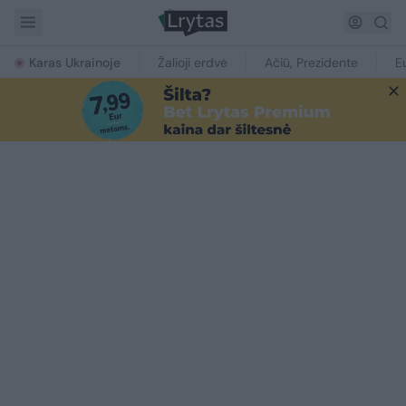
Karas Ukrainoje
Žalioji erdvė
Ačiū, Prezidente
E