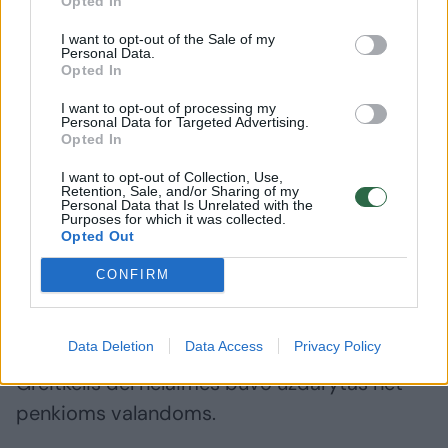
Opted In
aplinkybėmis sunku patikėti
I want to opt-out of the Sale of my
Personal Data.
Opted In
I want to opt-out of processing my
Personal Data for Targeted Advertising.
Opted In
I want to opt-out of Collection, Use,
Retention, Sale, and/or Sharing of my
Personal Data that Is Unrelated with the
Purposes for which it was collected.
Opted Out
CONFIRM
Data Deletion
Data Access
Privacy Policy
Pareigūnai aiškinasi avarijos aplinkybes.
Greitkelis dėl nelaimės buvo uždarytas net
penkioms valandoms.