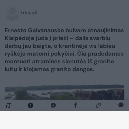
Lrytas.lt
Ernesto Galvanausko bulvaro atnaujinimas
Klaipėdoje juda į priekį – dalis svarbių
darbų jau baigta, o krantinėje vis labiau
ryškėja matomi pokyčiai. Čia pradedamos
montuoti atraminės sienutės iš granito
luitų ir klojamos granito dangos.