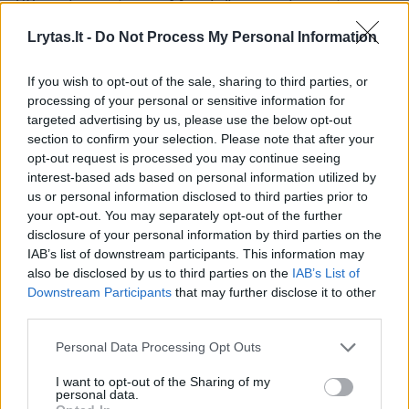
62 metų amžiaus „Mazda“ vairuotojas žuvo
vietoje, dar 45 žmonės buvo sužaloti.
Lrytas.lt -
Do Not Process My Personal Information
Autobuso vairuotojas nelaimę išgyveno tik
If you wish to opt-out of the sale, sharing to third parties, or
per stebuklą, nes „Mazda“ atskriejo tiesiai į jį.
processing of your personal or sensitive information for
targeted advertising by us, please use the below opt-out
section to confirm your selection. Please note that after your
Tragiška avarija įvyko Tomei greitkelyje,
opt-out request is processed you may continue seeing
Šinšire, Aiči prefektūroje. Turistai autobusu
interest-based ads based on personal information utilized by
us or personal information disclosed to third parties prior to
važiavo į Minami Alpes Jamanašio
your opt-out. You may separately opt-out of the further
prefektūroje, bet kelionės tikslo taip ir
disclosure of your personal information by third parties on the
nepasiekė.
IAB’s list of downstream participants. This information may
also be disclosed by us to third parties on the
IAB’s List of
Downstream Participants
that may further disclose it to other
third parties.
45 iš 47 autobusu važiavusių žmonių patrė
įvairius sužalojimus, šešiems iš jų lūžo kaulai.
Personal Data Processing Opt Outs
I want to opt-out of the Sharing of my
personal data.
Japonijoje – tragiška avarija, kurios