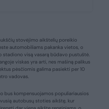
ukščių stovėjimo aikštelių poreikio
ieste automobiliams pakanka vietos, o
to stadiono visą vasarą būdavo pustuštė.
langoje viskas yra arti, nes mašiną palikus
ektus pėsčiomis galima pasiekti per 10
entro vadovas.
, kuo bus kompensuojamos populiariausios
usią autobusų stoties aikštę, kur
rengti dar vieną aikštę renginiams, o