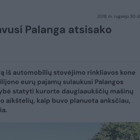
2018 m. rugsėjo 30 d.
vusi Palanga atsisako
rą iš automobilių stovėjimo rinkliavos kone
lijono eurų pajamų sulaukusi Palangos
ybė statyti kurorte daugiaaukščių mašinų
o aikštelių, kaip buvo planuota anksčiau,
ia.