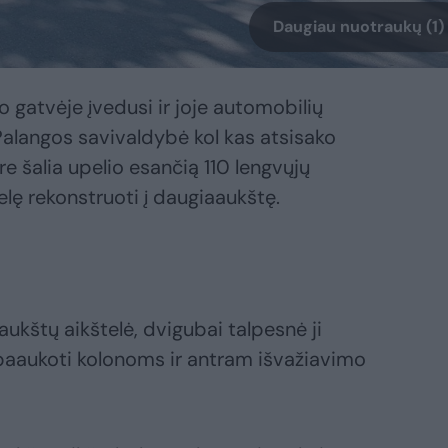
Daugiau nuotraukų (1)
 gatvėje įvedusi ir joje automobilių
alangos savivaldybė kol kas atsisako
e šalia upelio esančią 110 lengvųjų
lę rekonstruoti į daugiaaukštę.
aukštų aikštelė, dvigubai talpesnė ji
 paaukoti kolonoms ir antram išvažiavimo