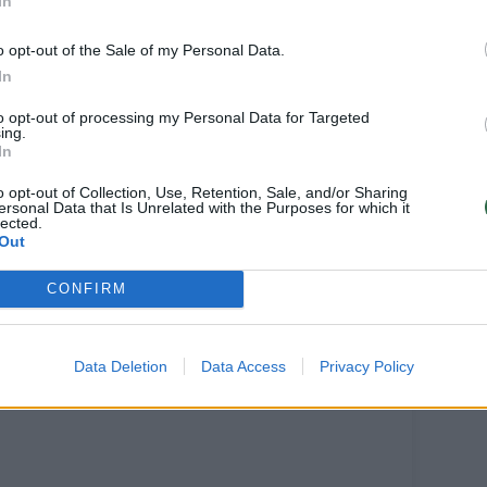
tliekamas savotiškas eksperimentas –
In
okama: viena valanda kainuos vieną eurą.
o opt-out of the Sale of my Personal Data.
In
to opt-out of processing my Personal Data for Targeted
ing.
In
o opt-out of Collection, Use, Retention, Sale, and/or Sharing
ersonal Data that Is Unrelated with the Purposes for which it
lected.
Out
CONFIRM
Data Deletion
Data Access
Privacy Policy