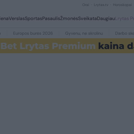
Orai
Lrytas.tv
Horoskopai
iena
Verslas
Sportas
Pasaulis
Žmonės
Sveikata
Daugiau
Lrytas 
e
Europos burės 2026
Gyvenu, ne skrolinu
Darbo ske