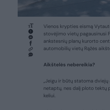
Vienos krypties eismą Vytauto
stovėjimo vietų pagausinusi P
ankstesnių planų kurorto centr
automobilių vietų Rąžės aikšte
Aikštelės nebereikia?
„Jeigu ir būtų statoma dviejų 
netaptų, nes dalį ploto tektų
keliui.