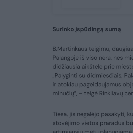
Surinko įspūdingą sumą
B.Martinkaus teigimu, daugiaa
Palangoje iš viso nėra, nes m
didžiausia aikštelė prie mies
„Palyginti su didmiesčiais, Pa
ir atokiau pageidaujamus obj
minučių“, – teigė Rinkliavų c
Tiesa, jis negalėjo pasakyti
stovėjimo vietos praradus buv
artimiausiu metu planuojama į