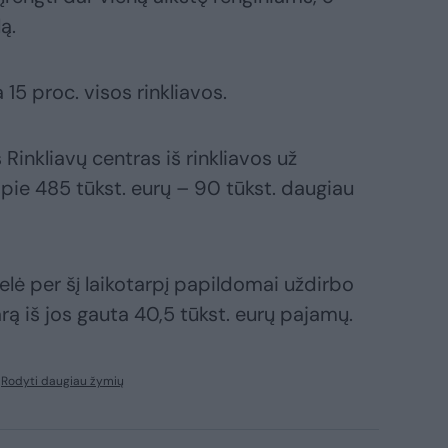
ą.
 15 proc. visos rinkliavos.
Rinkliavų centras iš rinkliavos už
ie 485 tūkst. eurų – 90 tūkst. daugiau
lė per šį laikotarpį papildomai uždirbo
arą iš jos gauta 40,5 tūkst. eurų pajamų.
Rodyti daugiau žymių