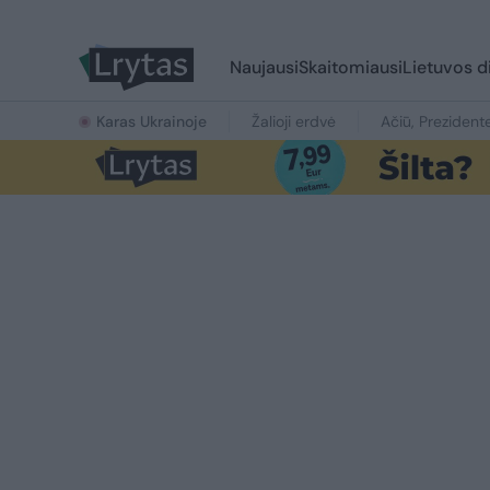
Naujausi
Skaitomiausi
Lietuvos d
Karas Ukrainoje
Žalioji erdvė
Ačiū, Prezident