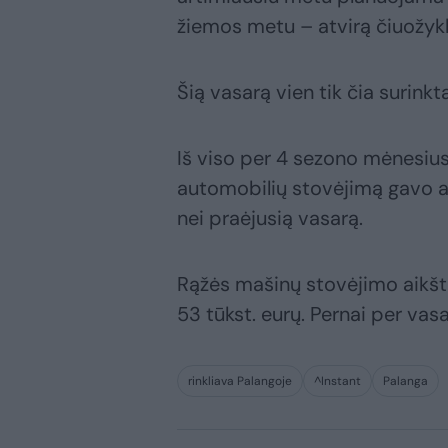
žiemos metu – atvirą čiuožykl
Šią vasarą vien tik čia surinkta
Iš viso per 4 sezono mėnesius 
automobilių stovėjimą gavo ap
nei praėjusią vasarą.
Rąžės mašinų stovėjimo aikšte
53 tūkst. eurų. Pernai per vas
rinkliava Palangoje
^Instant
Palanga