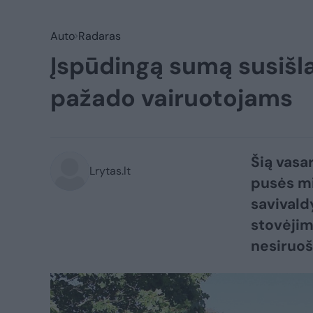
Auto
Radaras
Įspūdingą sumą susišla
pažado vairuotojams
Šią vasa
Lrytas.lt
pusės mi
savivald
stovėjim
nesiruoš