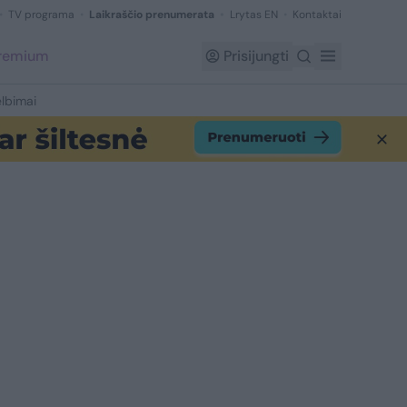
TV programa
Laikraščio prenumerata
Lrytas EN
Kontaktai
Premium
Prisijungti
lbimai