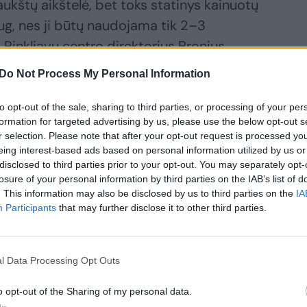
aukštų aikštelė, bet toks statinys kainuotų
ug, nes ji būtų naudojama tik 2–3
o Rinkliavų centro direktorius Bronius
Do Not Process My Personal Information
to opt-out of the sale, sharing to third parties, or processing of your per
i šiltą vasarą buvo sulaukta tik 6 vakarų,
formation for targeted advertising by us, please use the below opt-out s
tos ir teko uždaryti jos vartus. Ji
r selection. Please note that after your opt-out request is processed y
ai šalia esančioje Koncertų salėje
eing interest-based ads based on personal information utilized by us or
disclosed to third parties prior to your opt-out. You may separately opt-
losure of your personal information by third parties on the IAB’s list of
. This information may also be disclosed by us to third parties on the
IA
Participants
that may further disclose it to other third parties.
lė būdavo uždaroma, nes nuo rugsėjo
utomobilių stovėjimas Palangoje yra
s pakanka mieste.
l Data Processing Opt Outs
o opt-out of the Sharing of my personal data.