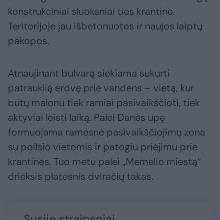
konstrukciniai sluoksniai ties krantine.
Teritorijoje jau išbetonuotos ir naujos laiptų
pakopos.
Atnaujinant bulvarą siekiama sukurti
patrauklią erdvę prie vandens – vietą, kur
būtų malonu tiek ramiai pasivaikščioti, tiek
aktyviai leisti laiką. Palei Danės upę
formuojama ramesnė pasivaikščiojimų zona
su poilsio vietomis ir patogiu priėjimu prie
krantinės. Tuo metu palei „Memelio miestą“
drieksis platesnis dviračių takas.
Susiję straipsniai