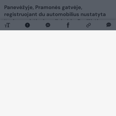
Panevėžyje, Pramonės gatvėje,
registruojant du automobilius nustatyta
įtarimų sukėlusių aplinkybių. Paaiškėjo,
kad automobilis „Audi Q3“ ieškomas
Italijoje, o „Mercedes-Benz“
identifikavimo numeris turi klastojimo
požymių.