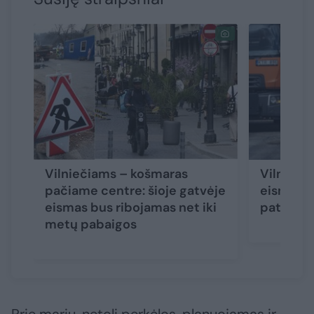
Vilniečiams – košmaras
Vilniaus
pačiame centre: šioje gatvėje
eismas – 
eismas bus ribojamas net iki
pat rude
metų pabaigos
Prie marių, netoli perkėlos, planuojamas ir