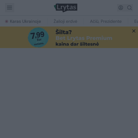
Karas Ukrainoje
Žalioji erdvė
Ačiū, Prezidente
E