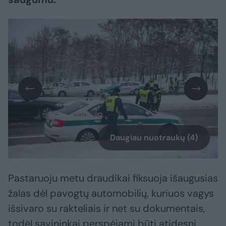
Daugiau nuotraukų (4)
Pastaruoju metu draudikai fiksuoja išaugusias
žalas dėl pavogtų automobilių, kuriuos vagys
išsivaro su rakteliais ir net su dokumentais,
todėl savininkai perspėjami būti atidesni.