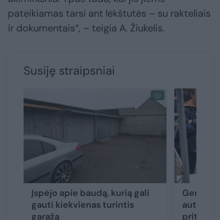
pateikiamas tarsi ant lėkštutės – su rakteliais
ir dokumentais“, – teigia A. Žiukelis.
Susiję straipsniai
Įspėjo apie baudą, kurią gali
Geriausi
gauti kiekvienas turintis
automec
garažą
pritrauk