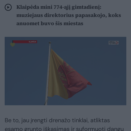
Klaipėda mini 774-ąjį gimtadienį:
muziejaus direktorius papasakojo, koks
anuomet buvo šis miestas
Be to, jau įrengti drenažo tinklai, atliktas
esamo grunto iškasimas ir suformuoti dangų