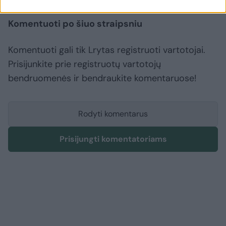
Komentuoti po šiuo straipsniu
Komentuoti gali tik Lrytas registruoti vartotojai.
Prisijunkite prie registruotų vartotojų
bendruomenės ir bendraukite komentaruose!
Rodyti komentarus
Prisijungti komentatoriams