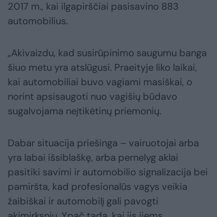
2017 m., kai ilgapirščiai pasisavino 883
automobilius.
„Akivaizdu, kad susirūpinimo saugumu banga
šiuo metu yra atslūgusi. Praeityje liko laikai,
kai automobiliai buvo vagiami masiškai, o
norint apsisaugoti nuo vagišių būdavo
sugalvojama neįtikėtinų priemonių.
Dabar situacija priešinga – vairuotojai arba
yra labai išsiblaškę, arba pernelyg aklai
pasitiki savimi ir automobilio signalizacija bei
pamiršta, kad profesionalūs vagys veikia
žaibiškai ir automobilį gali pavogti
akimirksniu. Ypač tada, kai jis jiems