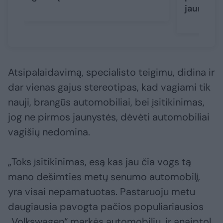
jaunuoliu
Atsipalaidavimą, specialisto teigimu, didina ir
dar vienas gajus stereotipas, kad vagiami tik
nauji, brangūs automobiliai, bei įsitikinimas,
jog ne pirmos jaunystės, dėvėti automobiliai
vagišių nedomina.
„Toks įsitikinimas, esą kas jau čia vogs tą
mano dešimties metų senumo automobilį,
yra visai nepamatuotas. Pastaruoju metu
daugiausia pavogta pačios populiariausios
„Volkswagen“ markės automobilių, ir anaiptol