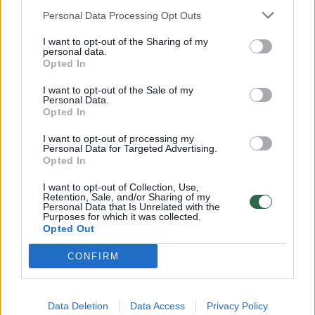
Vagims tai tas pats, kaip būti į kelią
Personal Data Processing Opt Outs
išlydėtiems su lauktuvėmis, taip jiems tampa
I want to opt-out of the Sharing of my
kur kas lengviau užmaskuoti nusikaltimo
personal data.
Opted In
faktą. Be to, atsiranda didelė asmeninių
I want to opt-out of the Sale of my
duomenų nutekėjimo ir neteisėto
Personal Data.
panaudojimo tikimybė“, – sako A. Žiukelis.
Opted In
I want to opt-out of processing my
Personal Data for Targeted Advertising.
Pasak jo, verta peržiūrėti automobilyje iš
Opted In
įpročio tebelaikomus dokumentus ir įvertinti,
I want to opt-out of Collection, Use,
ar jiems ten tikrai vieta. Vežiotis tai, kas nėra
Retention, Sale, and/or Sharing of my
Personal Data that Is Unrelated with the
Purposes for which it was collected.
būtina, tikrai neverta.
Opted Out
CONFIRM
automobilių vagystės
^Instant
vairuotojas
Rodyti daugiau žymių
Data Deletion
Data Access
Privacy Policy