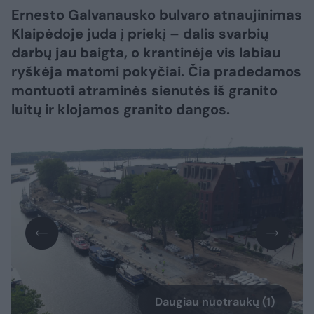
Ernesto Galvanausko bulvaro atnaujinimas
Klaipėdoje juda į priekį – dalis svarbių
darbų jau baigta, o krantinėje vis labiau
ryškėja matomi pokyčiai. Čia pradedamos
montuoti atraminės sienutės iš granito
luitų ir klojamos granito dangos.
Daugiau nuotraukų (1)