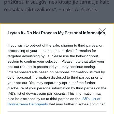
prižiūrėti ir saugūs, nes kitaip jie tarnauja kaip
masalas piktavaliams“, – sako A. Žiukelis.
Vagys įžūlėja – naują automobilį paverčia
metalo krūva
Lrytas.lt -
Do Not Process My Personal Information
If you wish to opt-out of the sale, sharing to third parties, or
processing of your personal or sensitive information for
targeted advertising by us, please use the below opt-out
section to confirm your selection. Please note that after your
opt-out request is processed you may continue seeing
interest-based ads based on personal information utilized by
us or personal information disclosed to third parties prior to
your opt-out. You may separately opt-out of the further
disclosure of your personal information by third parties on the
IAB’s list of downstream participants. This information may
also be disclosed by us to third parties on the
IAB’s List of
Downstream Participants
that may further disclose it to other
third parties.