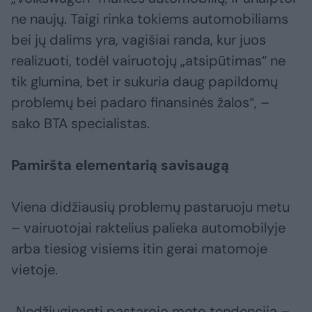
ne naujų. Taigi rinka tokiems automobiliams
bei jų dalims yra, vagišiai randa, kur juos
realizuoti, todėl vairuotojų „atsipūtimas“ ne
tik glumina, bet ir sukuria daug papildomų
problemų bei padaro finansinės žalos“, –
sako BTA specialistas.
Pamiršta elementarią savisaugą
Viena didžiausių problemų pastaruoju metu
– vairuotojai raktelius palieka automobilyje
arba tiesiog visiems itin gerai matomoje
vietoje.
„Nedžiuginanti pastarojo meto tendencija –