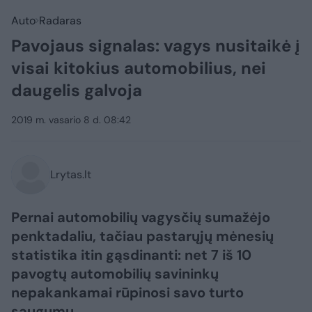
Auto
Radaras
Pavojaus signalas: vagys nusitaikė į
visai kitokius automobilius, nei
daugelis galvoja
2019 m. vasario 8 d. 08:42
Lrytas.lt
Pernai automobilių vagysčių sumažėjo
penktadaliu, tačiau pastarųjų mėnesių
statistika itin gąsdinanti: net 7 iš 10
pavogtų automobilių savininkų
nepakankamai rūpinosi savo turto
saugumu.