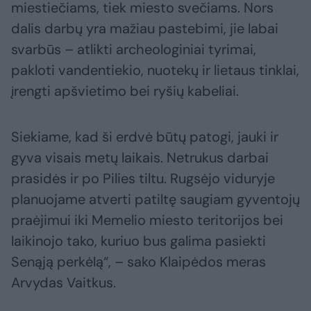
miestiečiams, tiek miesto svečiams. Nors
dalis darbų yra mažiau pastebimi, jie labai
svarbūs – atlikti archeologiniai tyrimai,
pakloti vandentiekio, nuotekų ir lietaus tinklai,
įrengti apšvietimo bei ryšių kabeliai.
Siekiame, kad ši erdvė būtų patogi, jauki ir
gyva visais metų laikais. Netrukus darbai
prasidės ir po Pilies tiltu. Rugsėjo viduryje
planuojame atverti patiltę saugiam gyventojų
praėjimui iki Memelio miesto teritorijos bei
laikinojo tako, kuriuo bus galima pasiekti
Senąją perkėlą“, – sako Klaipėdos meras
Arvydas Vaitkus.