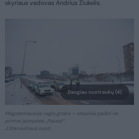
skyriaus vadovas Andrius Žiukelis.
Daugiau nuotraukų (4)
Mėgstamiausias vagių grobis – atsainiai palikti ne
pirmos jaunystės „Passat“.
J.Stacevičiaus nuotr.