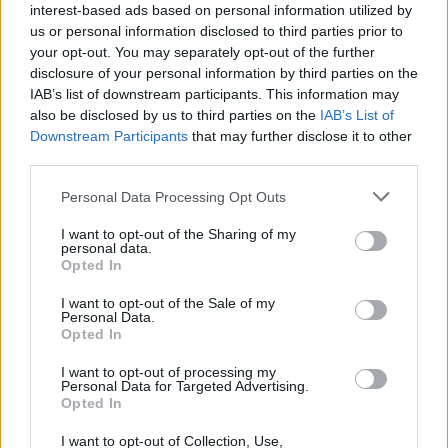
interest-based ads based on personal information utilized by
lenktyniaudami sekmadienį, liepos 17 d. apie
us or personal information disclosed to third parties prior to
13 val. 45 min. kelyje Kaunas–Zarasai–
your opt-out. You may separately opt-out of the further
Daugpilis, kur leistinas greitis – 90 km/val.,
disclosure of your personal information by third parties on the
IAB’s list of downstream participants. This information may
abu važiavo 150 km/val.
also be disclosed by us to third parties on the
IAB’s List of
Downstream Participants
that may further disclose it to other
third parties.
Tad automobilių „Audi“ ir „Subaru“
Personal Data Processing Opt Outs
vairuotojai–nugalėtojai galės papildyti
pėsčiųjų gretas nuo 1 iki 6 mėnesių, kaip
I want to opt-out of the Sharing of my
personal data.
numato LR Administracinių nusižengimo
Opted In
kodeksas.
I want to opt-out of the Sale of my
Personal Data.
Opted In
Iš viso per savaitę Kelių policijos pareigūnai
I want to opt-out of processing my
nustatė 41 neblaivių automobilių vairuotojų.
Personal Data for Targeted Advertising.
Opted In
Taip pat išaiškino 59 asmenis, kurie vairavo
I want to opt-out of Collection, Use,