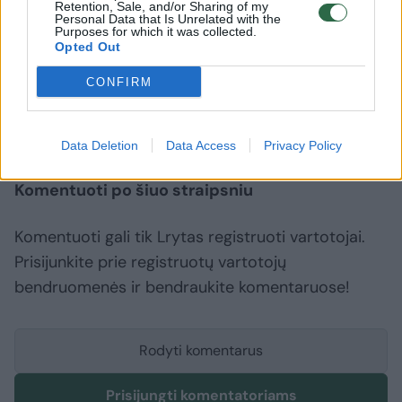
transporto priemones neturėdami tam
Retention, Sale, and/or Sharing of my
Personal Data that Is Unrelated with the
teisės.
Purposes for which it was collected.
Opted Out
CONFIRM
Vilniaus policija
eismo dalyviai
^Instant
Rodyti daugiau žymių
Data Deletion
Data Access
Privacy Policy
Komentuoti po šiuo straipsniu
Komentuoti gali tik Lrytas registruoti vartotojai.
Prisijunkite prie registruotų vartotojų
bendruomenės ir bendraukite komentaruose!
Rodyti komentarus
Prisijungti komentatoriams