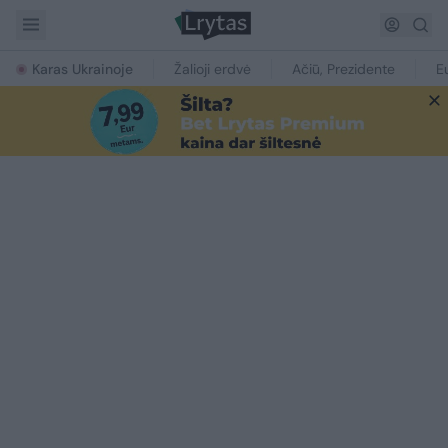
Karas Ukrainoje
Žalioji erdvė
Ačiū, Prezidente
E