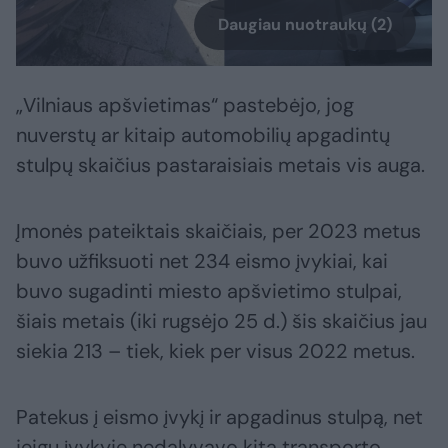
Daugiau nuotraukų (2)
„Vilniaus apšvietimas“ pastebėjo, jog
nuverstų ar kitaip automobilių apgadintų
stulpų skaičius pastaraisiais metais vis auga.
Įmonės pateiktais skaičiais, per 2023 metus
buvo užfiksuoti net 234 eismo įvykiai, kai
buvo sugadinti miesto apšvietimo stulpai,
šiais metais (iki rugsėjo 25 d.) šis skaičius jau
siekia 213 – tiek, kiek per visus 2022 metus.
Patekus į eismo įvykį ir apgadinus stulpą, net
jeigu įvykyje nedalyvavo kita transporto