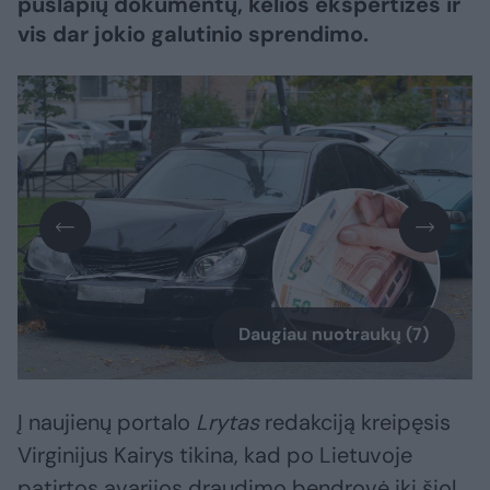
puslapių dokumentų, kelios ekspertizės ir
vis dar jokio galutinio sprendimo.
Daugiau nuotraukų (7)
Į naujienų portalo
Lrytas
redakciją kreipęsis
Virginijus Kairys tikina, kad po Lietuvoje
patirtos avarijos draudimo bendrovė iki šiol