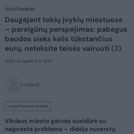
Auto
Radaras
Daugėjant tokių įvykių miestuose
– pareigūnų perspėjimas: pabėgus
baudos sieks kelis tūkstančius
eurų, neteksite teisės vairuoti
(2)
2024 m. spalio 3 d. 12:01
Lrytas.lt
Lrytas Premium nariams
Vilniaus miesto gatvės susidūrė su
neįprasta problema – didėja nuverstų