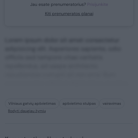
Jau esate prenumeratorius?
Prisijunkite
Kiti prenumeratos planai
Lorem ipsum dolor sit amet consectetur
adipisicing elit. Asperiores sapiente, odio
officiis sed tempore vitae veritatis
repellendus, ad saepe architecto
repudiandae corrupti sit non error illum
consequuntur adipisci dignissimos maxime.
Vilniaus gatvių apšvietimas
apšvietimo stulpas
vairavimas
Rodyti daugiau žymių