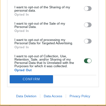
eismo įvykį, o už avariją atsakingo vairuotojo
I want to opt-out of the Sharing of my
personal data.
civilinę atsakomybę draudžia bendrovės
Opted In
„Balcia Insurance SE“ Lietuvos filialas.
I want to opt-out of the Sale of my
Personal Data.
Opted In
Pasak jo, nuo avarijos praėjo beveik vieni
I want to opt-out of processing my
metai, tačiau galutinis sprendimas dėl žalos
Personal Data for Targeted Advertising.
Opted In
atlyginimo iki šiol nėra priimtas.
I want to opt-out of Collection, Use,
Retention, Sale, and/or Sharing of my
Personal Data that Is Unrelated with the
„Per tą laiką buvo atlikta automobilio apžiūra,
Purposes for which it was collected.
Opted Out
„Mercedes-Benz“ specialistų vertinimas,
nepriklausomo eksperto išvada, Lietuvos
CONFIRM
teismo ekspertizės centro valstybinė
ekspertizė, baigtas policijos tyrimas, kurio
Data Deletion
Data Access
Privacy Policy
metu nenustatyta jokios nusikalstamos