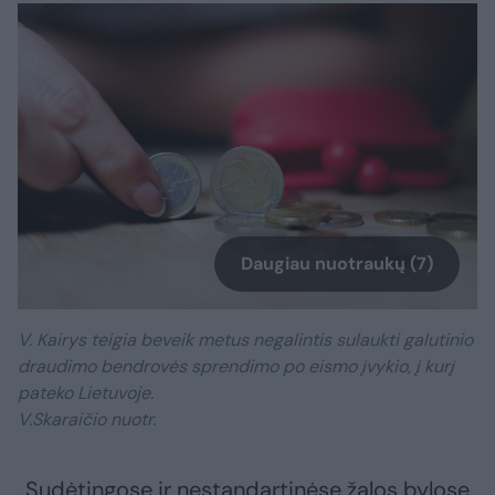
Daugiau nuotraukų (7)
V. Kairys teigia beveik metus negalintis sulaukti galutinio
draudimo bendrovės sprendimo po eismo įvykio, į kurį
pateko Lietuvoje.
V.Skaraičio nuotr.
„Sudėtingose ir nestandartinėse žalos bylose