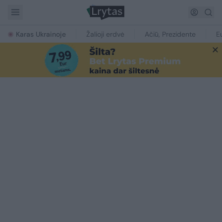
Karas Ukrainoje
Žalioji erdvė
Ačiū, Prezidente
E