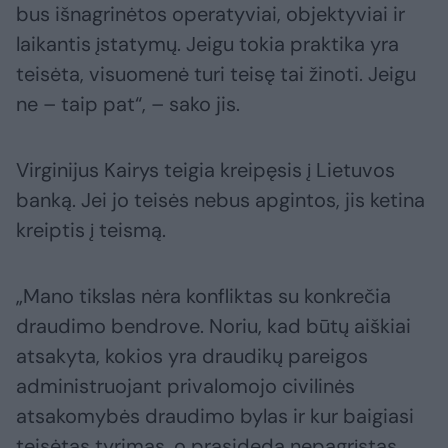
bus išnagrinėtos operatyviai, objektyviai ir
laikantis įstatymų. Jeigu tokia praktika yra
teisėta, visuomenė turi teisę tai žinoti. Jeigu
ne – taip pat“, – sako jis.
Virginijus Kairys teigia kreipęsis į Lietuvos
banką. Jei jo teisės nebus apgintos, jis ketina
kreiptis į teismą.
„Mano tikslas nėra konfliktas su konkrečia
draudimo bendrove. Noriu, kad būtų aiškiai
atsakyta, kokios yra draudikų pareigos
administruojant privalomojo civilinės
atsakomybės draudimo bylas ir kur baigiasi
teisėtas tyrimas, o prasideda nepagrįstas