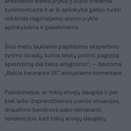
ankstesnio eismo įvykio ji buvo tinkamai
suremontuota ir ar ši aplinkybė galėjo turėti
reikšmės nagrinėjamo eismo įvykio
aplinkybėms ir pasekmėms.
Šiuo metu laukiame papildomo ekspertinio
tyrimo išvadų, kurios leistų priimti pagrįstą
sprendimą dėl žalos atlyginimo“, – dėstoma
„Balcia Insurance SE“ atsiųstame komentare.
Pasidomėjus, ar tokių atvejų daugėja ir per
kiek laiko išsprendžiamos įvarios situacijos,
draudimo bendrovė sako nematanti
tendencijos, kad tokių atvejų daugėtų.