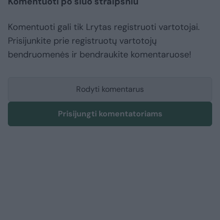
Komentuoti po šiuo straipsniu
Komentuoti gali tik Lrytas registruoti vartotojai.
Prisijunkite prie registruotų vartotojų
bendruomenės ir bendraukite komentaruose!
Rodyti komentarus
Prisijungti komentatoriams