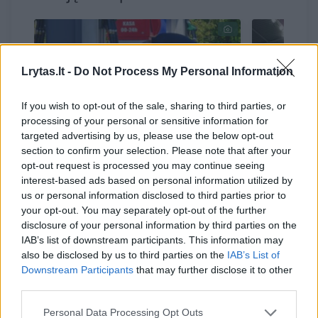
Lrytas.lt -
Do Not Process My Personal Information
If you wish to opt-out of the sale, sharing to third parties, or
processing of your personal or sensitive information for
→
targeted advertising by us, please use the below opt-out
section to confirm your selection. Please note that after your
opt-out request is processed you may continue seeing
Kainų pasiutpolkė tęsiasi:
Prieš pas
interest-based ads based on personal information utilized by
štai, kiek pirmadienį brango
žvaigždė
us or personal information disclosed to third parties prior to
degalai
gyventojų
your opt-out. You may separately opt-out of the further
nebuvo 
disclosure of your personal information by third parties on the
IAB’s list of downstream participants. This information may
also be disclosed by us to third parties on the
IAB’s List of
Downstream Participants
that may further disclose it to other
third parties.
2025 m. rugsėjo 4 d. jis Lietuvoje pateko į
Personal Data Processing Opt Outs