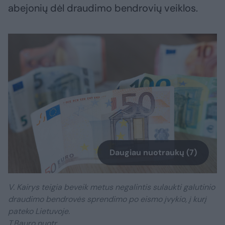
abejonių dėl draudimo bendrovių veiklos.
Daugiau nuotraukų (7)
V. Kairys teigia beveik metus negalintis sulaukti galutinio
draudimo bendrovės sprendimo po eismo įvykio, į kurį
pateko Lietuvoje.
T.Bauro nuotr.