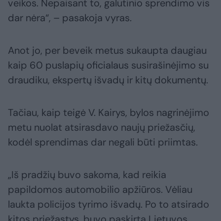
veikos. Nepaisant to, galutinio sprendimo vis
dar nėra“, – pasakoja vyras.
Anot jo, per beveik metus sukaupta daugiau
kaip 60 puslapių oficialaus susirašinėjimo su
draudiku, ekspertų išvadų ir kitų dokumentų.
Tačiau, kaip teigė V. Kairys, bylos nagrinėjimo
metu nuolat atsirasdavo naujų priežasčių,
kodėl sprendimas dar negali būti priimtas.
„Iš pradžių buvo sakoma, kad reikia
papildomos automobilio apžiūros. Vėliau
laukta policijos tyrimo išvadų. Po to atsirado
kitos priežastys, buvo paskirta Lietuvos