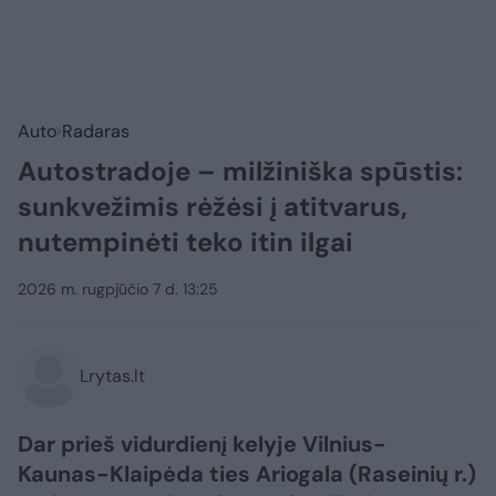
Auto
Radaras
Autostradoje – milžiniška spūstis:
sunkvežimis rėžėsi į atitvarus,
nutempinėti teko itin ilgai
2026 m. rugpjūčio 7 d. 13:25
Lrytas.lt
Dar prieš vidurdienį kelyje Vilnius-
Kaunas-Klaipėda ties Ariogala (Raseinių r.)