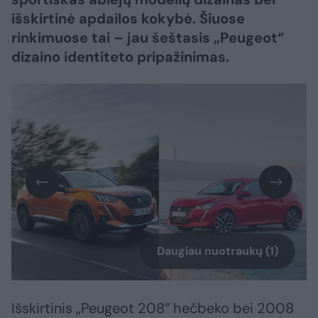
išskirtinė apdailos kokybė. Šiuose
rinkimuose tai – jau šeštasis „Peugeot“
dizaino identiteto pripažinimas.
Daugiau nuotraukų (1)
Išskirtinis „Peugeot 208“ hečbeko bei 2008