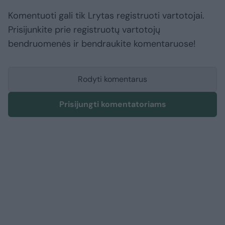
Komentuoti gali tik Lrytas registruoti vartotojai.
Prisijunkite prie registruotų vartotojų
bendruomenės ir bendraukite komentaruose!
Rodyti komentarus
Prisijungti komentatoriams