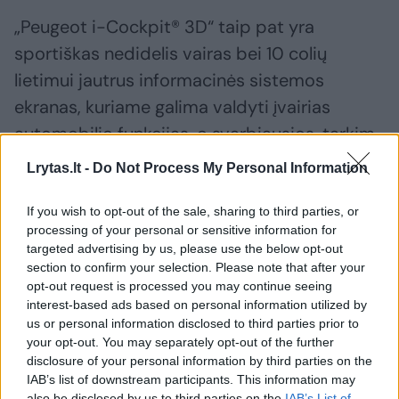
„Peugeot i-Cockpit® 3D“ taip pat yra
sportiškas nedidelis vairas bei 10 colių
lietimui jautrus informacinės sistemos
ekranas, kuriame galima valdyti įvairias
automobilio funkcijas, o svarbiausios, tarkim,
avarinis signalas, yra įjungiamos mygtukais.
Lrytas.lt -
Do Not Process My Personal Information
If you wish to opt-out of the sale, sharing to third parties, or
Naująją abiejų modelių „Peugeot“ eksterjero
processing of your personal or sensitive information for
dizaino kalbą pabrėžia vertikalūs LED dienos
targeted advertising by us, please use the below opt-out
section to confirm your selection. Please note that after your
šviesos žibintai, suteikiantys galimybę iš toli
opt-out request is processed you may continue seeing
suprasti, kokio gamintojo tai kūrinys.
interest-based ads based on personal information utilized by
Analogiškai ir dėl galinių – firminiu „Peugeot“
us or personal information disclosed to third parties prior to
your opt-out. You may separately opt-out of the further
ženklu jau tapo raudonos trijų nagų šviesos,
disclosure of your personal information by third parties on the
kurias jungia blizgi juoda apdailos detalė.
IAB’s list of downstream participants. This information may
also be disclosed by us to third parties on the
IAB’s List of