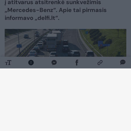
į atitvarus atsitrenkė sunkvežimis
„Mercedes-Benz“. Apie tai pirmasis
informavo „delfi.lt“.
Daugiau nuotraukų (6)
„Automagistralėje fantastinis kamštis, kuris
su kiekviena minute vis didėja, žmonės turėtų