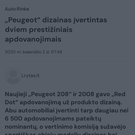
Auto
Rinka
„Peugeot“ dizainas įvertintas
dviem prestižiniais
apdovanojimais
2020 m. balandžio 2 d. 07:48
Lrytas.lt
Naujieji „Peugeot 208“ ir 2008 gavo „Red
Dot“ apdovanojimą už produkto dizainą.
Abu automobiliai įvertinti tarp daugiau nei
6 500 apdovanojimams pateiktų
nominantų, o vertinimo komisiją sužavėjo
sportiškas abiejų modelių dizainas bei