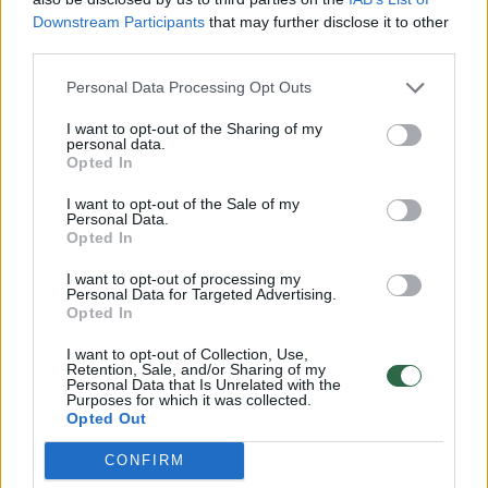
Downstream Participants
that may further disclose it to other
Dominuoja interjero modernumas ir dėmesys
third parties.
detalėms, pradedant nuo kokybiško apdailos
Personal Data Processing Opt Outs
apsiuvimo ar jaukaus LED apšvietimo
I want to opt-out of the Sharing of my
(užsakoma su „GT Line“ ir GT įrangomis) iki
personal data.
Opted In
aukštos klasės medžiagų kaip „Alcantara®“
I want to opt-out of the Sale of my
(užsakoma su GT įranga).
Personal Data.
Opted In
Ir „Peugeot 208“, ir 2008 galima užsakyti ne
I want to opt-out of processing my
Personal Data for Targeted Advertising.
tik su vidaus degimo benzininiais bei
Opted In
dyzeliniais varikliais, bet ir elektriniais, kuriuos
I want to opt-out of Collection, Use,
Retention, Sale, and/or Sharing of my
iš eismo srauto išskiria subtilios detalės –
Personal Data that Is Unrelated with the
Purposes for which it was collected.
kėbulo spalvos priekinės grotelės bei
Opted Out
kintamos spalvos „Peugeot“ logotipas.
CONFIRM