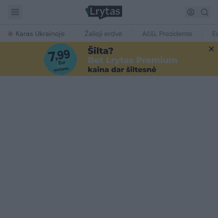
Karas Ukrainoje
Žalioji erdvė
Ačiū, Prezidente
E