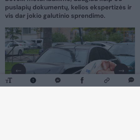
puslapių dokumentų, kelios ekspertizės ir
vis dar jokio galutinio sprendimo.
Daugiau nuotraukų (7)
Į naujienų portalo
Lrytas
redakciją kreipęsis
Virginijus Kairys tikina, kad po Lietuvoje