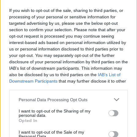
2,038 euro, 2,014 euro ir 2,049 euro už litrą.
If you wish to opt-out of the sale, sharing to third parties, or
processing of your personal or sensitive information for
Dyzelino litras Vilniuje per mėnesį atpigo 3,8
targeted advertising by us, please use the below opt-out
proc. iki 1,769 euro, Rygoje – 0,5 proc. iki 1,874
section to confirm your selection. Please note that after your
opt-out request is processed you may continue seeing
euro, Taline – 1,6 proc. iki 1,829 euro.
interest-based ads based on personal information utilized by
us or personal information disclosed to third parties prior to
your opt-out. You may separately opt-out of the further
disclosure of your personal information by third parties on the
Susiję straipsniai
IAB’s list of downstream participants. This information may
also be disclosed by us to third parties on the
IAB’s List of
Downstream Participants
that may further disclose it to other
third parties.
Personal Data Processing Opt Outs
I want to opt-out of the Sharing of my
personal data.
Opted In
I want to opt-out of the Sale of my
Personal Data.