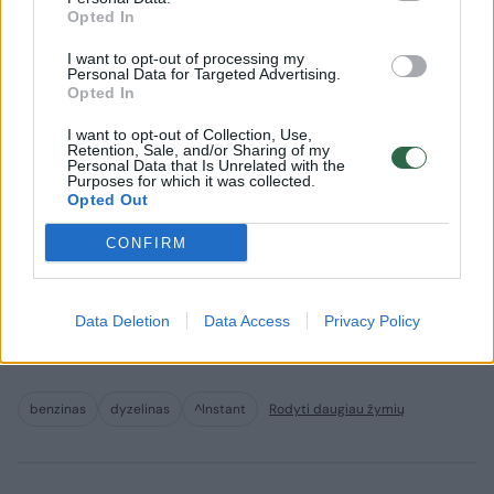
Opted In
Senoviniai automobiliai
Atvejai, 
brangsta kaip ant mielių: itin
pirkimo 
I want to opt-out of processing my
slaptame aukcione
aiškintis
Personal Data for Targeted Advertising.
Opted In
parduotas „300 SLR
su kuo t
Uhlenhaut Coupe“
I want to opt-out of Collection, Use,
Retention, Sale, and/or Sharing of my
Personal Data that Is Unrelated with the
Purposes for which it was collected.
Opted Out
CONFIRM
Suskystintų dujų automobiliams kainos –
atitinkamai 0,862 euro, 0,815 euro ir 0,930
Data Deletion
Data Access
Privacy Policy
euro už litrą.
benzinas
dyzelinas
^Instant
Rodyti daugiau žymių