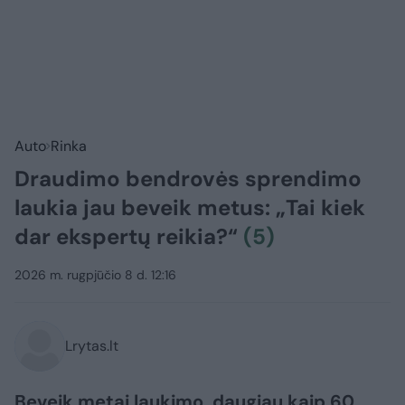
Auto
Rinka
Draudimo bendrovės sprendimo
laukia jau beveik metus: „Tai kiek
dar ekspertų reikia?“
(5)
2026 m. rugpjūčio 8 d. 12:16
Lrytas.lt
Beveik metai laukimo, daugiau kaip 60