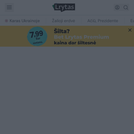
Karas Ukrainoje
Žalioji erdvė
Ačiū, Prezidente
E