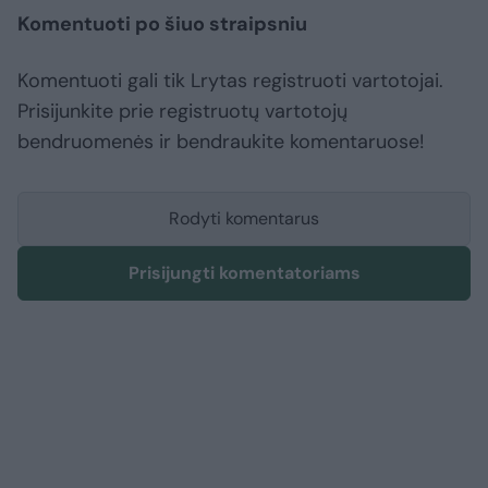
Komentuoti po šiuo straipsniu
Komentuoti gali tik Lrytas registruoti vartotojai.
Prisijunkite prie registruotų vartotojų
bendruomenės ir bendraukite komentaruose!
Rodyti komentarus
Prisijungti komentatoriams